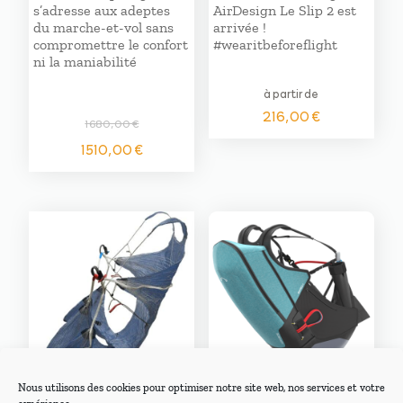
s’adresse aux adeptes
AirDesign Le Slip 2 est
du marche-et-vol sans
arrivée !
compromettre le confort
#wearitbeforeflight
ni la maniabilité
à partir de
216,00
€
1680,00
€
Le
Le
1510,00
€
prix
prix
initial
actuel
était :
est :
1680,00 €.
1510,00 €.
Nous utilisons des cookies pour optimiser notre site web, nos services et votre
Ozone F*LITE 2
Advance BIPRO 4