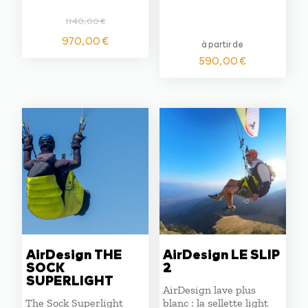
1140,00
€
Le
Le
970,00
€
à partir de
prix
prix
590,00
€
initial
actuel
était :
est :
1140,00 €.
970,00 €.
AirDesign THE
AirDesign LE SLIP
SOCK
2
SUPERLIGHT
AirDesign lave plus
The Sock Superlight
blanc : la sellette light