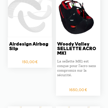
Airdesign Airbag
Woody Valley
Slip
SELLETTE ACRO
MK1
La sellette MK1 est
150,00
€
conçue pour l’acro sans
compromis sur la
sécurité.
1650,00
€