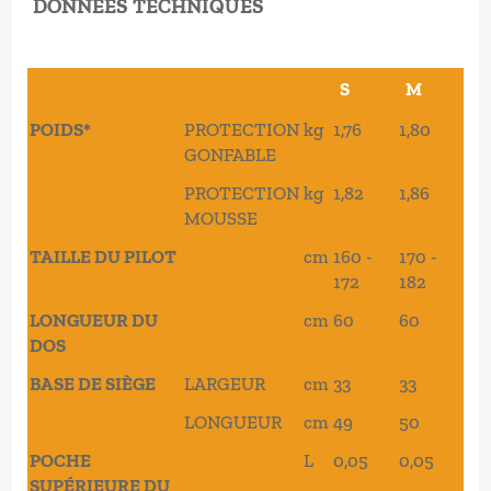
DONNEES TECHNIQUES
S
M
L
S
M
L
POIDS*
PROTECTION
kg
1,76
1,80
1,9
GONFABLE
PROTECTION
kg
1,82
1,86
1,9
MOUSSE
TAILLE DU PILOT
cm
160 -
170 -
178
172
182
19
LONGUEUR DU
cm
60
60
64
DOS
BASE DE SIÈGE
LARGEUR
cm
33
33
35
LONGUEUR
cm
49
50
55
POCHE
L
0,05
0,05
0,
SUPÉRIEURE DU