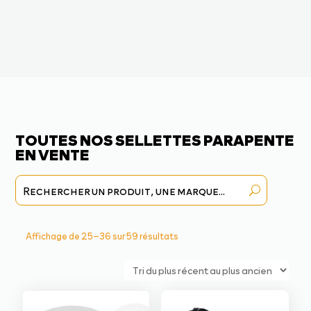
TOUTES NOS SELLETTES PARAPENTE
EN VENTE
Trié
Affichage de 25–36 sur 59 résultats
du
plus
récent
au
plus
ancien