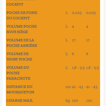
COCKPIT
POCHE DE FOND
L
0,025
0,025
0,
DU COCKPIT
VOLUME POCHE
L
4
4
5
SOUS SIÈGE
VOLUME DE LA
L
17
17
20
POCHE ARRIÈRE
VOLUME DE
L
6
6
7
'NOSE' POCHE
VOLUME DU
L
1,8 - 5,5
1,8 - 5,5
1,8
POCHE
PARACHUTE
DISTANCE DU
cm
41 - 43
41 - 43
43 
MOUSQUETON
CHARGE MAX.
kg
120
120
12