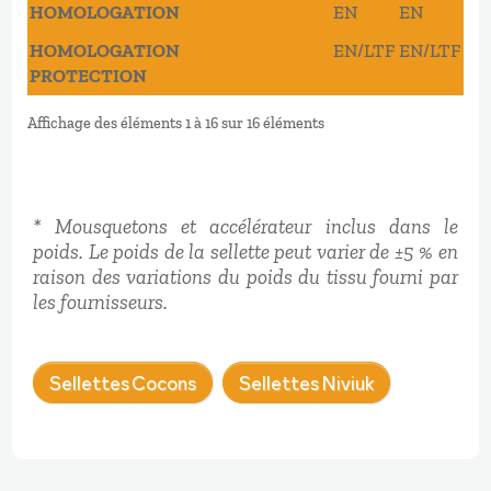
HOMOLOGATION
EN
EN
EN
HOMOLOGATION
EN/LTF
EN/LTF
EN
PROTECTION
Affichage des éléments 1 à 16 sur 16 éléments
* Mousquetons et accélérateur inclus dans le
poids.
Le poids de la sellette peut varier de ±5 % en
raison des variations du poids du tissu fourni par
les fournisseurs.
Sellettes Cocons
Sellettes Niviuk