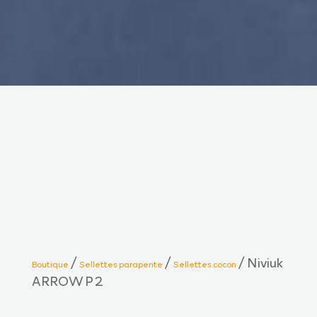
/
/
/ Niviuk
Boutique
Sellettes parapente
Sellettes cocon
ARROW P 2