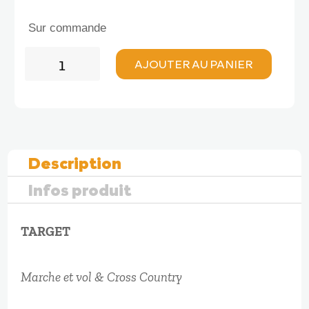
2140,00 €.
1710,00 €.
Sur commande
quantité
AJOUTER AU PANIER
de
Niviuk
ARROW
P
2
Description
Infos produit
TARGET
Marche et vol & Cross Country