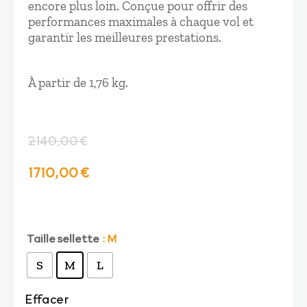
encore plus loin. Conçue pour offrir des
performances maximales à chaque vol et
garantir les meilleures prestations.
À partir de 1,76 kg.
2140,00
€
Le
Le
1710,00
€
prix
prix
initial
actuel
Taille sellette
: M
S
M
L
était :
est :
Effacer