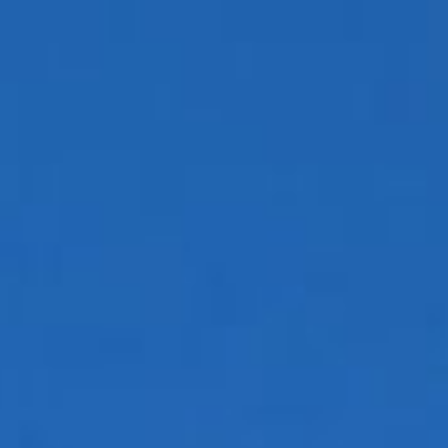
0



UE
BLOG
CONTACT