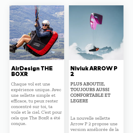
était :
est :
1290,00 €.
1150,00 €.
AirDesign THE
Niviuk ARROW P
BOXR
2
Chaque vol est une
PLUS ABOUTIE,
expérience unique. Avec
TOUJOURS AUSSI
une sellette simple et
CONFORTABLE ET
efficace, tu peux rester
LEGERE
concentré sur toi, ta
voile et le ciel. C’est pour
cela que The BoxR a été
La nouvelle sellette
conçue.
Arrow P 2 propose une
version améliorée de la