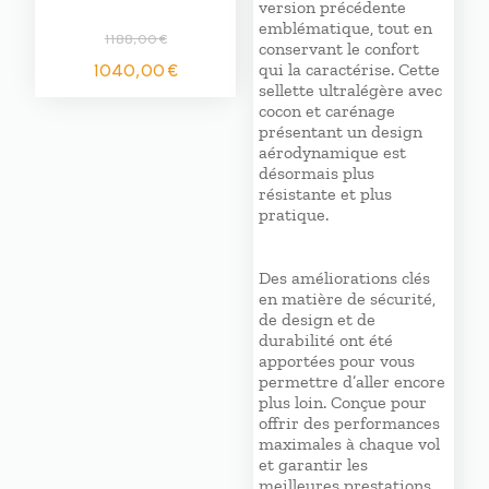
version précédente
emblématique, tout en
1188,00
€
conservant le confort
Le
Le
1040,00
€
qui la caractérise. Cette
prix
prix
sellette ultralégère avec
initial
actuel
cocon et carénage
présentant un design
était :
est :
aérodynamique est
1188,00 €.
1040,00 €.
désormais plus
résistante et plus
pratique.
Des améliorations clés
en matière de sécurité,
de design et de
durabilité ont été
apportées pour vous
permettre d’aller encore
plus loin. Conçue pour
offrir des performances
maximales à chaque vol
et garantir les
meilleures prestations.