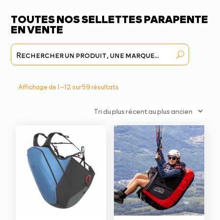
TOUTES NOS SELLETTES PARAPENTE
EN VENTE
Trié
Affichage de 1–12 sur 59 résultats
du
plus
récent
au
plus
ancien