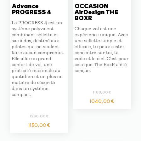
Advance
OCCASION
PROGRESS 4
AirDesign THE
BOXR
La PROGRESS 4 est un
système polyvalent
Chaque vol est une
combinant sellette et
expérience unique. Avec
sac à dos, destiné aux
une sellette simple et
pilotes qui ne veulent
efficace, tu peux rester
faire aucun compromis.
concentré sur toi, ta
Elle allie un grand
voile et le ciel. C’est pour
confort de vol, une
cela que The BoxR a été
praticité maximale au
conçue.
quotidien et un plus en
matière de sécurité
dans un système
1188,00
€
compact.
Le
Le
1040,00
€
prix
prix
initial
actuel
1290,00
€
était :
est :
Le
Le
1150,00
€
1188,00 €.
1040,00
prix
prix
initial
actuel