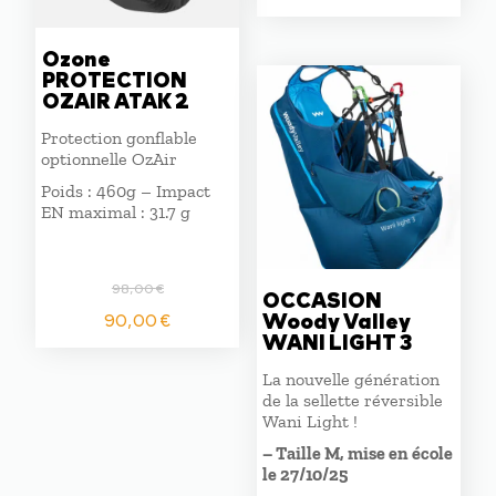
prix
prix
initial
actuel
était :
est :
Ozone
PROTECTION
480,00 €.
415,00 €
OZAIR ATAK 2
Protection gonflable
optionnelle OzAir
Poids : 460g – Impact
EN maximal : 31.7 g
98,00
€
OCCASION
Le
Le
Woody Valley
90,00
€
prix
prix
WANI LIGHT 3
initial
actuel
La nouvelle génération
était :
est :
de la sellette réversible
98,00 €.
90,00 €.
Wani Light !
– Taille M, mise en école
le 27/10/25