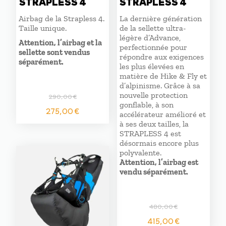
STRAPLESS 4
STRAPLESS 4
Airbag de la Strapless 4.
La dernière génération
Taille unique.
de la sellette ultra-
légère d’Advance,
Attention, l’airbag et la
perfectionnée pour
sellette sont vendus
répondre aux exigences
séparément.
les plus élevées en
matière de Hike & Fly et
d’alpinisme. Grâce à sa
nouvelle protection
290,00
€
gonflable, à son
Le
Le
275,00
€
accélérateur amélioré et
prix
prix
à ses deux tailles, la
initial
actuel
STRAPLESS 4 est
était :
est :
désormais encore plus
290,00 €.
275,00 €.
polyvalente.
Attention, l’airbag est
vendu séparément.
480,00
€
Le
Le
415,00
€