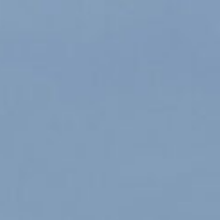
a
L
BAPTÊMES
L
STAGES
BONS CADEAUX
L
BOUTIQUE
L
BLOG
L
CONTACT
0
