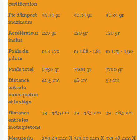
certification
Pic d'impact
40,34 gr
40,34 gr
40,34 gr
maximum
Accélérateur
120 gr
120 gr
120 gr
inclus
Poids du
m < 1,70
m 1,68 - 1,81
m 1,79 - 1,90
pilote
Poids total
6750 gr
7200 gr
7700 gr
Distance
40,5 cm
46 cm
52 cm
entre le
mousqueton
et le siège
Distance
39 - 48,5 cm
39 - 48,5 cm
39 - 48,5 cm
entre les
mousquetons
Mesure du
299.25 mm X
315.00 mm X
335.48 mm X