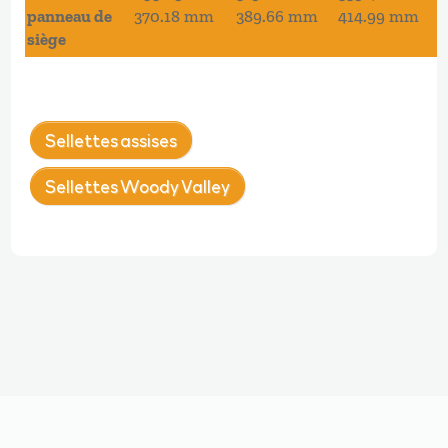
panneau de
370.18 mm
389.66 mm
414.99 mm
siège
Sellettes assises
Sellettes Woody Valley