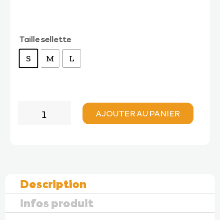
Taille sellette
S
M
L
quantité
AJOUTER AU PANIER
de
Woody
Valley
SELLETTE
ACRO
MK1
Description
Infos produit