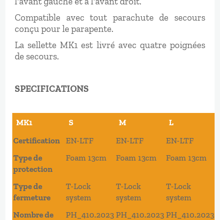
l'avant gauche et à l'avant droit.
Compatible avec tout parachute de secours
conçu pour le parapente.
La sellette MK1 est livré avec quatre poignées
de secours.
SPECIFICATIONS
MK1
S
M
L
Certification
EN-LTF
EN-LTF
EN-LTF
Type de
Foam 13cm
Foam 13cm
Foam 13cm
protection
Type de
T-Lock
T-Lock
T-Lock
fermeture
system
system
system
Nombre de
PH_410.2023
PH_410.2023
PH_410.2023