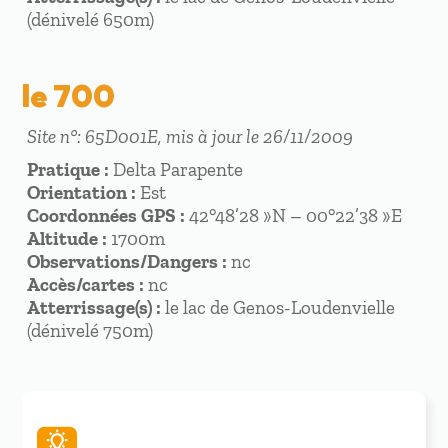
(dénivelé 650m)
le 700
Site n°: 65D001E, mis à jour le 26/11/2009
Pratique :
Delta Parapente
Orientation :
Est
Coordonnées GPS :
42°48’28 »N – 00°22’38 »E
Altitude :
1700m
Observations/Dangers :
nc
Accès/cartes :
nc
Atterrissage(s) :
le lac de Genos-Loudenvielle
(dénivelé 750m)