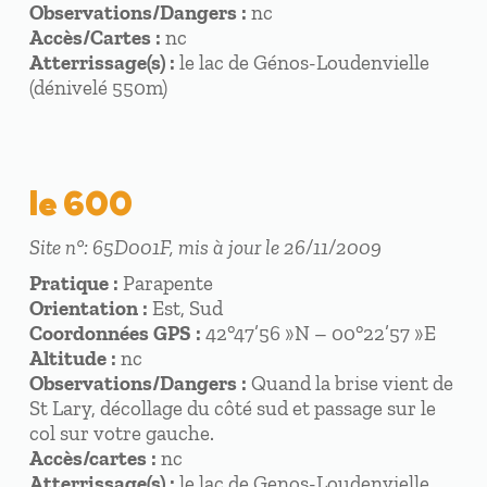
Observations/Dangers :
nc
Accès/Cartes :
nc
Atterrissage(s) :
le lac de Génos-Loudenvielle
(dénivelé 550m)
le 600
Site n°: 65D001F, mis à jour le 26/11/2009
Pratique :
Parapente
Orientation :
Est, Sud
Coordonnées GPS :
42°47’56 »N – 00°22’57 »E
Altitude :
nc
Observations/Dangers :
Quand la brise vient de
St Lary, décollage du côté sud et passage sur le
col sur votre gauche.
Accès/cartes :
nc
Atterrissage(s) :
le lac de Genos-Loudenvielle