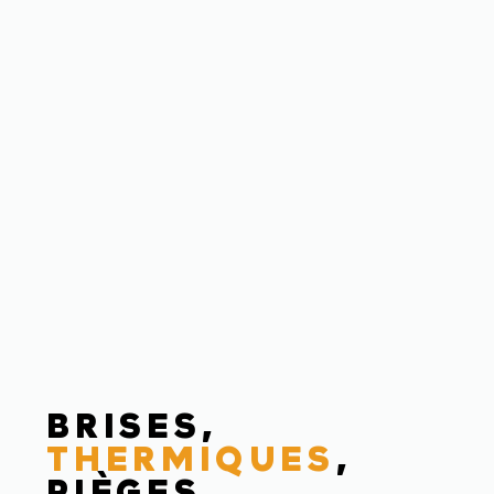
BRISES,
THERMIQUES
,
PIÈGES