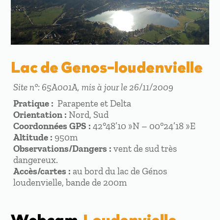
Lac de Genos-loudenvielle
Site n°: 65A001A, mis à jour le 26/11/2009
Pratique :
Parapente et Delta
Orientation :
Nord, Sud
Coordonnées GPS :
42°48’10 »N – 00°24’18 »E
Altitude :
950m
Observations/Dangers :
vent de sud très
dangereux.
Accès/cartes :
au bord du lac de Génos
loudenvielle, bande de 200m
Webcam
Loudenvielle