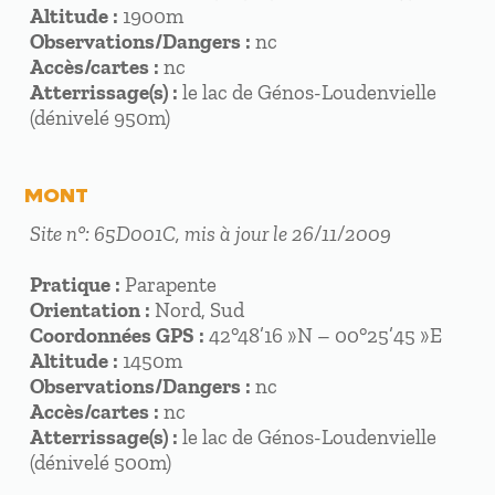
Altitude :
1900m
Observations/Dangers :
nc
Accès/cartes :
nc
Atterrissage(s) :
le lac de Génos-Loudenvielle
(dénivelé 950m)
MONT
Site n°: 65D001C, mis à jour le 26/11/2009
Pratique :
Parapente
Orientation :
Nord, Sud
Coordonnées GPS :
42°48’16 »N – 00°25’45 »E
Altitude :
1450m
Observations/Dangers :
nc
Accès/cartes :
nc
Atterrissage(s) :
le lac de Génos-Loudenvielle
(dénivelé 500m)