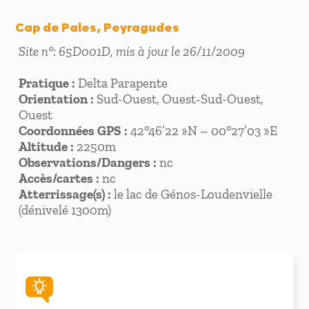
Cap de Pales, Peyragudes
Site n°: 65D001D, mis à jour le 26/11/2009
Pratique :
Delta Parapente
Orientation :
Sud-Ouest, Ouest-Sud-Ouest,
Ouest
Coordonnées GPS :
42°46’22 »N – 00°27’03 »E
Altitude :
2250m
Observations/Dangers :
nc
Accès/cartes :
nc
Atterrissage(s) :
le lac de Génos-Loudenvielle
(dénivelé 1300m)