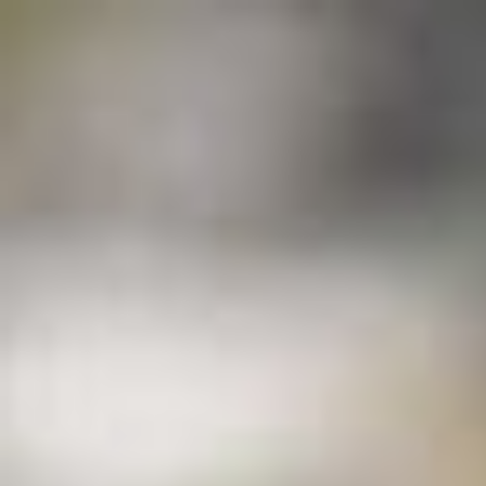
a
L
BAPTÊMES
L
STAGES
BONS CADEAUX
L
BOUTIQUE
L
BLOG
L
CONTACT
0
