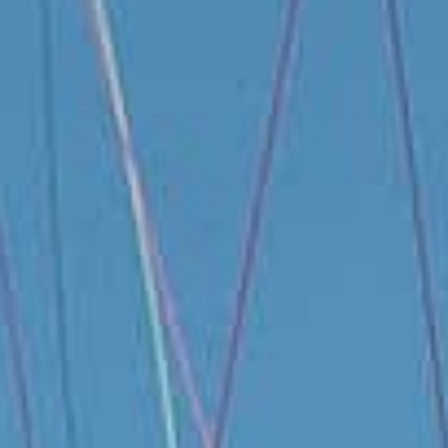
a
L
BAPTÊMES
L
STAGES
BONS CADEAUX
L
BOUTIQUE
L
BLOG
L
CONTACT
0
