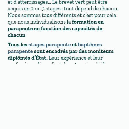
et d’atterrissages… Le brevet vert peut être
acquis en 2 ou 3 stages : tout dépend de chacun.
Nous sommes tous différents et c’est pour cela
que nous individualisons la
formation en
parapente en fonction des capacités de
chacun
.
Tous les
stages parapente
et
baptêmes
parapente
sont encadrés par des moniteurs
diplômés d’État.
Leur expérience et leur
professionnalisme font de votre sécurité leur
priorité.
Vous volerez avec des parapentes actuels,
neufs, performants
et sûrs. Dès l’initiation, vous
sentirez les sensations fines indispensables à la
progression.
Nous possédons, pour tous les gabarits, des
voiles, des sellettes à protection type « mousse-
bag et air bag », des parachutes de secours et des
casques. Chaque stagiaire est équipé d’une radio