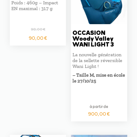
Poids : 460g – Impact
EN maximal : 31.7 g
98,00
€
OCCASION
Le
Le
Woody Valley
90,00
€
prix
prix
WANI LIGHT 3
initial
actuel
La nouvelle génération
était :
est :
de la sellette réversible
98,00 €.
90,00 €.
Wani Light !
– Taille M, mise en école
le 27/10/25
à partir de
900,00
€