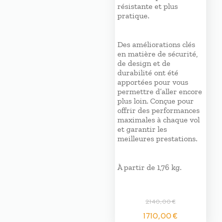
résistante et plus
pratique.
Des améliorations clés
en matière de sécurité,
de design et de
durabilité ont été
apportées pour vous
permettre d’aller encore
plus loin. Conçue pour
offrir des performances
maximales à chaque vol
et garantir les
meilleures prestations.
À partir de 1,76 kg.
2140,00
€
Le
Le
1710,00
€