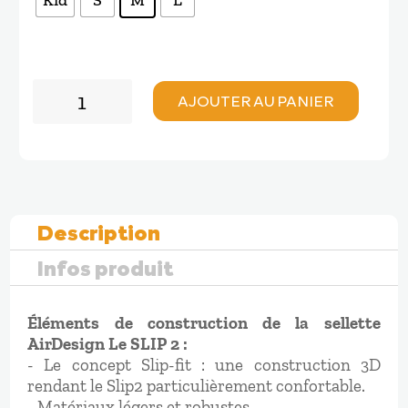
quantité
AJOUTER AU PANIER
de
AirDesign
LE
SLIP
2
Description
Infos produit
Éléments de construction de la sellette
AirDesign Le SLIP 2 :
- Le concept Slip-fit : une construction 3D
rendant le Slip2 particulièrement confortable.
- Matériaux légers et robustes