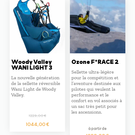
Woody Valley
Ozone F*RACE 2
WANI LIGHT 3
Sellette ultra-légère
La nouvelle génération
pour la compétition et
de la sellette réversible
l’aventure destinée aux
Wani Light de Woody
pilotes qui veulent la
Valley.
performance et le
confort en vol associés à
un sac très petit pour
les ascensions.
1229,00
€
Le
Le
1044,00
€
prix
prix
à partir de