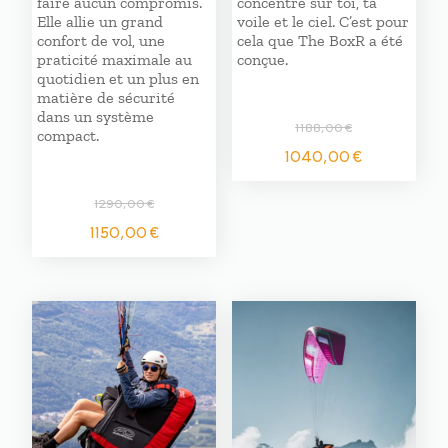
faire aucun compromis.
concentré sur toi, ta
Elle allie un grand
voile et le ciel. C’est pour
confort de vol, une
cela que The BoxR a été
praticité maximale au
conçue.
quotidien et un plus en
matière de sécurité
dans un système
1188,00
€
compact.
Le
Le
1040,00
€
prix
prix
initial
actuel
1290,00
€
était :
est :
Le
Le
1150,00
€
1188,00 €.
1040,00
prix
prix
initial
actuel
était :
est :
1290,00 €.
1150,00 €.