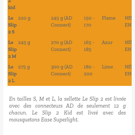
2
kid
Le
220 g
245 g (AD
150 -
Flame
NfL 
Slip
Connect)
170
EN 1
2 S
Le
245 g
270 g (AD
165 -
Azur
NfL 
Slip
Connect)
185
EN 1
2 M
Le
275 g
300 g (AD
180 -
Lime
NfL 
Slip
Connect)
200
EN 1
2 L
En tailles S, M et L, la sellette Le Slip 2 est livrée
avec des connecteurs AD de seulement 12 g
chacun. Le Slip 2 Kid est livré avec des
mousquetons Ease Superlight.