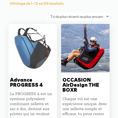
Trié
Affichage de 1–12 sur 59 résultats
du
plus
récent
au
plus
ancien
Advance
OCCASION
PROGRESS 4
AirDesign THE
BOXR
La PROGRESS 4 est un
système polyvalent
Chaque vol est une
combinant sellette et
expérience unique. Avec
sac à dos, destiné aux
une sellette simple et
pilotes qui ne veulent
efficace, tu peux rester