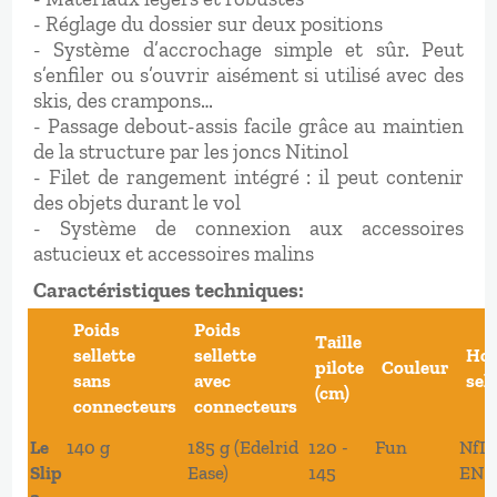
- Réglage du dossier sur deux positions
- Système d’accrochage simple et sûr. Peut
s’enfiler ou s’ouvrir aisément si utilisé avec des
skis, des crampons…
- Passage debout-assis facile grâce au maintien
de la structure par les joncs Nitinol
- Filet de rangement intégré : il peut contenir
des objets durant le vol
- Système de connexion aux accessoires
astucieux et accessoires malins
Caractéristiques techniques:
Poids
Poids
Taille
sellette
sellette
Hom
pilote
Couleur
sans
avec
sel
(cm)
connecteurs
connecteurs
Le
140 g
185 g (Edelrid
120 -
Fun
NfL 
Slip
Ease)
145
EN 1