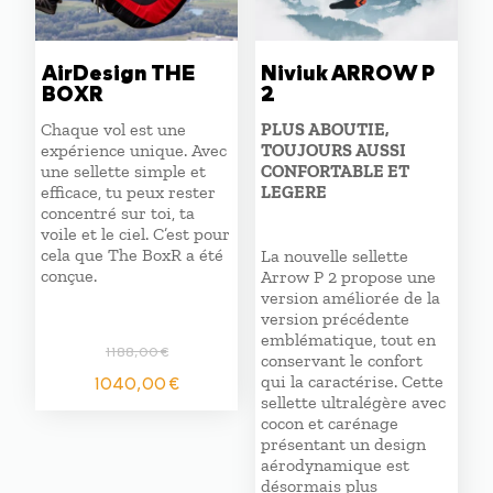
AirDesign THE
Niviuk ARROW P
BOXR
2
Chaque vol est une
PLUS ABOUTIE,
expérience unique. Avec
TOUJOURS AUSSI
une sellette simple et
CONFORTABLE ET
efficace, tu peux rester
LEGERE
concentré sur toi, ta
voile et le ciel. C’est pour
cela que The BoxR a été
La nouvelle sellette
conçue.
Arrow P 2 propose une
version améliorée de la
version précédente
emblématique, tout en
1188,00
€
conservant le confort
Le
Le
1040,00
€
qui la caractérise. Cette
prix
prix
sellette ultralégère avec
initial
actuel
cocon et carénage
présentant un design
était :
est :
aérodynamique est
1188,00 €.
1040,00 €.
désormais plus