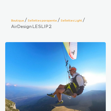
/
/
/
Boutique
Sellettes parapente
Sellettes Light
AirDesign LE SLIP 2