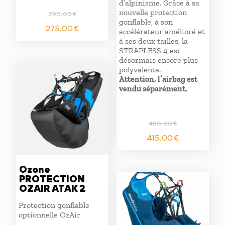
d’alpinisme. Grâce à sa
nouvelle protection
290,00
€
gonflable, à son
Le
Le
275,00
€
accélérateur amélioré et
prix
prix
à ses deux tailles, la
initial
actuel
STRAPLESS 4 est
était :
est :
désormais encore plus
290,00 €.
275,00 €.
polyvalente.
Attention, l’airbag est
vendu séparément.
480,00
€
Le
Le
415,00
€
prix
prix
initial
actuel
était :
est :
Ozone
PROTECTION
480,00 €.
415,00 €
OZAIR ATAK 2
Protection gonflable
optionnelle OzAir