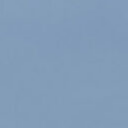
a
L
BAPTÊMES
L
STAGES
BONS CADEAUX
L
BOUTIQUE
L
BLOG
L
CONTACT
0
