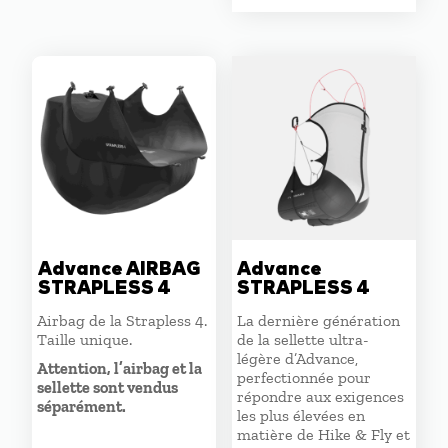
prix
prix
initial
actuel
était :
est :
2140,00 €.
1710,00 
Advance AIRBAG
Advance
STRAPLESS 4
STRAPLESS 4
Airbag de la Strapless 4.
La dernière génération
Taille unique.
de la sellette ultra-
légère d’Advance,
Attention, l’airbag et la
perfectionnée pour
sellette sont vendus
répondre aux exigences
séparément.
les plus élevées en
matière de Hike & Fly et