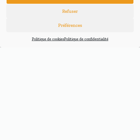
Refuser
Préférences
Politique de cookies
Politique de confidentialité
PAIEMENT
LIVRAISON GRATUITE
INFOS
SÉCURISÉ
9H-17H | 7J/7
À PARTIR DE 200€
(uniquement en France
métropolitaine)
Restez informé