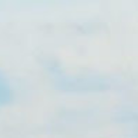
0



UE
BLOG
CONTACT