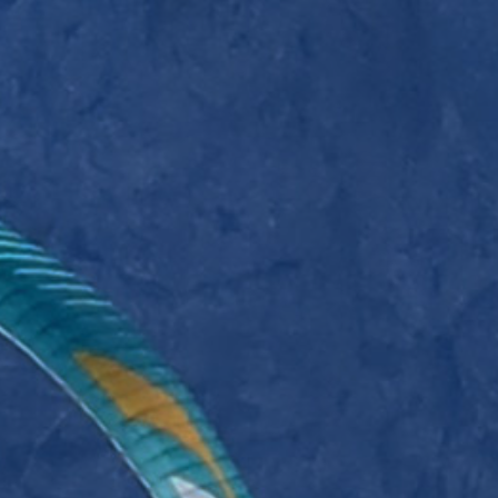
BAPTÊMES
STAGES
BONS CADEAUX
BOUTIQ
UES
RADIOS
ALTI VARIO GPS
ACCESSOIRES