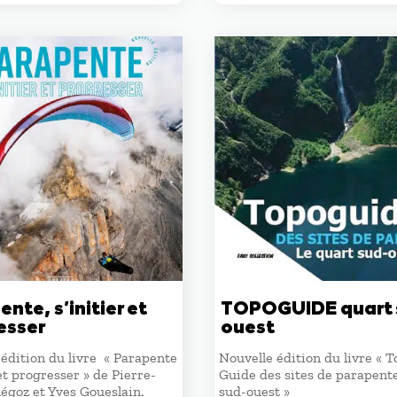
nte, s’initier et
TOPOGUIDE quart 
esser
ouest
édition du livre « Parapente
Nouvelle édition du livre « 
 et progresser » de Pierre-
Guide des sites de parapente
égoz et Yves Goueslain.
sud-ouest »