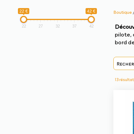
22 €
42 €
Boutique
Découvr
22
27
32
37
42
pilote,
bord de
13 résulta