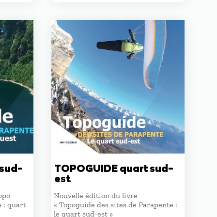
sud-
TOPOGUIDE quart sud-
est
Topo
Nouvelle édition du livre
 : quart
« Topoguide des sites de Parapente :
le quart sud-est »