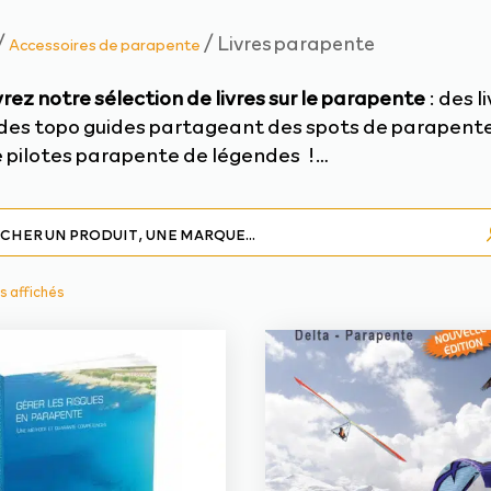
/
/ Livres parapente
Accessoires de parapente
ez notre sélection de livres sur le parapente
: des l
 des topo guides partageant des spots de parapente
 pilotes parapente de légendes !…
Trié
ts affichés
du
plus
récent
au
plus
ancien