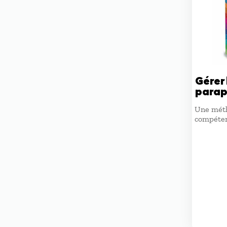
Gérer 
parap
Une méth
compéte