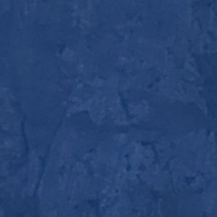
0



UE
BLOG
CONTACT
OCCASIONS
VÊTEMENTS
SACS & RANGEMENT