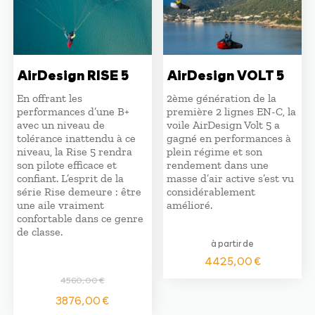
AirDesign RISE 5
AirDesign VOLT 5
En offrant les
2ème génération de la
performances d’une B+
première 2 lignes EN-C, la
avec un niveau de
voile AirDesign Volt 5 a
tolérance inattendu à ce
gagné en performances à
niveau, la Rise 5 rendra
plein régime et son
son pilote efficace et
rendement dans une
confiant. L’esprit de la
masse d’air active s’est vu
série Rise demeure : être
considérablement
une aile vraiment
amélioré.
confortable dans ce genre
de classe.
à partir de
4425,00
€
4560,00
€
Le
Le
3876,00
€
prix
prix