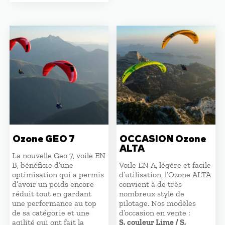
initial
actuel
était :
est :
4560,00 €.
3876,00 €.
Ozone GEO 7
OCCASION Ozone
ALTA
La nouvelle Geo 7, voile EN
B, bénéficie d’une
Voile EN A, légère et facile
optimisation qui a permis
d’utilisation, l’Ozone ALTA
d’avoir un poids encore
convient à de très
réduit tout en gardant
nombreux style de
une performance au top
pilotage. Nos modèles
de sa catégorie et une
d’occasion en vente :
agilité qui ont fait la
S, couleur Lime / S,