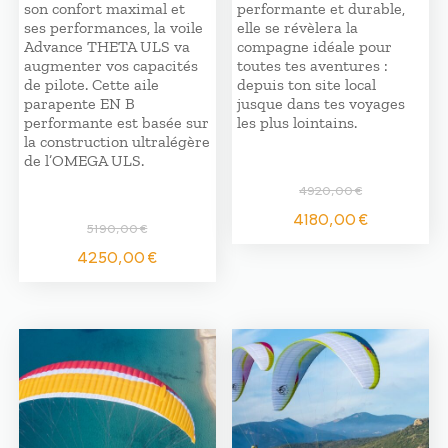
son confort maximal et
performante et durable,
ses performances, la voile
elle se révèlera la
Advance THETA ULS va
compagne idéale pour
augmenter vos capacités
toutes tes aventures :
de pilote. Cette aile
depuis ton site local
parapente EN B
jusque dans tes voyages
performante est basée sur
les plus lointains.
la construction ultralégère
de l’OMEGA ULS.
4920,00
€
Le
Le
4180,00
€
5190,00
€
prix
prix
Le
Le
initial
actuel
4250,00
€
prix
prix
était :
est :
initial
actuel
4920,00 €.
4180,0
était :
est :
5190,00 €.
4250,00 €.