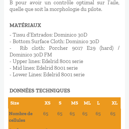
B pour avoir un contrôle optimal sur l’aile,
quelle que soit la morphologie du pilote.
MATÉRIAUX
- Tissu d’Extrados: Dominico 30D
- Bottom Surface Cloth: Dominico 30D
- Rib cloth: Porcher 9017 E29 (hard) /
Dominico 30D FM
- Upper lines: Edelrid 8001 serie
- Mid lines: Edelrid 8001 serie
- Lower Lines: Edelrid 8001 serie
DONNÉES TECHNIQUES
Size
XS
S
MS
ML
L
XL
Size
XS
S
MS
ML
L
XL
Nombre de
65
65
65
65
65
65
cellules