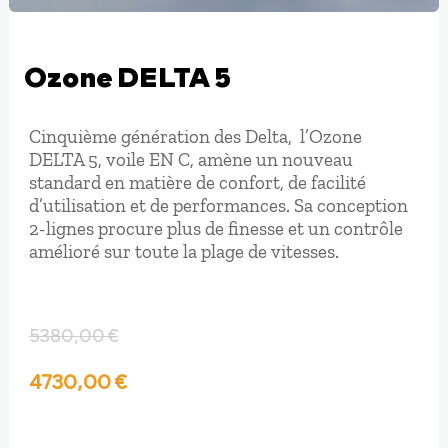
Ozone DELTA 5
Cinquième génération des Delta, l’Ozone
DELTA 5, voile EN C, amène un nouveau
standard en matière de confort, de facilité
d’utilisation et de performances. Sa conception
2-lignes procure plus de finesse et un contrôle
amélioré sur toute la plage de vitesses.
5380,00
€
Le
Le
4730,00
€
prix
prix