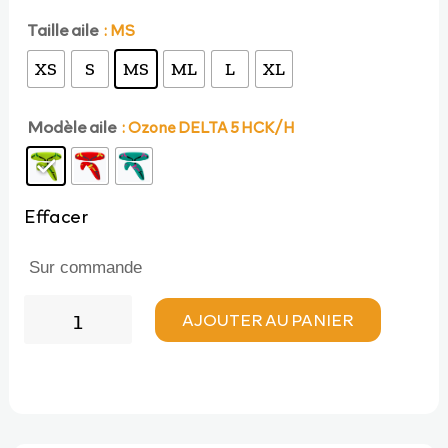
initial
actuel
Taille aile
: MS
XS
S
MS
ML
L
XL
était :
est :
Modèle aile
: Ozone DELTA 5 HCK/H
5380,00 €.
4730,00 €.
Effacer
Sur commande
quantité
AJOUTER AU PANIER
de
Ozone
DELTA
5