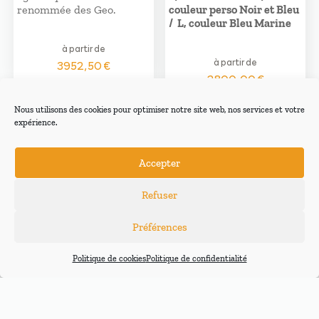
renommée des Geo.
couleur perso Noir et Bleu
/ L, couleur Bleu Marine
à partir de
à partir de
3952,50
€
2800,00
€
Nous utilisons des cookies pour optimiser notre site web, nos services et votre
expérience.
Accepter
Refuser
Préférences
Politique de cookies
Politique de confidentialité
Ozone ALTA GT
Niviuk IKUMA 3
Côté performances, cette
Voile parapente accessible