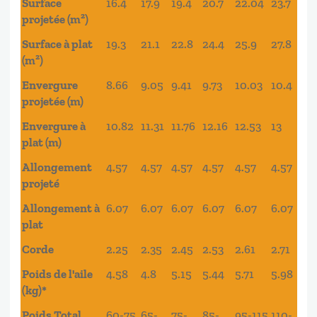
Surface
16.4
17.9
19.4
20.7
22.04
23.7
projetée (m²)
Surface à plat
19.3
21.1
22.8
24.4
25.9
27.8
(m²)
Envergure
8.66
9.05
9.41
9.73
10.03
10.4
projetée (m)
Envergure à
10.82
11.31
11.76
12.16
12.53
13
plat (m)
Allongement
4.57
4.57
4.57
4.57
4.57
4.57
projeté
Allongement à
6.07
6.07
6.07
6.07
6.07
6.07
plat
Corde
2.25
2.35
2.45
2.53
2.61
2.71
Poids de l'aile
4.58
4.8
5.15
5.44
5.71
5.98
(kg)*
Poids Total
60-75
65-
75-
85-
95-115
110-