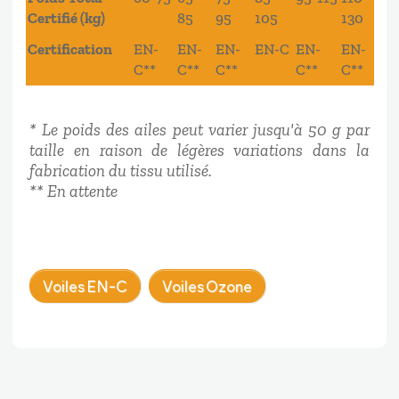
Certifié (kg)
85
95
105
130
Certification
EN-
EN-
EN-
EN-C
EN-
EN-
C**
C**
C**
C**
C**
* Le poids des ailes peut varier jusqu'à 50 g par
taille en raison de légères variations dans la
fabrication du tissu utilisé.
** En attente
Voiles EN-C
Voiles Ozone