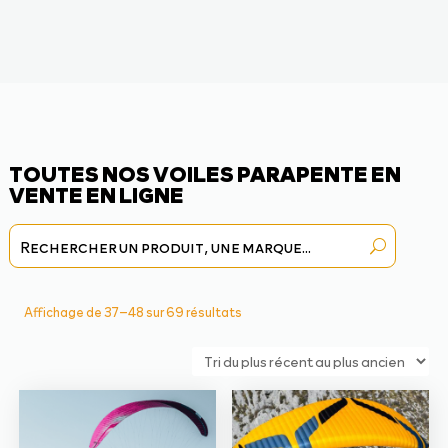
TOUTES NOS VOILES PARAPENTE EN
VENTE EN LIGNE
Trié
Affichage de 37–48 sur 69 résultats
du
plus
récent
au
plus
ancien