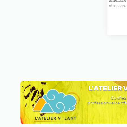
amélioré 
vitesses.
L'ATELIER
Confiez 
professionnel certfi