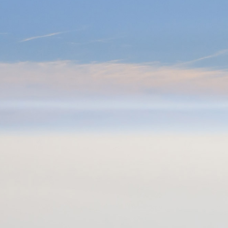
0



UE
BLOG
CONTACT
OCCASIONS
VÊTEMENTS
SACS & RANGEMENT