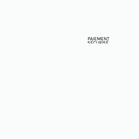
PAIEMENT
SÉCURISÉ
05 62 99 61 31
06 81 54 79 52
NOUS ÉCRIRE