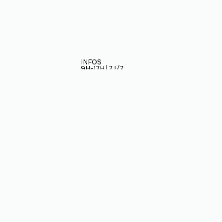
INFOS
9H-17H | 7J/7
Restez informé
ÉCOLE
BAPTÊMES
Inscrivez-vous à notre
3
PARAPENTE
newletter et soyez au
STAGES