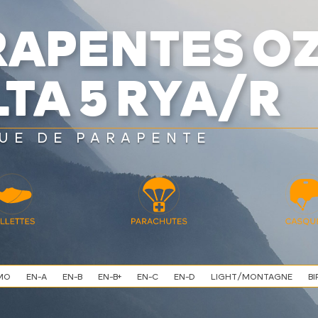
RAPENTES O
TA 5 RYA/R
UE DE PARAPENTE
MO
EN-A
EN-B
EN-B+
EN-C
EN-D
LIGHT/MONTAGNE
BI