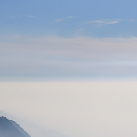
BAPTÊMES
STAGES
BONS CADEAUX
BOUTIQ
UES
RADIOS
ALTI VARIO GPS
ACCESSOIRES