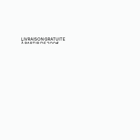
LIVRAISON GRATUITE
À PARTIR DE 200€
(uniquement en France
métropolitaine)
BOUTIQUE
3
VOILES
3
SELLETTES