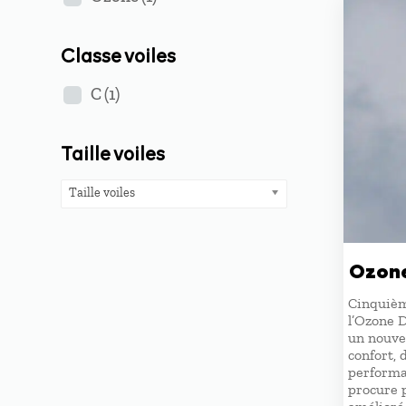
Classe voiles
C
(1)
Taille voiles
Taille voiles
Ozone
Cinquièm
l’Ozone 
un nouve
confort, d
performa
procure p