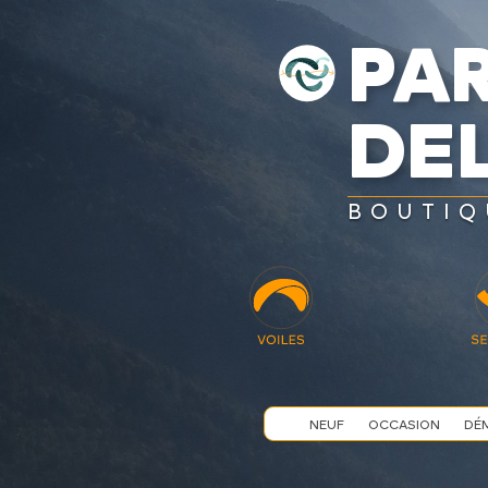
PA
DEL
BOUTIQ
NEUF
OCCASION
DÉ