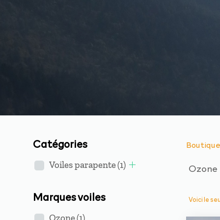
Catégories
Boutiqu
Voiles parapente
(1)
Ozone 
Marques voiles
Voici le se
Ozone
(1)