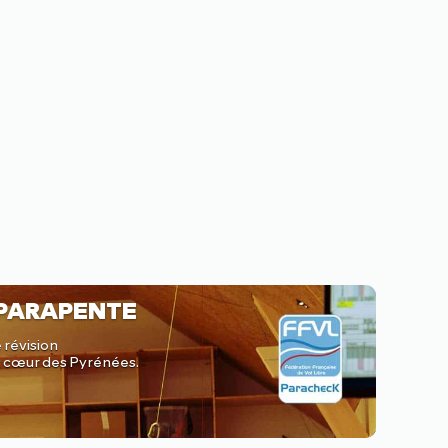
 PARAPENTE
 révision
au cœur des Pyrénées.