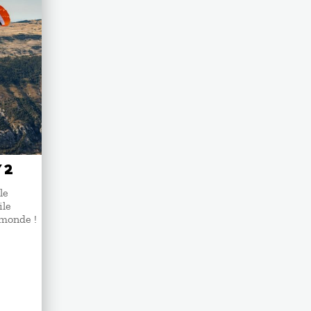
 2
le
ile
 monde !