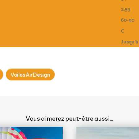
2,59
60-90
C
Jusqu'à
Voiles AirDesign
Vous aimerez peut-être aussi…