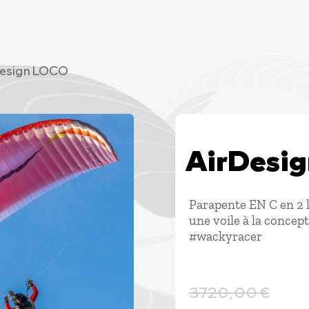
Design LOCO
AirDesi
Parapente EN C en 2 l
une voile à la concep
#wackyracer
3720,00
€