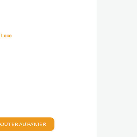
uel
o Loco
:
8,00 €.
OUTER AU PANIER