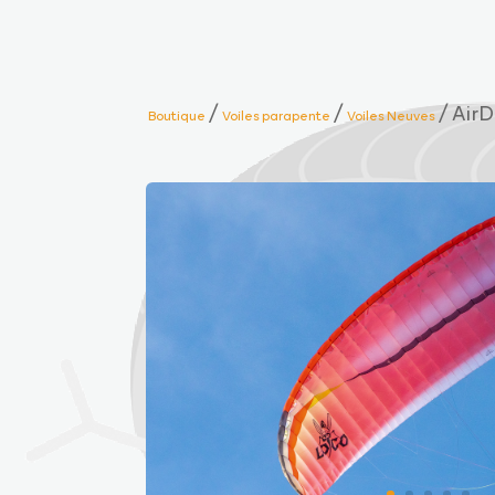
/
/
/ Air
Boutique
Voiles parapente
Voiles Neuves