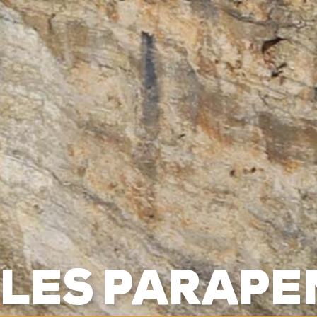
BAPTÊMES
STAGES
BONS CADEAUX
BOUTIQ
UES
RADIOS
ALTI VARIO GPS
ACCESSOIRES
ILES PARAPE