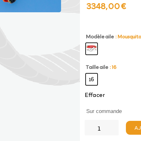
Le
Le
3348,00
€
prix
prix
Modèle aile
initial
act
: Mousquit
était :
est 
Taille aile
: 16
3720,00 €.
334
16
Effacer
Sur commande
quantité
AJ
de
AirDesign