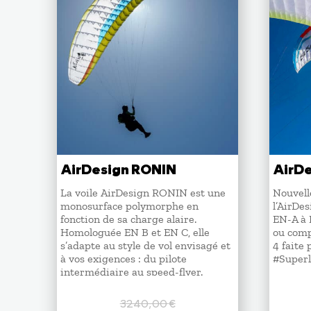
AirDesign RONIN
AirDe
La voile AirDesign RONIN est une
Nouvelle
monosurface polymorphe en
l’AirDes
fonction de sa charge alaire.
EN-A à 
Homologuée EN B et EN C, elle
ou comp
s’adapte au style de vol envisagé et
4 faite 
à vos exigences : du pilote
#Superl
intermédiaire au speed-flyer.
3240,00
€