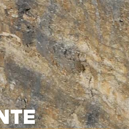
0



UE
BLOG
CONTACT
OCCASIONS
VÊTEMENTS
SACS & RANGEMENT
NTE