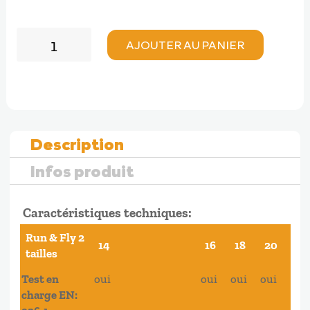
quantité
AJOUTER AU PANIER
de
Dudek
RUN
AND
FLY
2
Description
Infos produit
Caractéristiques techniques:
Run & Fly 2
14
16
18
20
tailles
Test en
oui
oui
oui
oui
charge EN: