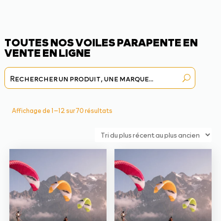
TOUTES NOS VOILES PARAPENTE EN
VENTE EN LIGNE
Trié
Affichage de 1–12 sur 70 résultats
du
plus
récent
au
plus
ancien