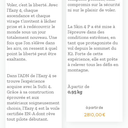
compromis sur la sécurité
Voler, c’est la liberté. Avec
ni sur le plaisir de voler.
l’Eazy 4, chaque
ascendance et chaque
virage t’invitent à lâcher
prise et à redécouvrir le
La Skin 4 P a été mise à
monde sous un jour
l’épreuve dans des
totalement nouveau. Une
conditions extrêmes, en
fois que l’on s’élève dans
tant que protagoniste du
les airs, on ressent à quel
vol depuis le sommet du
point la liberté peut être
K2. Forte de cette
exaltante.
expérience, elle est prête
à relever tous les défis en
montagne.
Dans l’ADN de l’Eazy 4 se
trouve l’expérience
acquise avec la SuSi 4.
À partir de
Grâce à sa construction
0,95 kg
éprouvée et aux
matériaux soigneusement
à partir de
choisis, l’Eazy 4 est la voile
certifiée EN-A dont rêve
2810,00
€
tout pilote débutant.