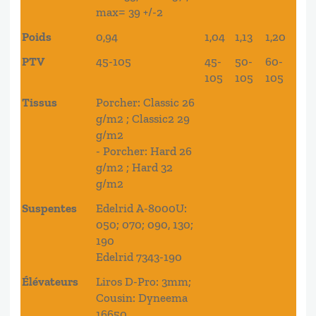
max= 39 +/-2
Poids
0,94
1,04
1,13
1,20
PTV
45-105
45-
50-
60-
105
105
105
Tissus
Porcher: Classic 26
g/m2 ; Classic2 29
g/m2
- Porcher: Hard 26
g/m2 ; Hard 32
g/m2
Suspentes
Edelrid A-8000U:
050; 070; 090, 130;
190
Edelrid 7343-190
Élévateurs
Liros D-Pro: 3mm;
Cousin: Dyneema
16650