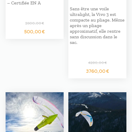
– Certifiée EN A
Sans être une voile
ultralight, la Vivo 3 est
compacte au pliage. Même
2600,00
€
après un pliage
Le
Le
500,00
€
approximatif, elle rentre
prix
prix
sans discussion dans le
initial
actuel
sac.
était :
est :
2600,00 €.
500,00 €.
4280,00
€
Le
Le
3760,00
€
prix
prix
initial
actuel
était :
est :
4280,00 €.
3760,0