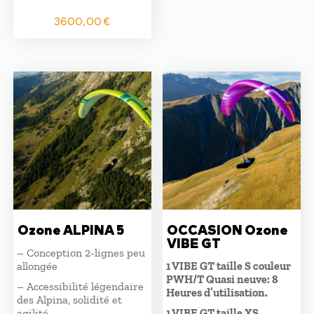
3600,00
€
Ozone ALPINA 5
OCCASION Ozone
VIBE GT
– Conception 2-lignes peu
allongée
1 VIBE GT taille S couleur
PWH/T Quasi neuve: 8
– Accessibilité légendaire
Heures d’utilisation.
des Alpina, solidité et
agilité
1 VIBE GT taille XS