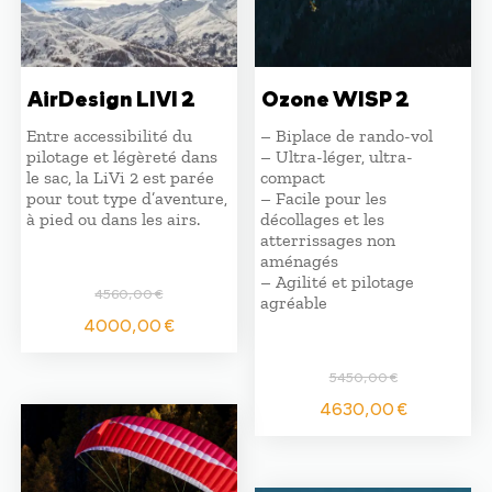
AirDesign LIVI 2
Ozone WISP 2
Entre accessibilité du
– Biplace de rando-vol
pilotage et légèreté dans
– Ultra-léger, ultra-
le sac, la LiVi 2 est parée
compact
pour tout type d’aventure,
– Facile pour les
à pied ou dans les airs.
décollages et les
atterrissages non
aménagés
– Agilité et pilotage
4560,00
€
agréable
Le
Le
4000,00
€
prix
prix
initial
actuel
5450,00
€
était :
est :
Le
Le
4630,00
€
4560,00 €.
4000,00 €.
prix
prix
initial
actuel
était :
est :