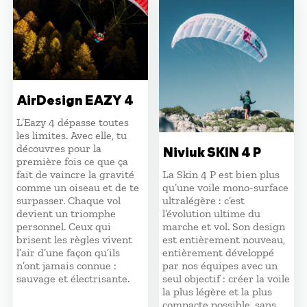
5450,00 €.
4630,0
AirDesign EAZY 4
L’Eazy 4 dépasse toutes
les limites. Avec elle, tu
découvres pour la
Niviuk SKIN 4 P
première fois ce que ça
fait de vaincre la gravité
La Skin 4 P est bien plus
comme un oiseau et de te
qu’une voile mono-surface
surpasser. Chaque vol
ultralégère : c’est
devient un triomphe
l’évolution ultime du
personnel. Ceux qui
marche et vol. Son design
brisent les règles vivent
est entièrement nouveau,
l’air d’une façon qu’ils
entièrement développé
n’ont jamais connue :
par nos équipes avec un
sauvage et électrisante.
seul objectif : créer la voile
la plus légère et la plus
compacte possible, sans