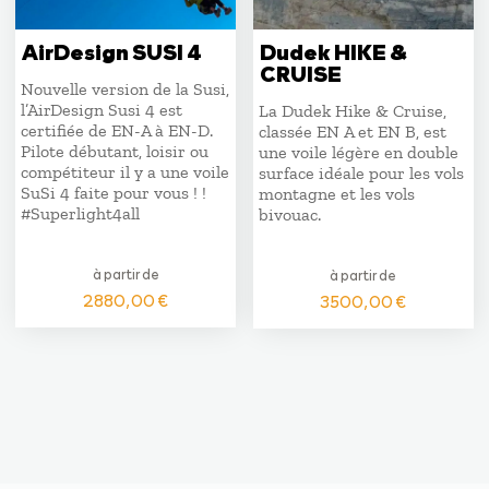
AirDesign SUSI 4
Dudek HIKE &
CRUISE
Nouvelle version de la Susi,
l’AirDesign Susi 4 est
La Dudek Hike & Cruise,
certifiée de EN-A à EN-D.
classée EN A et EN B, est
Pilote débutant, loisir ou
une voile légère en double
compétiteur il y a une voile
surface idéale pour les vols
SuSi 4 faite pour vous ! !
montagne et les vols
#Superlight4all
bivouac.
à partir de
à partir de
2880,00
€
3500,00
€