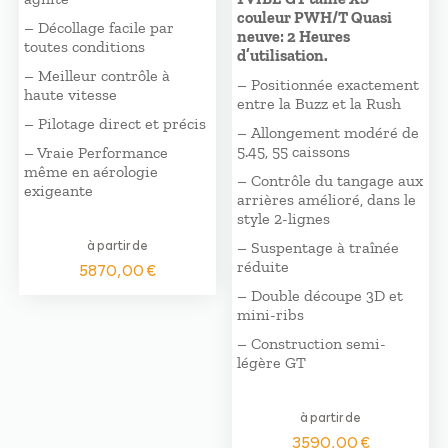
couleur PWH/T Quasi
– Décollage facile par
neuve: 2 Heures
toutes conditions
d’utilisation.
– Meilleur contrôle à
– Positionnée exactement
haute vitesse
entre la Buzz et la Rush
– Pilotage direct et précis
– Allongement modéré de
5.45, 55 caissons
– Vraie Performance
même en aérologie
– Contrôle du tangage aux
exigeante
arrières amélioré, dans le
style 2-lignes
à partir de
– Suspentage à traînée
réduite
5870,00
€
– Double découpe 3D et
mini-ribs
– Construction semi-
légère GT
à partir de
3590,00
€