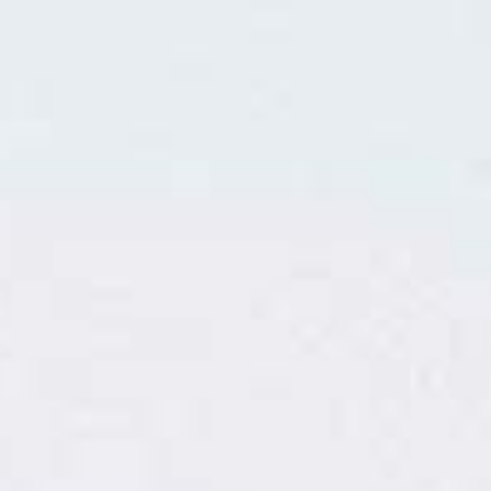
a
L
BAPTÊMES
L
STAGES
BONS CADEAUX
L
BOUTIQUE
L
BLOG
L
CONTACT
0
