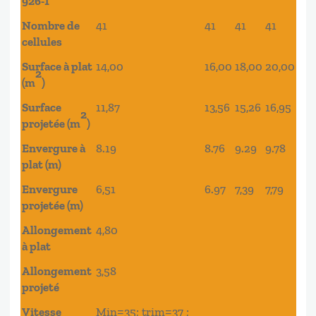
926-1
Nombre de
41
41
41
41
cellules
Surface à plat
14,00
16,00
18,00
20,00
2
(m
)
Surface
11,87
13,56
15,26
16,95
2
projetée (m
)
Envergure à
8.19
8.76
9.29
9.78
plat (m)
Envergure
6,51
6.97
7,39
7,79
projetée (m)
Allongement
4,80
à plat
Allongement
3,58
projeté
Vitesse
Min=35; trim=37 ;