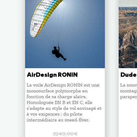
AirDesign RONIN
Dude
La voile AirDesign RONIN est une
La nouve
monosurface polymorphe en
montagn
fonction de sa charge alaire.
parapen
Homologuée EN B et EN C, elle
s’adapte au style de vol envisagé et
à vos exigences : du pilote
intermédiaire au speed-flyer.
3240,00
€