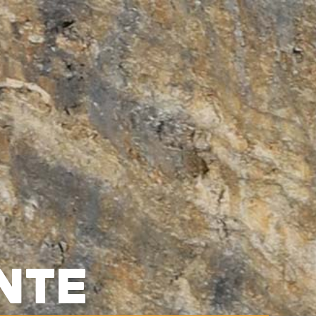
0



UE
BLOG
CONTACT
OCCASIONS
VÊTEMENTS
SACS & RANGEMENT
NTE