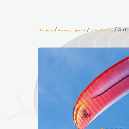
/
/
/ Air
Boutique
Voiles parapente
Voiles Neuves