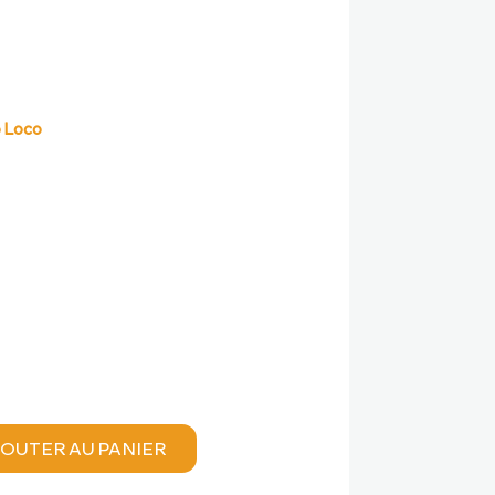
uel
o Loco
:
8,00 €.
OUTER AU PANIER