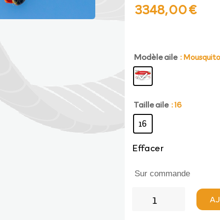
Le
Le
3348,00
€
prix
prix
Modèle aile
initial
act
: Mousquit
était :
est 
Taille aile
: 16
3720,00 €.
334
16
Effacer
Sur commande
quantité
AJ
de
AirDesign