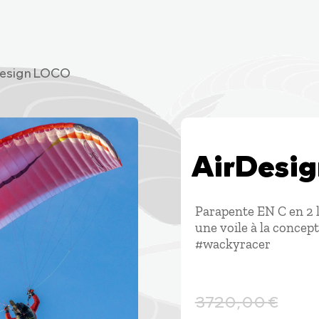
Design LOCO
AirDesi
Parapente EN C en 2 l
une voile à la concep
#wackyracer
3720,00
€