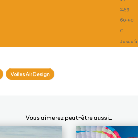
2,59
60-90
C
Jusqu'à
Voiles AirDesign
Vous aimerez peut-être aussi…