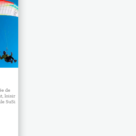
iée de
, loisir
ile SuSi