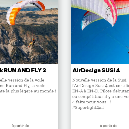
k RUN AND FLY 2
AirDesign SUSI 4
lle version de la voile
Nouvelle version de la Susi,
e Run and Fly, la voile
l’AirDesign Susi 4 est certif
te la plus légère au monde !
EN-A à EN-D. Pilote débutant
ou compétiteur il y a une vo
4 faite pour vous ! !
#Superlight4all
à partir de
à partir de