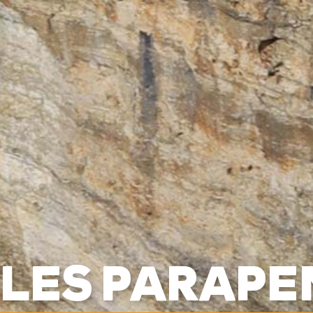
BAPTÊMES
STAGES
BONS CADEAUX
BOUTIQ
UES
RADIOS
ALTI VARIO GPS
ACCESSOIRES
ILES PARAPE