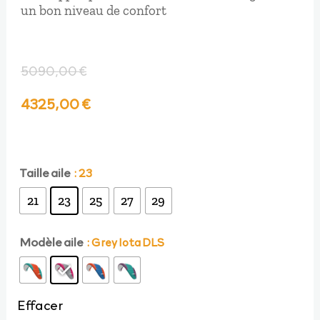
un bon niveau de confort
5090,00
€
Le
Le
4325,00
€
prix
prix
initial
actuel
Taille aile
: 23
21
23
25
27
29
était :
est :
Modèle aile
: Grey Iota DLS
5090,00 €.
4325,00 €.
Effacer