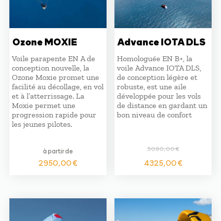
Ozone MOXIE
Advance IOTA DLS
Voile parapente EN A de
Homologuée EN B+, la
conception nouvelle, la
voile Advance IOTA DLS,
Ozone Moxie promet une
de conception légère et
facilité au décollage, en vol
robuste, est une aile
et à l’atterrissage. La
développée pour les vols
Moxie permet une
de distance en gardant un
progression rapide pour
bon niveau de confort
les jeunes pilotes.
5090,00
€
à partir de
Le
Le
4325,00
€
2950,00
€
prix
prix
initial
actuel
était :
est :
5090,00 €.
4325,0