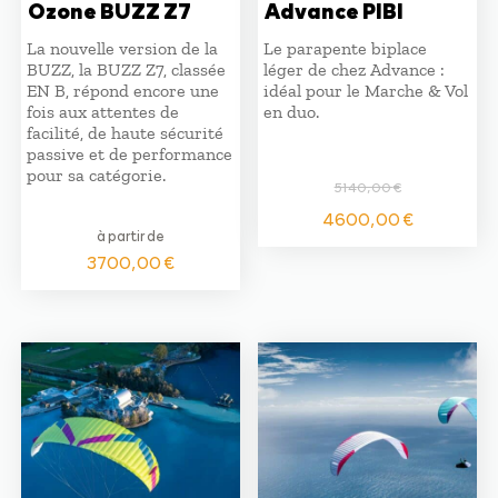
Ozone BUZZ Z7
Advance PIBI
La nouvelle version de la
Le parapente biplace
BUZZ, la BUZZ Z7, classée
léger de chez Advance :
EN B, répond encore une
idéal pour le Marche & Vol
fois aux attentes de
en duo.
facilité, de haute sécurité
passive et de performance
pour sa catégorie.
5140,00
€
Le
Le
4600,00
€
prix
prix
à partir de
initial
actuel
3700,00
€
était :
est :
5140,00 €.
4600,0