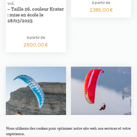
à partir de
vol.
– Taille 26, couleur Krater
2385,00
€
: mise en école le
28/03/2025
à partir de
2500,00
€
Nous utilisons des cookies pour optimiser notre site web, nos services et votre
Dudek HIKE &
AirDesign LOCO
expérience.