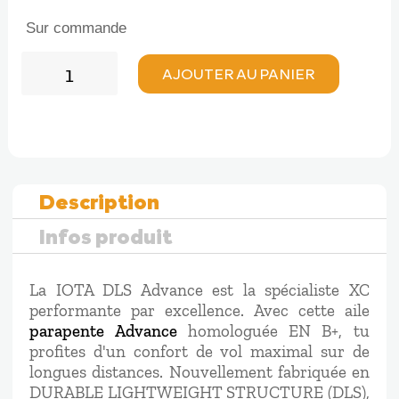
Sur commande
quantité
AJOUTER AU PANIER
de
Advance
IOTA
DLS
Description
Infos produit
La IOTA DLS Advance est la spécialiste XC
performante par excellence. Avec cette aile
parapente Advance
homologuée EN B+, tu
profites d'un confort de vol maximal sur de
longues distances. Nouvellement fabriquée en
DURABLE LIGHTWEIGHT STRUCTURE (DLS),