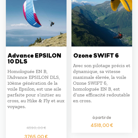
Advance EPSILON
Ozone SWIFT 6
10 DLS
Avec son pilotage précis et
Homologuée EN B,
dynamique, sa vitesse
l’Advance EPSILON DLS,
maximale élevée, la voile
10ème génération de la
Ozone SWIFT 6,
voile Epsilon, est une aile
homologuée EN B, est
parfaite pour s’initier au
d’une efficacité redoutable
cross, au Hike & Fly et aux
en cross.
voyages.
à partir de
4518,00
€
4590,00
€
Le
Le
3765,00
€