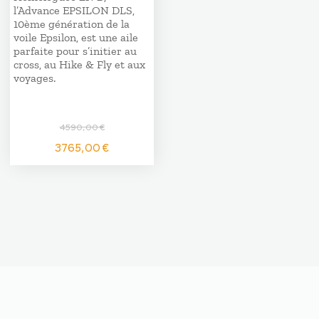
l’Advance EPSILON DLS,
10ème génération de la
voile Epsilon, est une aile
parfaite pour s’initier au
cross, au Hike & Fly et aux
voyages.
4590,00
€
Le
Le
3765,00
€
prix
prix
initial
actuel
était :
est :
4590,00 €.
3765,00 €.