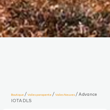
/
/
/ Advance
Boutique
Voiles parapente
Voiles Neuves
IOTA DLS