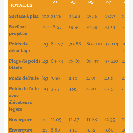
21
23
25
27
29
IOTA DLS
Advance
21
23
25
27
29
Surface à plat
m2
21.78
23.48
25.18
27.23
29.2
IOTA DLS
Surface
m2
18.57
19.94
21.39
23.13
24.8
projetée
Poids de
kg
60-77
70-88
80-100
92-114
105-
décollage
128
Plage de poids
kg
65-75
75-85
85-97
97-110
110-
idéale
Poids de l'aile
kg
3.90
4.10
4.35
4.60
4.90
Poids de l'aile
kg
3.75
3.95
4.20
4.45
4.75
avec
élévateurs
légers
Envergure
m
11.05
11.47
11.88
12.35
12.8
Envergure
m
8.80
9.10
9.42
9.80
10.1