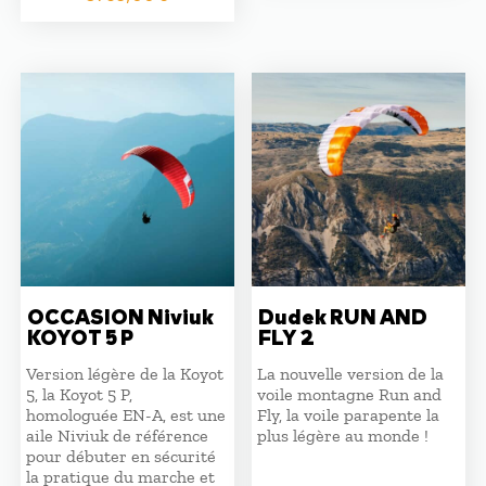
prix
prix
initial
actuel
était :
est :
4590,00 €.
3765,00 €.
OCCASION Niviuk
Dudek RUN AND
KOYOT 5 P
FLY 2
Version légère de la Koyot
La nouvelle version de la
5, la Koyot 5 P,
voile montagne Run and
homologuée EN-A, est une
Fly, la voile parapente la
aile Niviuk de référence
plus légère au monde !
pour débuter en sécurité
la pratique du marche et