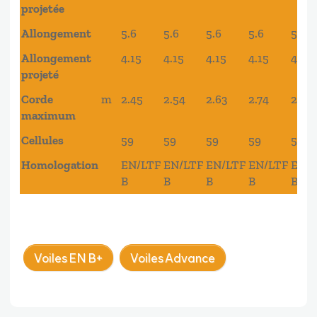
projetée
Allongement
5.6
5.6
5.6
5.6
5.6
Allongement
4.15
4.15
4.15
4.15
4.15
projeté
Corde
m
2.45
2.54
2.63
2.74
2.84
maximum
Cellules
59
59
59
59
59
Homologation
EN/LTF
EN/LTF
EN/LTF
EN/LTF
EN/
B
B
B
B
B
Voiles EN B+
Voiles Advance