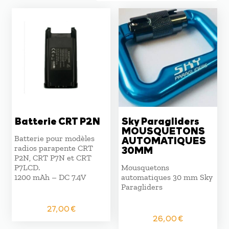
au
plus
ancien
Batterie CRT P2N
Sky Paragliders
MOUSQUETONS
Batterie pour modèles
AUTOMATIQUES
radios parapente CRT
30MM
P2N, CRT P7N et CRT
P7LCD.
Mousquetons
1200 mAh – DC 7.4V
automatiques 30 mm Sky
Paragliders
27,00
€
26,00
€