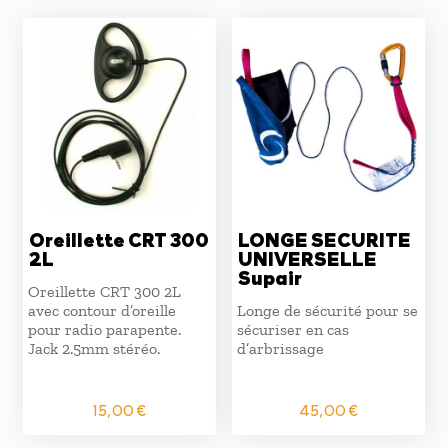
Oreillette CRT 300
LONGE SECURITE
2L
UNIVERSELLE
Supair
Oreillette CRT 300 2L
avec contour d’oreille
Longe de sécurité pour se
pour radio parapente.
sécuriser en cas
Jack 2.5mm stéréo.
d’arbrissage
15,00
€
45,00
€