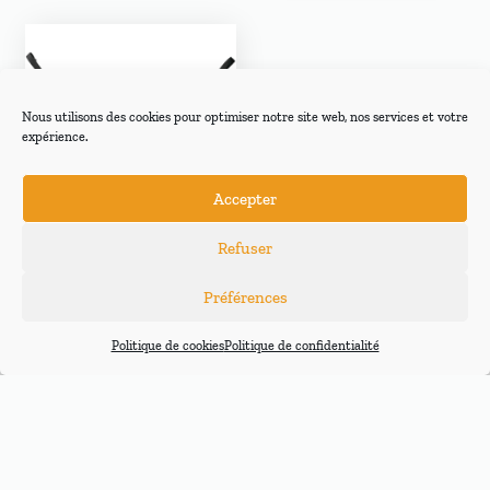
Nous utilisons des cookies pour optimiser notre site web, nos services et votre
expérience.
Accepter
Refuser
COCKPIT 2
STANDARD Supair
Préférences
Nouveau Cockpit
universel et complet de la
Politique de cookies
Politique de confidentialité
gamme Supair
95,00
€