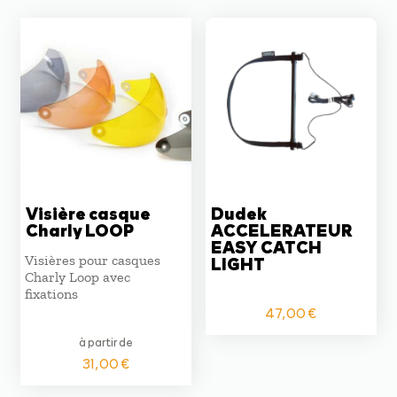
était :
est :
139,00 €.
125,00 €
Visière casque
Dudek
Charly LOOP
ACCELERATEUR
EASY CATCH
Visières pour casques
LIGHT
Charly Loop avec
fixations
47,00
€
à partir de
31,00
€