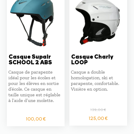
Casque Supair
Casque Charly
SCHOOL 2 ABS
LOOP
Casque de parapente
Casque a double
idéal pour les écoles et
homologation, ski et
pour les élèves en sortie
parapente, confortable.
d’école. Ce casque en
Visière en option.
taille unique est réglable
à l’aide d’une molette.
139,00
€
Le
Le
125,00
€
100,00
€
prix
prix
initial
actuel