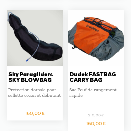
Sky Paragliders
Dudek FASTBAG
SKY BLOWBAG
CARRY BAG
Protection dorsale pour
Sac Pouf de rangement
sellette cocon et débutant
rapide
160,00
€
210,00
€
Le
Le
160,00
€
prix
prix