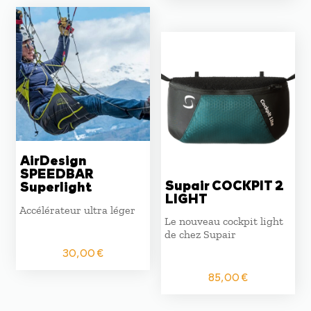
initial
actuel
était :
est :
210,00 €.
160,00 
AirDesign
SPEEDBAR
Supair COCKPIT 2
Superlight
LIGHT
Accélérateur ultra léger
Le nouveau cockpit light
de chez Supair
30,00
€
85,00
€