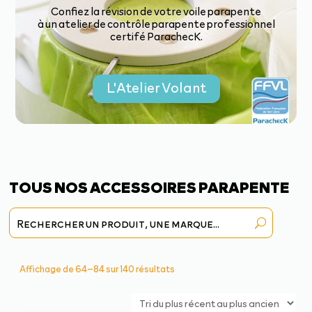
Confiez la révision de votre voile parapente
à un atelier de contrôle parapente professionnel
certifé ParachecK.
L'Atelier Volant
TOUS NOS ACCESSOIRES PARAPENTE
Trié
Affichage de 64–84 sur 140 résultats
du
plus
récent