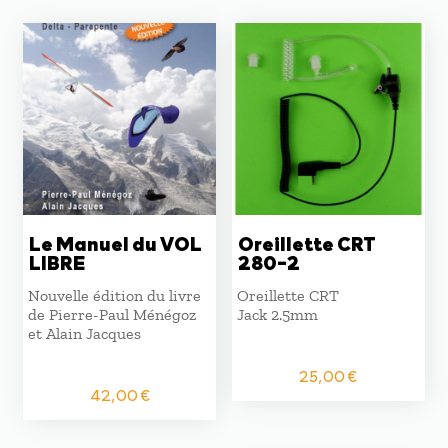
Le Manuel du VOL
Oreillette CRT
LIBRE
280-2
Nouvelle édition du livre
Oreillette CRT
de Pierre-Paul Ménégoz
Jack 2.5mm
et Alain Jacques
25,00
€
42,00
€