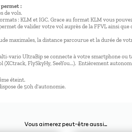
 permet :
s de vols.
 formats : KLM et IGC. Grace au format KLM vous pouvez
permet de valider votre vol auprès de la FFVL ainsi que 
itude maximales, la distance parcourue et la durée de votr
'alti-vario UltraBip se connecte à votre smartphone ou ta
ol (XCtrack, FlySkyHy, SeeYou...). Entièrement autonome, 
même éteint.
e dispose de 50h d'autonomie.
Vous aimerez peut-être aussi…