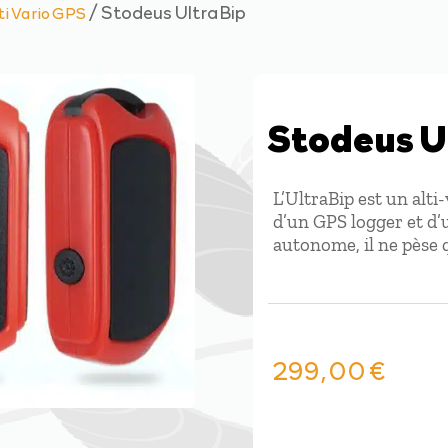
/ Stodeus UltraBip
ti Vario GPS
Stodeus U
L’UltraBip est un alti
d’un GPS logger et d’
autonome, il ne pèse 
299,00
€