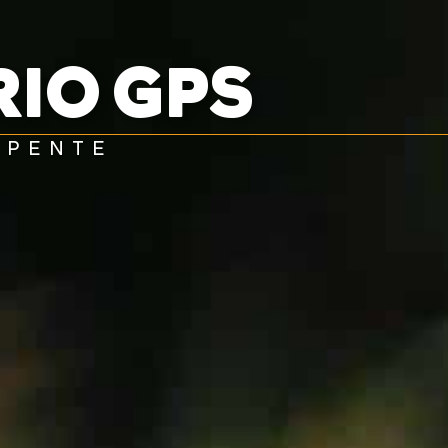
BAPTÊMES
STAGES
BONS CADEAUX
BOUTIQ
RIO GPS
UES
RADIOS
ALTI VARIO GPS
ACCESSOIRES
APENTE