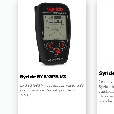
Syrid
Syride SYS’GPS V3
Le nouve
Le SYS’GPS V3 est un alti-vario-GPS
Syride, 
avec G-mètre. Parfait pour le vol
l’instru
loisir !
plus com
marché.