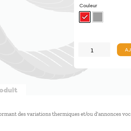
Couleur
quantité
AJ
de
Stodeus
UltraBip
roduit
formant des variations thermiques et/ou d'annonces voca