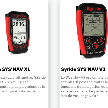
e SYS’NAV XL
Syride SYS’NAV V3
au vario, altimètre, GPS de
Le SYS’Nav V3 est un alti-v
le SYS’Nav XL est
complet. Il possède toutes l
ment le plus polyvalent et le
fonctions de navigation et l
pact qui existe sur le
espaces aériens. Le partenai
lors de vos longs vols !