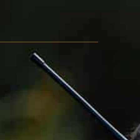
0



UE
BLOG
CONTACT
OCCASIONS
VÊTEMENTS
SACS & RANGEMENT