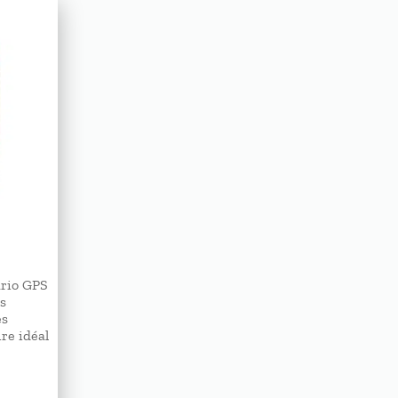
ario GPS
es
es
re idéal