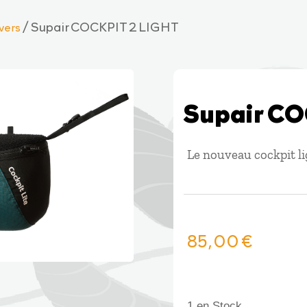
/ Supair COCKPIT 2 LIGHT
vers
Supair CO
Le nouveau cockpit li
85,00
€
1 en Stock