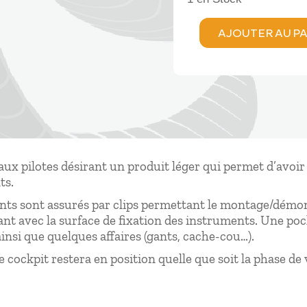
AJOUTER AU P
quantité
de
Supair
COCKPIT
2
LIGHT
aux pilotes désirant un produit léger qui permet d’avoir
ts.
ents sont assurés par clips permettant le montage/démon
t avec la surface de fixation des instruments. Une p
insi que quelques affaires (gants, cache-cou…).
 cockpit restera en position quelle que soit la phase de 