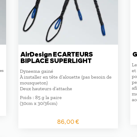
AirDesign ECARTEURS
G
BIPLACE SUPERLIGHT
Le
et
des
Dyneema gainé
po
À installer en tête d’alouette (pas besoin de
pe
mousqueton)
af
Deux hauteurs d’attache
mo
Poids : 85 g la paire
ac
(30cm x 30/36cm)
86,00
€