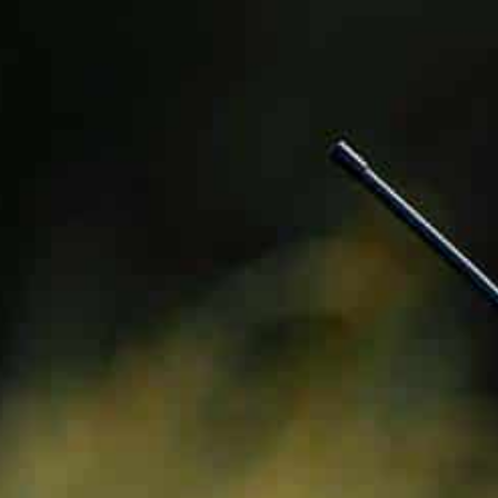
BAPTÊMES
STAGES
BONS CADEAUX
BOUTIQ
UES
RADIOS
ALTI VARIO GPS
ACCESSOIRES