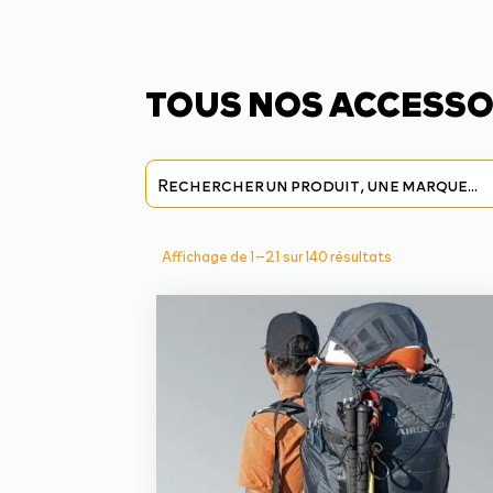
TOUS NOS ACCESSO
Trié
Affichage de 1–21 sur 140 résultats
du
plus
récent
au
plus
ancien