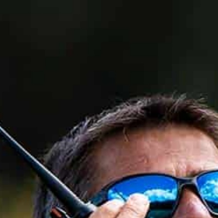
0



UE
BLOG
CONTACT
OCCASIONS
VÊTEMENTS
SACS & RANGEMENT