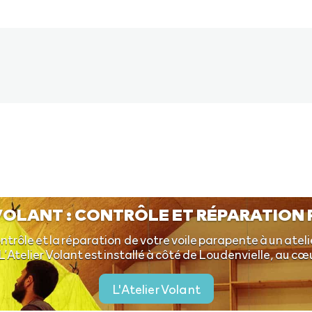
 VOLANT : CONTRÔLE ET RÉPARATION
ntrôle et la réparation de votre voile parapente à un ateli
L’Atelier Volant est installé à côté de Loudenvielle, au c
L'Atelier Volant