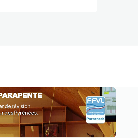
 PARAPENTE
er de révision
œur des Pyrénées.