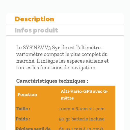
Description
Infos produit
Le SYS'NAV V3 Syride est l'altimètre-
variomètre compact le plus complet du
marché. Il intègre les espaces aériens et
toutes les fonctions de navigation.
Caractéristiques techniques :
Alti-Vario-GPS avec G-
Fonction
mètre
Taille :
10cm x 6.1cm x 1.7cm
Poids :
90 gr batterie incluse
Réglage seuil de
de +0.1 m/s à +2.0m/s