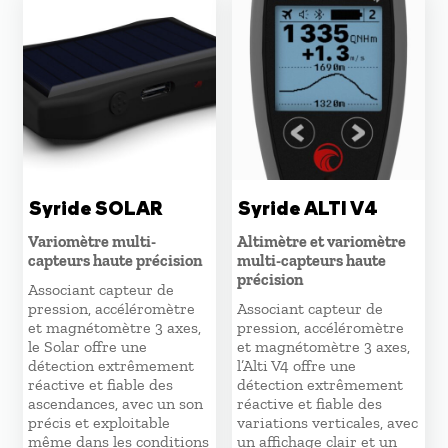
récent
au
plus
ancien
Syride SOLAR
Syride ALTI V4
Variomètre multi-
Altimètre et variomètre
capteurs haute précision
multi-capteurs haute
précision
Associant capteur de
pression, accéléromètre
Associant capteur de
et magnétomètre 3 axes,
pression, accéléromètre
le Solar offre une
et magnétomètre 3 axes,
détection extrêmement
l’Alti V4 offre une
réactive et fiable des
détection extrêmement
ascendances, avec un son
réactive et fiable des
précis et exploitable
variations verticales, avec
même dans les conditions
un affichage clair et un