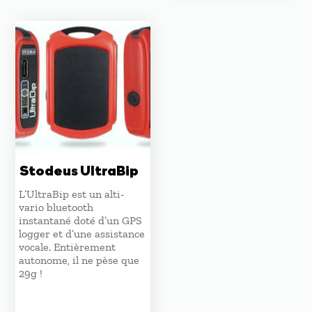
Stodeus UltraBip
L’UltraBip est un alti-
vario bluetooth
instantané doté d’un GPS
logger et d’une assistance
vocale. Entièrement
autonome, il ne pèse que
29g !