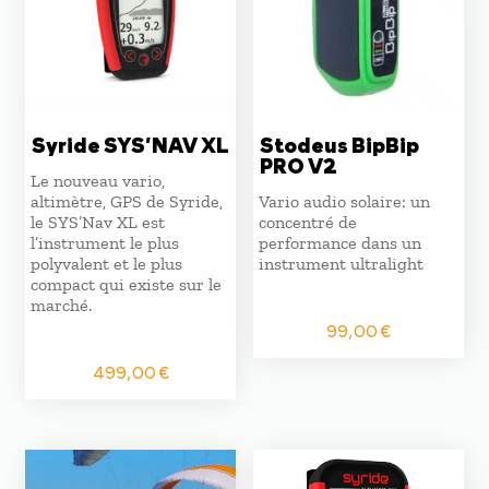
Syride SYS’NAV XL
Stodeus BipBip
PRO V2
Le nouveau vario,
altimètre, GPS de Syride,
Vario audio solaire: un
le SYS’Nav XL est
concentré de
l’instrument le plus
performance dans un
polyvalent et le plus
instrument ultralight
compact qui existe sur le
marché.
99,00
€
499,00
€