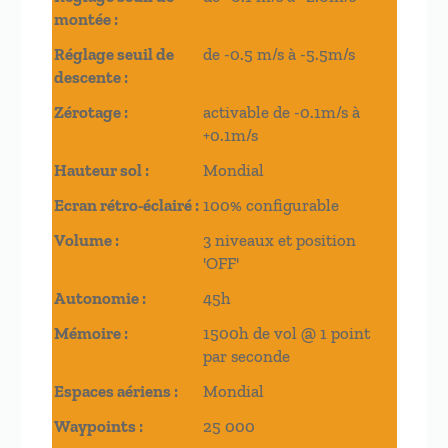
montée :
Réglage seuil de
de -0.5 m/s à -5.5m/s
descente :
Zérotage :
activable de -0.1m/s à
+0.1m/s
Hauteur sol :
Mondial
Ecran rétro-éclairé :
100% configurable
Volume :
3 niveaux et position
'OFF'
Autonomie :
45h
Mémoire :
1500h de vol @ 1 point
par seconde
Espaces aériens :
Mondial
Waypoints :
25 000