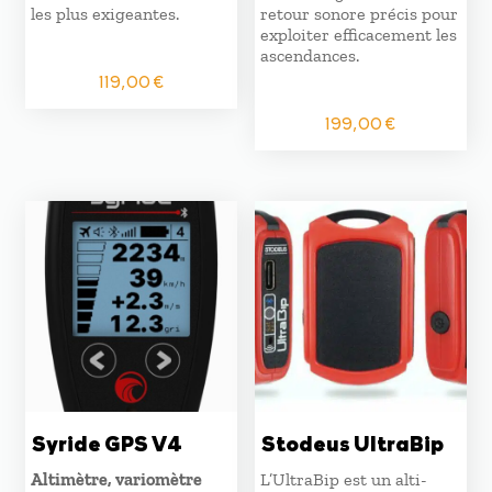
les plus exigeantes.
retour sonore précis pour
exploiter efficacement les
ascendances.
119,00
€
199,00
€
Syride GPS V4
Stodeus UltraBip
Altimètre, variomètre
L’UltraBip est un alti-