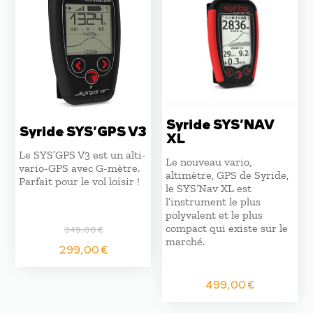
Syride SYS’NAV
Syride SYS’GPS V3
XL
Le SYS’GPS V3 est un alti-
Le nouveau vario,
vario-GPS avec G-mètre.
altimètre, GPS de Syride,
Parfait pour le vol loisir !
le SYS’Nav XL est
l’instrument le plus
polyvalent et le plus
compact qui existe sur le
349,00
€
marché.
Le
Le
299,00
€
prix
prix
initial
actuel
499,00
€
était :
est :
349,00 €.
299,00 €.