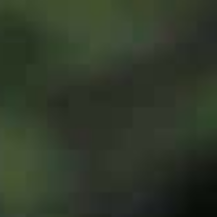
a
L
BAPTÊMES
L
STAGES
BONS CADEAUX
L
BOUTIQUE
L
BLOG
L
CONTACT
0
