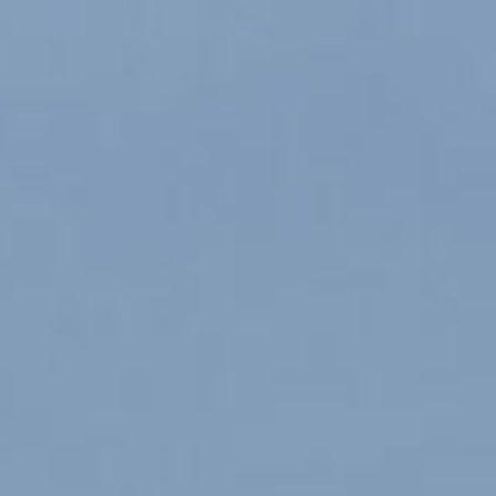
a
L
BAPTÊMES
L
STAGES
BONS CADEAUX
L
BOUTIQUE
L
BLOG
L
CONTACT
0
