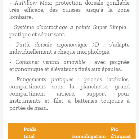
-
AirPillow Ma
x: protection dorsale gonflable
très efficace, des cuisses jusqu’à la zone
lombaire.
-
Système d’accrochage 4 points Super Simple
:
pratique et sécurisant
-
Partie dorsale ergonomique 3D :
s’adapte
individuellement à chaque morphologie.
-
Container ventral amovible :
avec poignée
ergonomique et élévateurs fixés aux épaules.
-
Rangements pratiques
: poches latérales,
compartiment sous la planchette, grand
compartiment arrière, support pour
instruments et filet à batteries toujours à
portée de main.
Poids
Pic
total
Homologation
d'impact