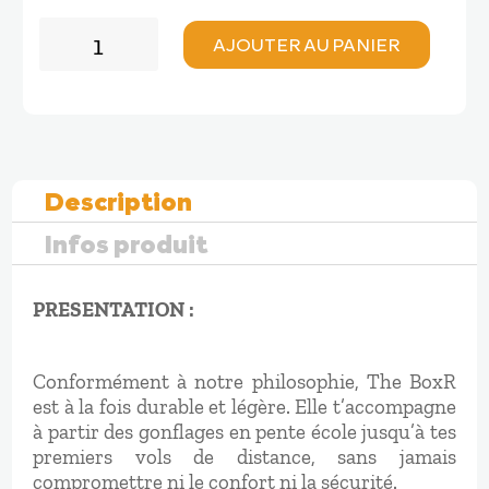
quantité
AJOUTER AU PANIER
de
AirDesign
THE
BOXR
Description
Infos produit
PRESENTATION :
Conformément à notre philosophie, The BoxR
est à la fois durable et légère. Elle t’accompagne
à partir des gonflages en pente école jusqu’à tes
premiers vols de distance, sans jamais
compromettre ni le confort ni la sécurité.