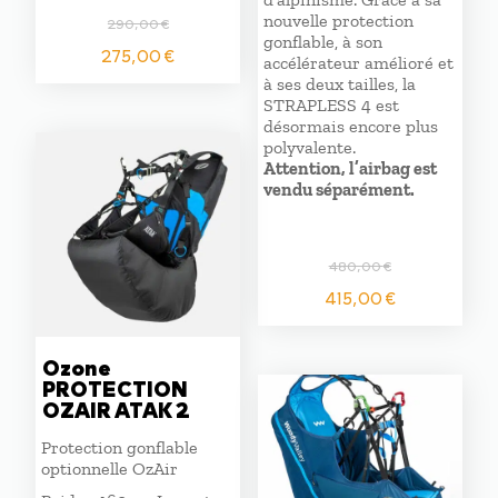
nouvelle protection
290,00
€
gonflable, à son
Le
Le
275,00
€
accélérateur amélioré et
prix
prix
à ses deux tailles, la
initial
actuel
STRAPLESS 4 est
était :
est :
désormais encore plus
290,00 €.
275,00 €.
polyvalente.
Attention, l’airbag est
vendu séparément.
480,00
€
Le
Le
415,00
€
prix
prix
initial
actuel
était :
est :
Ozone
PROTECTION
480,00 €.
415,00 €
OZAIR ATAK 2
Protection gonflable
optionnelle OzAir