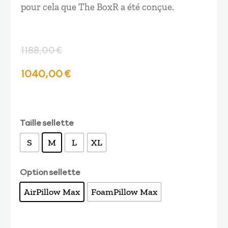
pour cela que The BoxR a été conçue.
1188,00
€
Le
Le
1040,00
€
prix
prix
initial
actuel
Taille sellette
S
M
L
XL
était :
est :
Option sellette
1188,00 €.
1040,00 €.
AirPillow Max
FoamPillow Max