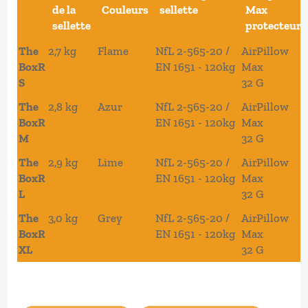
de la
Couleurs
sellette
Max
sellette
protecteur
The
2,7 kg
Flame
NfL 2-565-20 /
AirPillow
BoxR
EN 1651 - 120kg
Max
S
32 G
The
2,8 kg
Azur
NfL 2-565-20 /
AirPillow
BoxR
EN 1651 - 120kg
Max
M
32 G
The
2,9 kg
Lime
NfL 2-565-20 /
AirPillow
BoxR
EN 1651 - 120kg
Max
L
32 G
The
3,0 kg
Grey
NfL 2-565-20 /
AirPillow
BoxR
EN 1651 - 120kg
Max
XL
32 G