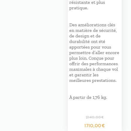
résistante et plus
pratique.
Des améliorations clés
en matière de sécurité,
de design et de
durabilité ont été
apportées pour vous
permettre d’aller encore
plus loin. Conçue pour
offrir des performances
maximales à chaque vol
et garantir les
meilleures prestations.
À partir de 1,76 kg.
2140,00
€
Le
Le
1710,00
€
prix
prix