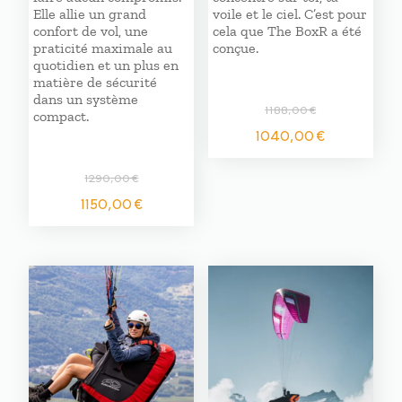
Elle allie un grand
voile et le ciel. C’est pour
confort de vol, une
cela que The BoxR a été
praticité maximale au
conçue.
quotidien et un plus en
matière de sécurité
dans un système
1188,00
€
compact.
Le
Le
1040,00
€
prix
prix
initial
actuel
1290,00
€
était :
est :
Le
Le
1150,00
€
1188,00 €.
1040,00
prix
prix
initial
actuel
était :
est :
1290,00 €.
1150,00 €.