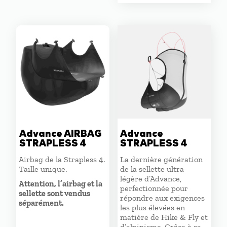
initial
actuel
était :
est :
2140,00 €.
1710,00 
Advance AIRBAG
Advance
STRAPLESS 4
STRAPLESS 4
Airbag de la Strapless 4.
La dernière génération
Taille unique.
de la sellette ultra-
légère d’Advance,
Attention, l’airbag et la
perfectionnée pour
sellette sont vendus
répondre aux exigences
séparément.
les plus élevées en
matière de Hike & Fly et
d’alpinisme. Grâce à sa