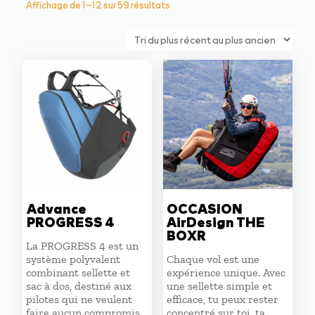
Trié
Affichage de 1–12 sur 59 résultats
du
plus
récent
au
plus
ancien
Advance
OCCASION
PROGRESS 4
AirDesign THE
BOXR
La PROGRESS 4 est un
système polyvalent
Chaque vol est une
combinant sellette et
expérience unique. Avec
sac à dos, destiné aux
une sellette simple et
pilotes qui ne veulent
efficace, tu peux rester
faire aucun compromis.
concentré sur toi, ta