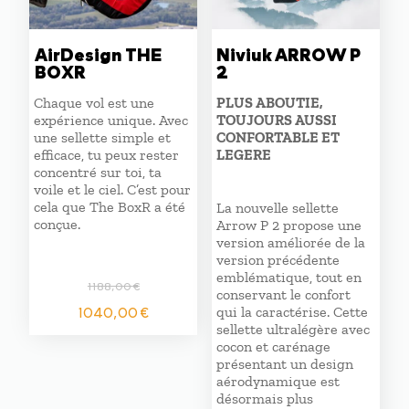
AirDesign THE
Niviuk ARROW P
BOXR
2
Chaque vol est une
PLUS ABOUTIE,
expérience unique. Avec
TOUJOURS AUSSI
une sellette simple et
CONFORTABLE ET
efficace, tu peux rester
LEGERE
concentré sur toi, ta
voile et le ciel. C’est pour
cela que The BoxR a été
La nouvelle sellette
conçue.
Arrow P 2 propose une
version améliorée de la
version précédente
emblématique, tout en
1188,00
€
conservant le confort
Le
Le
1040,00
€
qui la caractérise. Cette
prix
prix
sellette ultralégère avec
initial
actuel
cocon et carénage
présentant un design
était :
est :
aérodynamique est
1188,00 €.
1040,00 €.
désormais plus