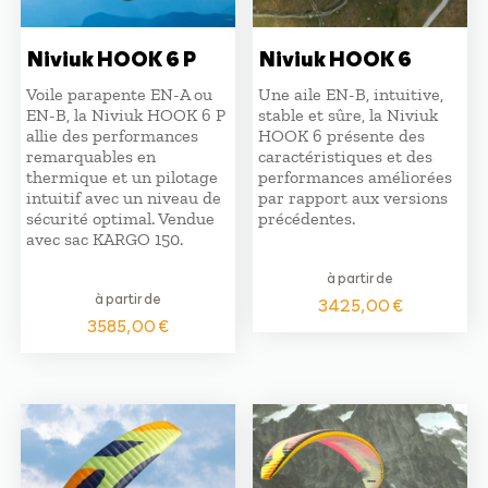
Niviuk HOOK 6 P
Niviuk HOOK 6
Voile parapente EN-A ou
Une aile EN-B, intuitive,
EN-B, la Niviuk HOOK 6 P
stable et sûre, la Niviuk
allie des performances
HOOK 6 présente des
remarquables en
caractéristiques et des
thermique et un pilotage
performances améliorées
intuitif avec un niveau de
par rapport aux versions
sécurité optimal. Vendue
précédentes.
avec sac KARGO 150.
à partir de
à partir de
3425,00
€
3585,00
€