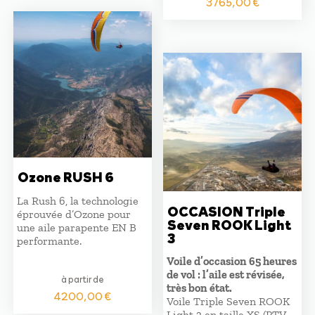
3765,00
€
Ozone RUSH 6
La Rush 6, la technologie
OCCASION Triple
éprouvée d’Ozone pour
Seven ROOK Light
une aile parapente EN B
3
performante.
Voile d’occasion 65 heures
de vol : l’aile est révisée,
à partir de
très bon état.
4200,00
€
Voile Triple Seven ROOK
Light 3 en taille XS (PTV