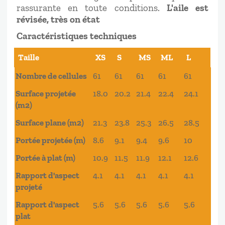
rassurante en toute conditions.
L'aile est
révisée, très on état
Caractéristiques techniques
Taille
XS
S
MS
ML
L
Taille
XS
S
MS
ML
L
Nombre de cellules
61
61
61
61
61
Surface projetée
18.0
20.2
21.4
22.4
24.1
(m2)
Surface plane (m2)
21.3
23.8
25.3
26.5
28.5
Portée projetée (m)
8.6
9.1
9.4
9.6
10
Portée à plat (m)
10.9
11.5
11.9
12.1
12.6
Rapport d'aspect
4.1
4.1
4.1
4.1
4.1
projeté
Rapport d'aspect
5.6
5.6
5.6
5.6
5.6
plat