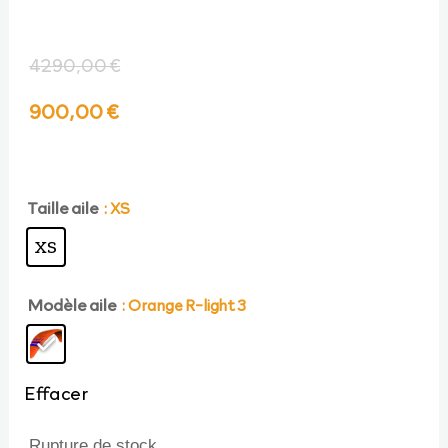
4290,00
€
Le
Le
900,00
€
prix
prix
initial
actuel
Taille aile
: XS
XS
était :
est :
Modèle aile
: Orange R-light 3
4290,00 €.
900,00 €.
Effacer
Rupture de stock