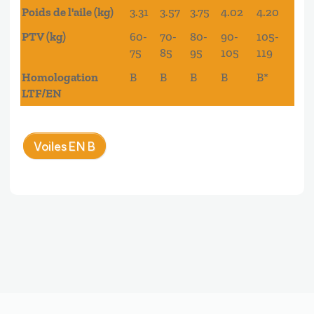
Poids de l'aile (kg)
3.31
3.57
3.75
4.02
4.20
PTV (kg)
60-
70-
80-
90-
105-
75
85
95
105
119
Homologation
B
B
B
B
B*
LTF/EN
Voiles EN B