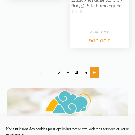
60/75). Aile homologuée
EN-B.
4290,00
€
Le
Le
900,00
€
prix
prix
initial
actuel
était :
est :
4290,00 €.
900,00
←
1
2
3
4
5
6
RÉVISION, CONTRÔLE ET
Nous utilisons des cookies pour optimiser notre site web, nos services et votre
RÉPARATION PARAPENTE
expérience.