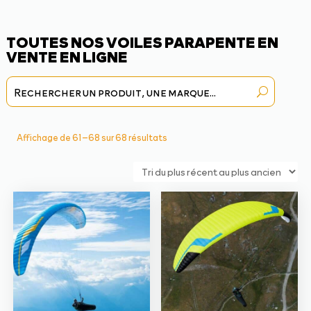
TOUTES NOS VOILES PARAPENTE EN
VENTE EN LIGNE
Trié
Affichage de 61–68 sur 68 résultats
du
plus
récent
au
plus
ancien