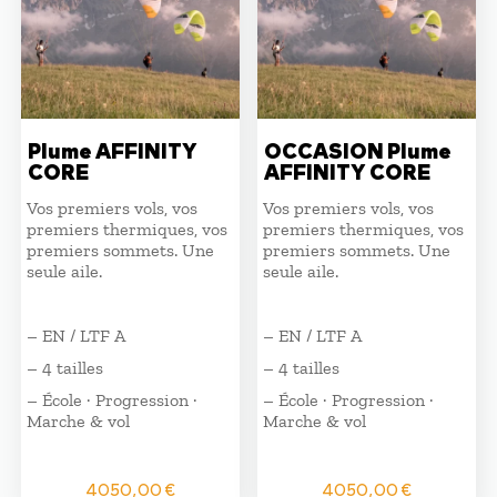
Plume AFFINITY
OCCASION Plume
CORE
AFFINITY CORE
Vos premiers vols, vos
Vos premiers vols, vos
premiers thermiques, vos
premiers thermiques, vos
premiers sommets. Une
premiers sommets. Une
seule aile.
seule aile.
– EN / LTF A
– EN / LTF A
– 4 tailles
– 4 tailles
– École · Progression ·
– École · Progression ·
Marche & vol
Marche & vol
4050,00
€
4050,00
€