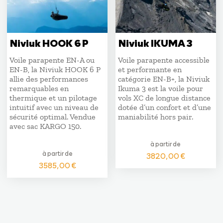
Niviuk HOOK 6 P
Niviuk IKUMA 3
Voile parapente EN-A ou
Voile parapente accessible
EN-B, la Niviuk HOOK 6 P
et performante en
allie des performances
catégorie EN-B+, la Niviuk
remarquables en
Ikuma 3 est la voile pour
thermique et un pilotage
vols XC de longue distance
intuitif avec un niveau de
dotée d’un confort et d’une
sécurité optimal. Vendue
maniabilité hors pair.
avec sac KARGO 150.
à partir de
à partir de
3820,00
€
3585,00
€