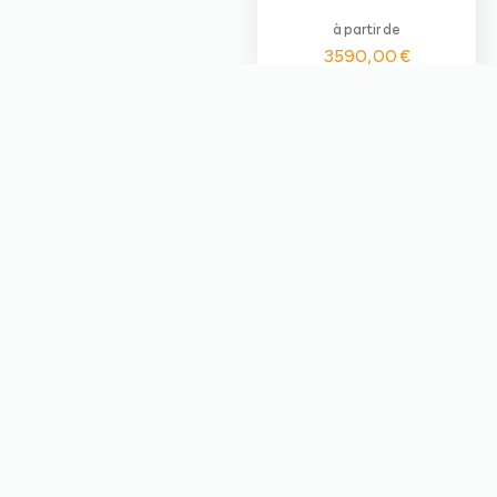
à partir de
3590,00
€
Ozone VIBE GT
Advance TAU DLS
– Positionnée exactement
Avec la TAU DLS, nous
entre la Buzz et la Rush
élargissons notre gamme
avec une aile haut de
– Allongement modéré de
gamme EN-C en deux
5.45, 55 caissons