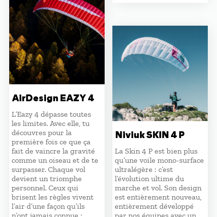
initial
actuel
était :
est :
5450,00 €.
4630,0
AirDesign EAZY 4
L’Eazy 4 dépasse toutes
les limites. Avec elle, tu
découvres pour la
Niviuk SKIN 4 P
première fois ce que ça
fait de vaincre la gravité
La Skin 4 P est bien plus
comme un oiseau et de te
qu’une voile mono-surface
surpasser. Chaque vol
ultralégère : c’est
devient un triomphe
l’évolution ultime du
personnel. Ceux qui
marche et vol. Son design
brisent les règles vivent
est entièrement nouveau,
l’air d’une façon qu’ils
entièrement développé
n’ont jamais connue :
par nos équipes avec un