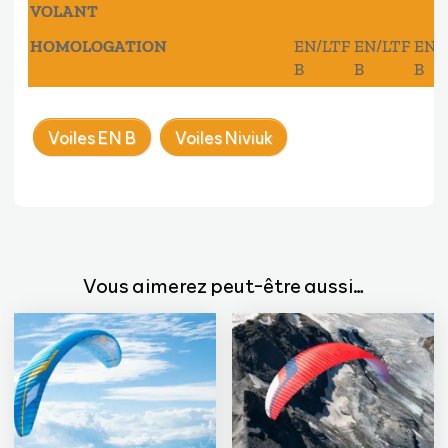
VOLANT
HOMOLOGATION
EN/LTF
EN/LTF
EN/
B
B
B
Voiles EN B
Voiles Niviuk
Vous aimerez peut-être aussi…