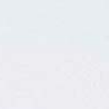
a
L
BAPTÊMES
L
STAGES
BONS CADEAUX
L
BOUTIQUE
L
BLOG
L
CONTACT
0
