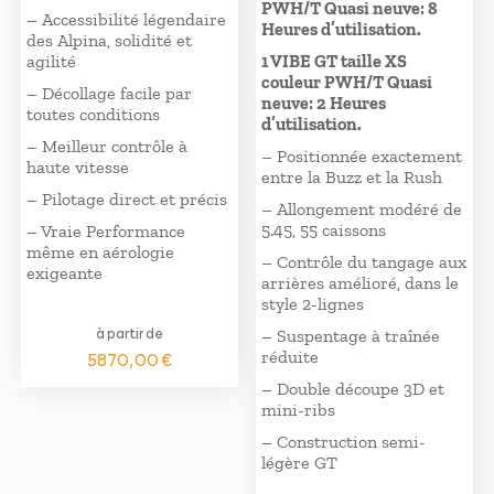
PWH/T Quasi neuve: 8
– Accessibilité légendaire
Heures d’utilisation.
des Alpina, solidité et
agilité
1 VIBE GT taille XS
couleur PWH/T Quasi
– Décollage facile par
neuve: 2 Heures
toutes conditions
d’utilisation.
– Meilleur contrôle à
– Positionnée exactement
haute vitesse
entre la Buzz et la Rush
– Pilotage direct et précis
– Allongement modéré de
5.45, 55 caissons
– Vraie Performance
même en aérologie
– Contrôle du tangage aux
exigeante
arrières amélioré, dans le
style 2-lignes
à partir de
– Suspentage à traînée
réduite
5870,00
€
– Double découpe 3D et
mini-ribs
– Construction semi-
légère GT