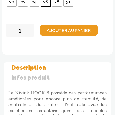
20
22
24
26
28
31
quantité
AJOUTER AU PANIER
de
Niviuk
HOOK
6
Description
Infos produit
La Niviuk HOOK 6 possède des performances
améliorées pour encore plus de stabilité, de
contrôle et de confort. Tout cela avec les
excellentes caractéristiques des modèles