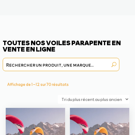
TOUTES NOS VOILES PARAPENTE EN
VENTE EN LIGNE
Trié
Affichage de 1–12 sur 70 résultats
du
plus
récent
au
plus
ancien