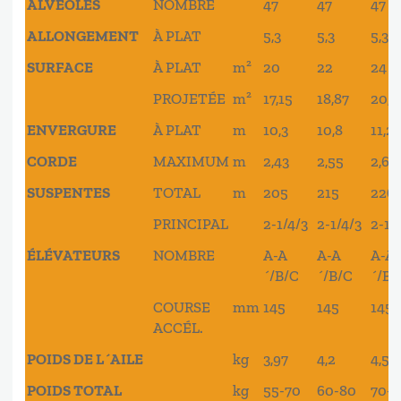
ALVÉOLES
NOMBRE
47
47
47
ALLONGEMENT
À PLAT
5,3
5,3
5,3
SURFACE
À PLAT
m²
20
22
24
PROJETÉE
m²
17,15
18,87
20,5
ENVERGURE
À PLAT
m
10,3
10,8
11,2
CORDE
MAXIMUM
m
2,43
2,55
2,66
SUSPENTES
TOTAL
m
205
215
226
PRINCIPAL
2-1/4/3
2-1/4/3
2-1/
ÉLÉVATEURS
NOMBRE
A-A
A-A
A-A
´/B/C
´/B/C
´/B/
COURSE
mm
145
145
145
ACCÉL.
POIDS DE L´AILE
kg
3,97
4,2
4,5
POIDS TOTAL
kg
55-70
60-80
70-