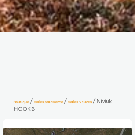
/
/
/ Niviuk
Boutique
Voiles parapente
Voiles Neuves
HOOK 6