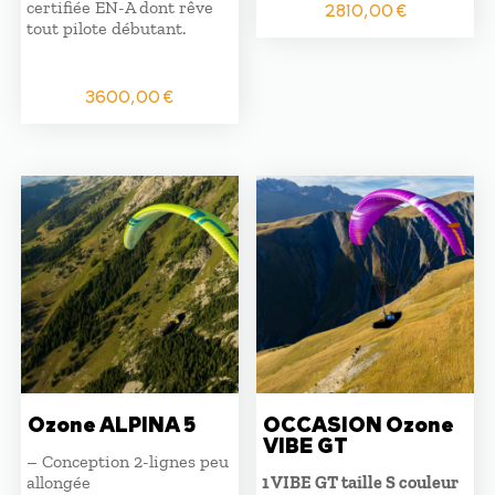
certifiée EN-A dont rêve
2810,00
€
tout pilote débutant.
3600,00
€
Ozone ALPINA 5
OCCASION Ozone
VIBE GT
– Conception 2-lignes peu
allongée
1 VIBE GT taille S couleur