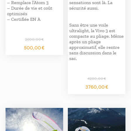
– Remplace l’Atom 3
sensations sont là. La
– Durée de vie et coût
sécurité aussi.
optimisés
– Certifiée EN A
Sans être une voile
ultralight, la Vivo 3 est
compacte au pliage. Même
2600,00
€
après un pliage
Le
Le
500,00
€
approximatif, elle rentre
prix
prix
sans discussion dans le
initial
actuel
sac.
était :
est :
2600,00 €.
500,00 €.
4280,00
€
Le
Le
3760,00
€
prix
prix
initial
actuel
était :
est :
4280,00 €.
3760,0