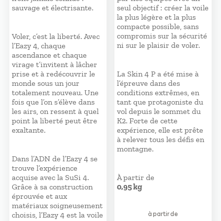
sauvage et électrisante.
seul objectif : créer la voile
la plus légère et la plus
compacte possible, sans
compromis sur la sécurité
Voler, c’est la liberté. Avec
ni sur le plaisir de voler.
l’Eazy 4, chaque
ascendance et chaque
virage t’invitent à lâcher
prise et à redécouvrir le
La Skin 4 P a été mise à
monde sous un jour
l’épreuve dans des
totalement nouveau. Une
conditions extrêmes, en
fois que l’on s’élève dans
tant que protagoniste du
les airs, on ressent à quel
vol depuis le sommet du
point la liberté peut être
K2. Forte de cette
exaltante.
expérience, elle est prête
à relever tous les défis en
montagne.
Dans l’ADN de l’Eazy 4 se
trouve l’expérience
acquise avec la SuSi 4.
À partir de
Grâce à sa construction
0,95 kg
éprouvée et aux
matériaux soigneusement
à partir de
choisis, l’Eazy 4 est la voile