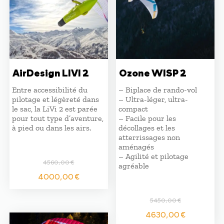
AirDesign LIVI 2
Ozone WISP 2
Entre accessibilité du
– Biplace de rando-vol
pilotage et légèreté dans
– Ultra-léger, ultra-
le sac, la LiVi 2 est parée
compact
pour tout type d’aventure,
– Facile pour les
à pied ou dans les airs.
décollages et les
atterrissages non
aménagés
– Agilité et pilotage
4560,00
€
agréable
Le
Le
4000,00
€
prix
prix
initial
actuel
5450,00
€
était :
est :
Le
Le
4630,00
€
4560,00 €.
4000,00 €.
prix
prix