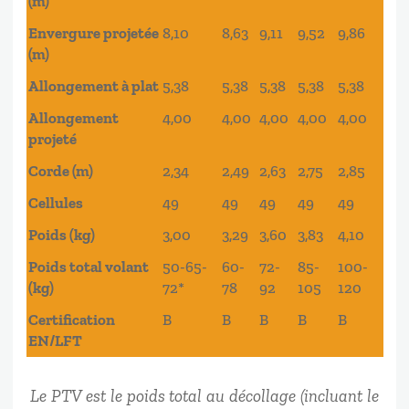
(m)
Envergure projetée
8,10
8,63
9,11
9,52
9,86
(m)
Allongement à plat
5,38
5,38
5,38
5,38
5,38
Allongement
4,00
4,00
4,00
4,00
4,00
projeté
Corde (m)
2,34
2,49
2,63
2,75
2,85
Cellules
49
49
49
49
49
Poids (kg)
3,00
3,29
3,60
3,83
4,10
Poids total volant
50-65-
60-
72-
85-
100-
(kg)
72*
78
92
105
120
Certification
B
B
B
B
B
EN/LFT
Le PTV est le poids total au décollage (incluant le