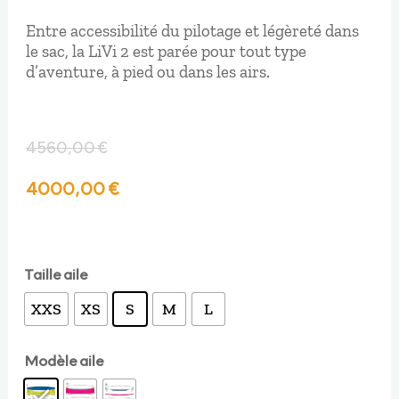
Entre accessibilité du pilotage et légèreté dans
le sac, la LiVi 2 est parée pour tout type
d’aventure, à pied ou dans les airs.
4560,00
€
Le
Le
4000,00
€
prix
prix
initial
actuel
Taille aile
XXS
XS
S
M
L
était :
est :
Modèle aile
4560,00 €.
4000,00 €.