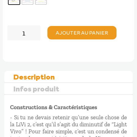
quantité
AJOUTER AU PANIER
de
AirDesign
LIVI
2
Description
Infos produit
Constructions & Caractéristiques
- Si tu ne devais retenir qu’une seule chose de
la LiVi 2, c’est qu’il s’agit du diminutif de “Light
Vivo” ! Pour faire simple, c’est un condensé de