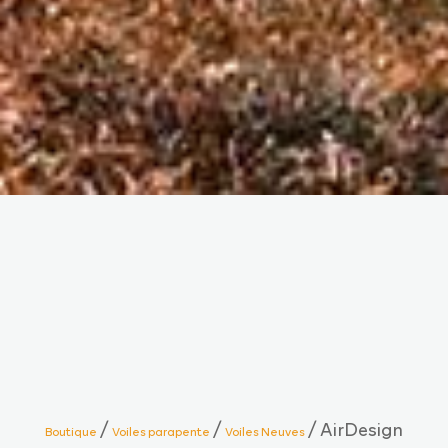
/
/
/ AirDesign
Boutique
Voiles parapente
Voiles Neuves