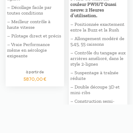
couleur PWH/T Quasi
– Décollage facile par
neuve: 2 Heures
toutes conditions
d’utilisation.
– Meilleur contrôle à
– Positionnée exactement
haute vitesse
entre la Buzz et la Rush
– Pilotage direct et précis
– Allongement modéré de
5.45, 55 caissons
– Vraie Performance
même en aérologie
– Contrôle du tangage aux
exigeante
arrières amélioré, dans le
style 2-lignes
à partir de
– Suspentage à traînée
réduite
5870,00
€
– Double découpe 3D et
mini-ribs
– Construction semi-
légère GT
à partir de
3590,00
€