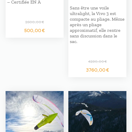
– Certifiée EN A
Sans être une voile
ultralight, la Vivo 3 est
compacte au pliage. Même
2600,00
€
après un pliage
Le
Le
500,00
€
approximatif, elle rentre
prix
prix
sans discussion dans le
initial
actuel
sac.
était :
est :
2600,00 €.
500,00 €.
4280,00
€
Le
Le
3760,00
€
prix
prix
initial
actuel
était :
est :
4280,00 €.
3760,0