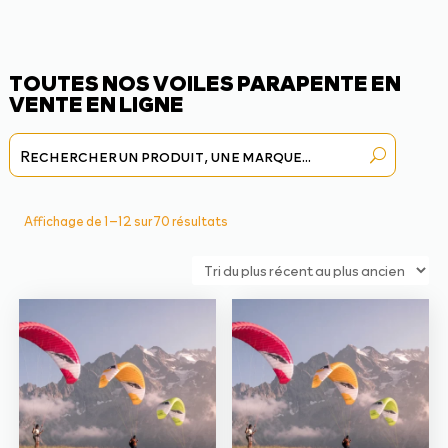
TOUTES NOS VOILES PARAPENTE EN
VENTE EN LIGNE
Trié
Affichage de 1–12 sur 70 résultats
du
plus
récent
au
plus
ancien