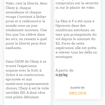
compromis sur la sécurité
Voler, c’est la liberté. Avec
ni sur le plaisir de voler.
l’Eazy 4, chaque
ascendance et chaque
virage t’invitent à lâcher
prise et à redécouvrir le
La Skin 4 P a été mise à
monde sous un jour
l’épreuve dans des
totalement nouveau. Une
conditions extrêmes, en
fois que l’on s’élève dans
tant que protagoniste du
les airs, on ressent à quel
vol depuis le sommet du
point la liberté peut être
K2. Forte de cette
exaltante.
expérience, elle est prête
à relever tous les défis en
montagne.
Dans l’ADN de l’Eazy 4 se
trouve l’expérience
acquise avec la SuSi 4.
À partir de
Grâce à sa construction
0,95 kg
éprouvée et aux
matériaux soigneusement
à partir de
choisis, l’Eazy 4 est la voile
certifiée EN-A dont rêve
2810,00
€
tout pilote débutant.