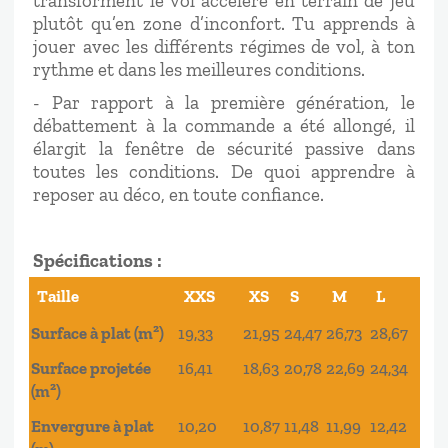
transforment le vol accéléré en terrain de jeu
plutôt qu’en zone d’inconfort. Tu apprends à
jouer avec les différents régimes de vol, à ton
rythme et dans les meilleures conditions.
- Par rapport à la première génération, le
débattement à la commande a été allongé, il
élargit la fenêtre de sécurité passive dans
toutes les conditions. De quoi apprendre à
reposer au déco, en toute confiance.
Spécifications :
Taille
XXS
XS
S
M
L
Surface à plat (m²)
19,33
21,95
24,47
26,73
28,67
Surface projetée
16,41
18,63
20,78
22,69
24,34
(m²)
Envergure à plat
10,20
10,87
11,48
11,99
12,42