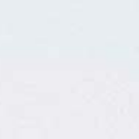
a
L
BAPTÊMES
L
STAGES
BONS CADEAUX
L
BOUTIQUE
L
BLOG
L
CONTACT
0
