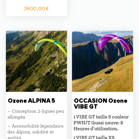
3600,00
€
Ozone ALPINA 5
OCCASION Ozone
VIBE GT
– Conception 2-lignes peu
allongée
1 VIBE GT taille S couleur
PWH/T Quasi neuve: 8
– Accessibilité légendaire
Heures d’utilisation.
des Alpina, solidité et
agilité
1 VIBE GT taille XS