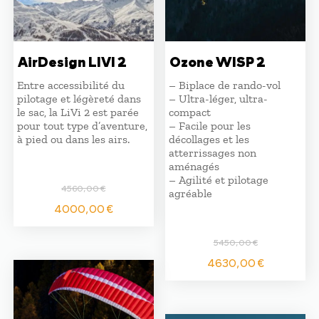
AirDesign LIVI 2
Ozone WISP 2
Entre accessibilité du
– Biplace de rando-vol
pilotage et légèreté dans
– Ultra-léger, ultra-
le sac, la LiVi 2 est parée
compact
pour tout type d’aventure,
– Facile pour les
à pied ou dans les airs.
décollages et les
atterrissages non
aménagés
– Agilité et pilotage
4560,00
€
agréable
Le
Le
4000,00
€
prix
prix
initial
actuel
5450,00
€
était :
est :
Le
Le
4630,00
€
4560,00 €.
4000,00 €.
prix
prix
initial
actuel
était :
est :