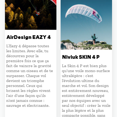
5450,00 €.
4630,0
AirDesign EAZY 4
L’Eazy 4 dépasse toutes
les limites. Avec elle, tu
découvres pour la
Niviuk SKIN 4 P
première fois ce que ça
fait de vaincre la gravité
La Skin 4 P est bien plus
comme un oiseau et de te
qu’une voile mono-surface
surpasser. Chaque vol
ultralégère : c’est
devient un triomphe
l’évolution ultime du
personnel. Ceux qui
marche et vol. Son design
brisent les règles vivent
est entièrement nouveau,
l’air d’une façon qu’ils
entièrement développé
n’ont jamais connue :
par nos équipes avec un
sauvage et électrisante.
seul objectif : créer la voile
la plus légère et la plus
compacte possible, sans