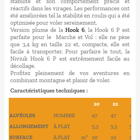
stabilité et son comportement précis et
réactifs dans les virages. Les performances ont
été améliorées tel la stabilité en roulis qui a été
optimisée pour voler sereinement.
Version plume de la
Hook 6
, la Hook 6 P est
parfaite pour le Marche et Vol : elle ne pèse
que 3,4 kg en taille 22 et, compacte, elle est
facile à transporter. Pour parfaire le tout, la
Niviuk Hook 6 P est extrêmement facile au
décollage.
Profitez pleinement de vos aventures en
combinant montagne et plaisir de voler.
Caractéristiques techniques :
20
22
24
20
22
24
ALVÉOLES
NOMBRE
47
47
47
ALLONGEMENT
À PLAT
5,3
5,3
5,3
SURFACE
À PLAT
m²
20
22
24