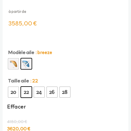
à partir de
3585,00
€
Modèle aile
: breeze
Taille aile
: 22
20
22
24
26
28
Effacer
4180,00
€
Le
Le
3620,00
€