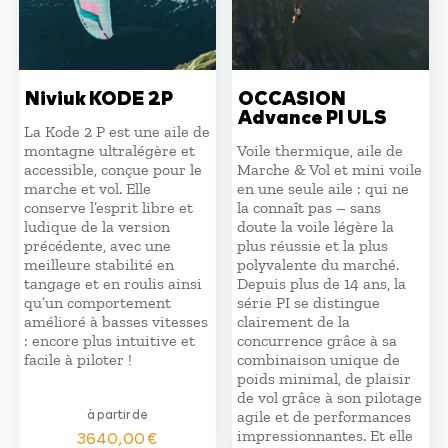
Niviuk KODE 2P
OCCASION
Advance PI ULS
La Kode 2 P est une aile de
montagne ultralégère et
Voile thermique, aile de
accessible, conçue pour le
Marche & Vol et mini voile
marche et vol. Elle
en une seule aile : qui ne
conserve l’esprit libre et
la connaît pas – sans
ludique de la version
doute la voile légère la
précédente, avec une
plus réussie et la plus
meilleure stabilité en
polyvalente du marché.
tangage et en roulis ainsi
Depuis plus de 14 ans, la
qu’un comportement
série PI se distingue
amélioré à basses vitesses
clairement de la
: encore plus intuitive et
concurrence grâce à sa
facile à piloter !
combinaison unique de
poids minimal, de plaisir
de vol grâce à son pilotage
à partir de
agile et de performances
impressionnantes. Et elle
3640,00
€