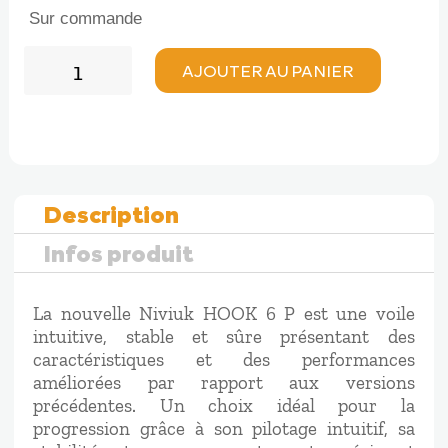
prix
prix
Sur commande
initial
actuel
quantité
était :
est :
AJOUTER AU PANIER
de
4180,00 €.
3620,00 €.
Niviuk
HOOK
6
P
Description
Infos produit
La nouvelle Niviuk HOOK 6 P est une voile
intuitive, stable et sûre présentant des
caractéristiques et des performances
améliorées par rapport aux versions
précédentes. Un choix idéal pour la
progression grâce à son pilotage intuitif, sa