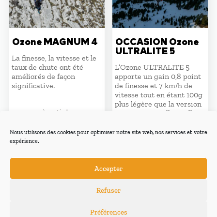
Ozone MAGNUM 4
OCCASION Ozone
ULTRALITE 5
La finesse, la vitesse et le
taux de chute ont été
L’Ozone ULTRALITE 5
améliorés de façon
apporte un gain 0,8 point
significative.
de finesse et 7 km/h de
vitesse tout en étant 100g
plus légère que la version
à partir de
4. Avec 2 nouvelles tailles :
13m² à 25m².
4180,00
€
Nous utilisons des cookies pour optimiser notre site web, nos services et votre
– Taille 17, 23 : Toutes en
expérience.
super état ; Quasi neuves.
Accepter
2450,00
€
Refuser
Préférences