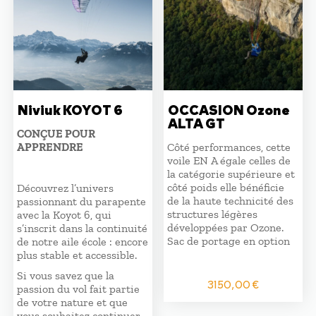
Niviuk KOYOT 6
OCCASION Ozone
ALTA GT
CONÇUE POUR
APPRENDRE
Côté performances, cette
voile EN A égale celles de
la catégorie supérieure et
côté poids elle bénéficie
Découvrez l’univers
de la haute technicité des
passionnant du parapente
structures légères
avec la Koyot 6, qui
développées par Ozone.
s’inscrit dans la continuité
Sac de portage en option
de notre aile école : encore
plus stable et accessible.
Si vous savez que la
3150,00
€
passion du vol fait partie
de votre nature et que
vous souhaitez continuer