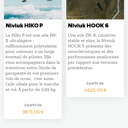
Niviuk HIKO P
Niviuk HOOK 6
La Hiko P est une aile EN-
Une aile EN-B, intuitive,
B ultralégère :
stable et sûre, la Niviuk
suffisamment polyvalente
HOOK 6 présente des
pour convenir à un large
caractéristiques et des
éventail de pilotes. Elle
performances améliorées
vous accompagnera dans la
par rapport aux versions
transition entre l’école de
précédentes.
parapente et vos premiers
vols de cross, c’est aussi
à partir de
l’aile idéale pour le marche
et vol. À partir de 2,99 kg.
3425,00
€
à partir de
3875,00
€