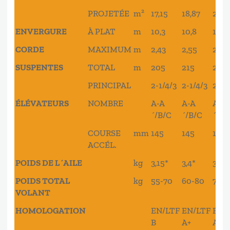
PROJETÉE
m²
17,15
18,87
20,5
ENVERGURE
À PLAT
m
10,3
10,8
11,2
CORDE
MAXIMUM
m
2,43
2,55
2,66
SUSPENTES
TOTAL
m
205
215
226
PRINCIPAL
2-1/4/3
2-1/4/3
2-1/
ÉLÉVATEURS
NOMBRE
A-A
A-A
A-A
´/B/C
´/B/C
´/B/
COURSE
mm
145
145
145
ACCÉL.
POIDS DE L´AILE
kg
3,15*
3,4*
3,68
POIDS TOTAL
kg
55-70
60-80
70-
VOLANT
HOMOLOGATION
EN/LTF
EN/LTF
EN/
B
A+
A+