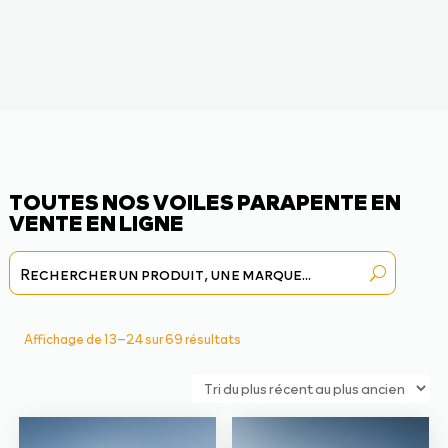
TOUTES NOS VOILES PARAPENTE EN
VENTE EN LIGNE
Trié
Affichage de 13–24 sur 69 résultats
du
plus
récent
au
plus
ancien