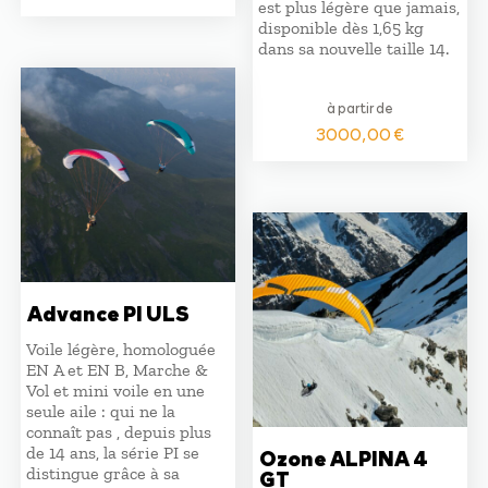
est plus légère que jamais,
disponible dès 1,65 kg
dans sa nouvelle taille 14.
à partir de
3000,00
€
Advance PI ULS
Voile légère, homologuée
EN A et EN B, Marche &
Vol et mini voile en une
seule aile : qui ne la
connaît pas , depuis plus
de 14 ans, la série PI se
Ozone ALPINA 4
distingue grâce à sa
GT