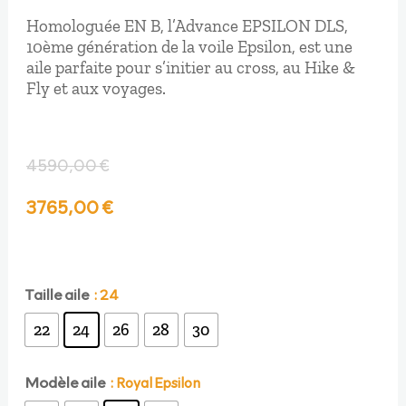
Homologuée EN B, l’Advance EPSILON DLS,
10ème génération de la voile Epsilon, est une
aile parfaite pour s’initier au cross, au Hike &
Fly et aux voyages.
4590,00
€
Le
Le
3765,00
€
prix
prix
initial
actuel
Taille aile
: 24
22
24
26
28
30
était :
est :
Modèle aile
: Royal Epsilon
4590,00 €.
3765,00 €.