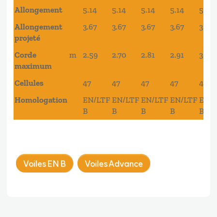
Allongement
5.14
5.14
5.14
5.14
5.14
Allongement
3.67
3.67
3.67
3.67
3.67
projeté
Corde
m
2.59
2.70
2.81
2.91
3.01
maximum
Cellules
47
47
47
47
47
Homologation
EN/LTF
EN/LTF
EN/LTF
EN/LTF
EN/
B
B
B
B
B
Voiles EN B
Voiles Advance