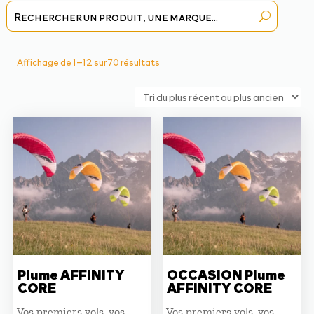
Trié
Affichage de 1–12 sur 70 résultats
du
plus
récent
au
plus
ancien
Plume AFFINITY
OCCASION Plume
CORE
AFFINITY CORE
Vos premiers vols, vos
Vos premiers vols, vos