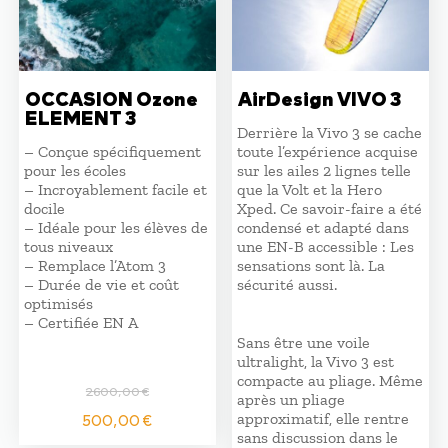
OCCASION Ozone
AirDesign VIVO 3
ELEMENT 3
Derrière la Vivo 3 se cache
– Conçue spécifiquement
toute l’expérience acquise
pour les écoles
sur les ailes 2 lignes telle
– Incroyablement facile et
que la Volt et la Hero
docile
Xped. Ce savoir-faire a été
– Idéale pour les élèves de
condensé et adapté dans
tous niveaux
une EN-B accessible : Les
– Remplace l’Atom 3
sensations sont là. La
– Durée de vie et coût
sécurité aussi.
optimisés
– Certifiée EN A
Sans être une voile
ultralight, la Vivo 3 est
compacte au pliage. Même
2600,00
€
après un pliage
Le
Le
500,00
€
approximatif, elle rentre
prix
prix
sans discussion dans le