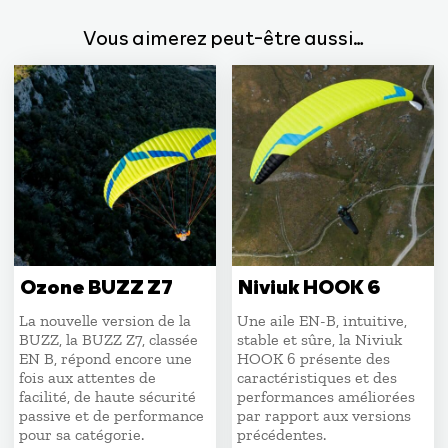
Vous aimerez peut-être aussi…
Ozone BUZZ Z7
Niviuk HOOK 6
La nouvelle version de la
Une aile EN-B, intuitive,
BUZZ, la BUZZ Z7, classée
stable et sûre, la Niviuk
EN B, répond encore une
HOOK 6 présente des
fois aux attentes de
caractéristiques et des
facilité, de haute sécurité
performances améliorées
passive et de performance
par rapport aux versions
pour sa catégorie.
précédentes.