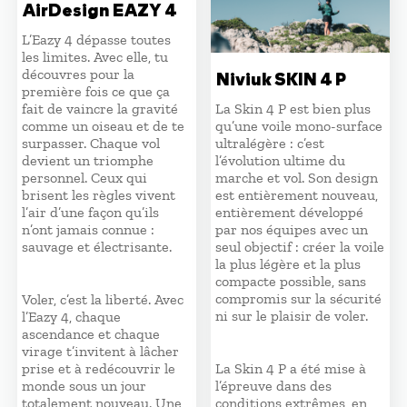
AirDesign EAZY 4
L’Eazy 4 dépasse toutes
les limites. Avec elle, tu
découvres pour la
Niviuk SKIN 4 P
première fois ce que ça
fait de vaincre la gravité
La Skin 4 P est bien plus
comme un oiseau et de te
qu’une voile mono-surface
surpasser. Chaque vol
ultralégère : c’est
devient un triomphe
l’évolution ultime du
personnel. Ceux qui
marche et vol. Son design
brisent les règles vivent
est entièrement nouveau,
l’air d’une façon qu’ils
entièrement développé
n’ont jamais connue :
par nos équipes avec un
sauvage et électrisante.
seul objectif : créer la voile
la plus légère et la plus
compacte possible, sans
compromis sur la sécurité
Voler, c’est la liberté. Avec
ni sur le plaisir de voler.
l’Eazy 4, chaque
ascendance et chaque
virage t’invitent à lâcher
prise et à redécouvrir le
La Skin 4 P a été mise à
monde sous un jour
l’épreuve dans des
totalement nouveau. Une
conditions extrêmes, en