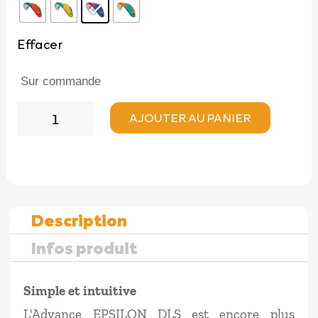
Effacer
Sur commande
quantité
AJOUTER AU PANIER
de
Advance
EPSILON
10
DLS
Description
Infos produit
Simple et intuitive
L'Advance EPSILON DLS est encore plus