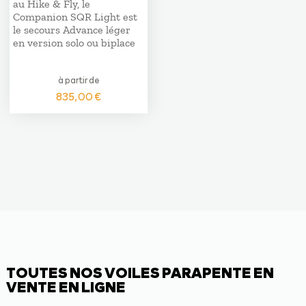
au Hike & Fly, le
Companion SQR Light est
le secours Advance léger
en version solo ou biplace
à partir de
835,00
€
TOUTES NOS VOILES PARAPENTE EN
VENTE EN LIGNE