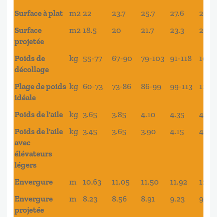
EPSILON
22
24
26
28
30
Surface à plat
m2
22
23.7
25.7
27.6
29.6
DLS
Surface
m2
18.5
20
21.7
23.3
24.9
projetée
Poids de
kg
55-77
67-90
79-103
91-118
105-
décollage
Plage de poids
kg
60-73
73-86
86-99
99-113
113-
idéale
Poids de l'aile
kg
3.65
3.85
4.10
4.35
4.60
Poids de l'aile
kg
3.45
3.65
3.90
4.15
4.40
avec
élévateurs
légers
Envergure
m
10.63
11.05
11.50
11.92
12.3
Envergure
m
8.23
8.56
8.91
9.23
9.56
projetée