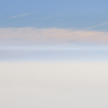
0



UE
BLOG
CONTACT
OCCASIONS
VÊTEMENTS
SACS & RANGEMENT