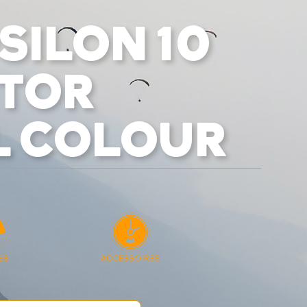
SILON 10
OTOR
L COLOUR