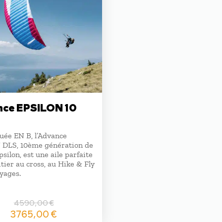
ce EPSILON 10
ée EN B, l’Advance
DLS, 10ème génération de
Epsilon, est une aile parfaite
itier au cross, au Hike & Fly
yages.
4590,00
€
Le
Le
3765,00
€