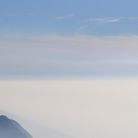
BAPTÊMES
STAGES
BONS CADEAUX
BOUTIQ
UES
RADIOS
ALTI VARIO GPS
ACCESSOIRES