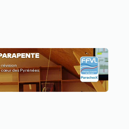
 PARAPENTE
 révision
au cœur des Pyrénées.