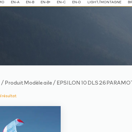
MO
EN-A
EN-B
EN-B+
EN-C
EN-D
LIGHT/MONTAGNE
BI
/ Produit Modèle aile / EPSILON 10 DLS 26 PAR
e
ul résultat