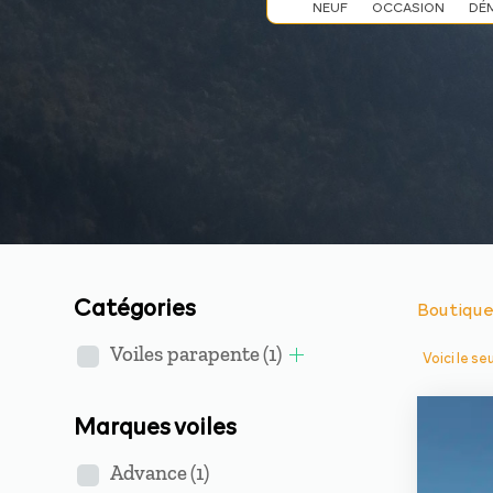
NEUF
OCCASION
DÉ
Catégories
Boutiqu
Voiles parapente
(1)
Voici le se
Marques voiles
Advance
(1)