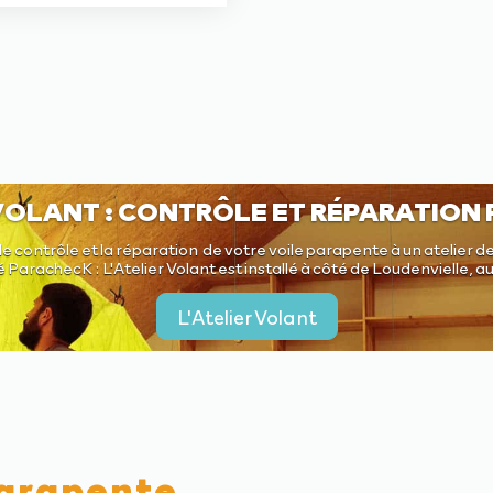
prix
prix
initial
actuel
était :
est :
4590,00 €.
3765,00 €.
 VOLANT : CONTRÔLE ET RÉPARATION
le contrôle et la réparation de votre voile parapente à un atelier de
é ParachecK : L'Atelier Volant est installé à côté de Loudenvielle, 
L'Atelier Volant
parapente