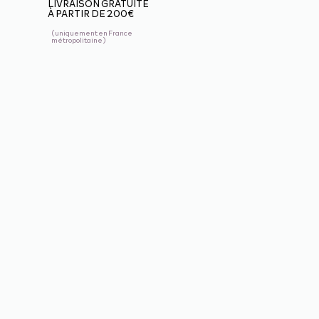
LIVRAISON GRATUITE
À PARTIR DE 200€
(uniquement en France
métropolitaine)
BOUTIQUE
3
VOILES
3
SELLETTES
PARACHUTES DE
3
SECOURS
CASQUES
ALTI VARIO GPS
3
ACCESSOIRES