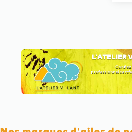
L'ATELIER
Confiez 
professionnel certfi
Nos marques d'ailes de 