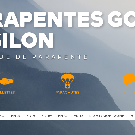
RAPENTES G
SILON
UE DE PARAPENTE
MO
EN-A
EN-B
EN-B+
EN-C
EN-D
LIGHT/MONTAGNE
BI