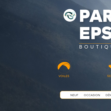
PA
EP
BOUTIQ
NEUF
OCCASION
DÉ