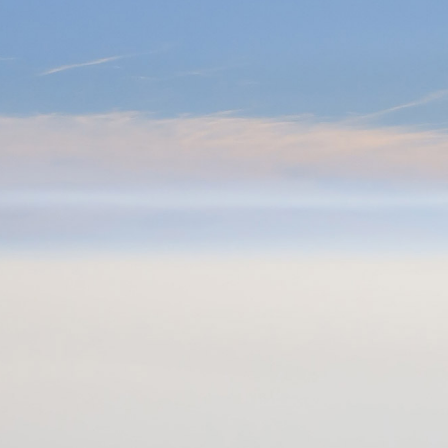
0



UE
BLOG
CONTACT
OCCASIONS
VÊTEMENTS
SACS & RANGEMENT