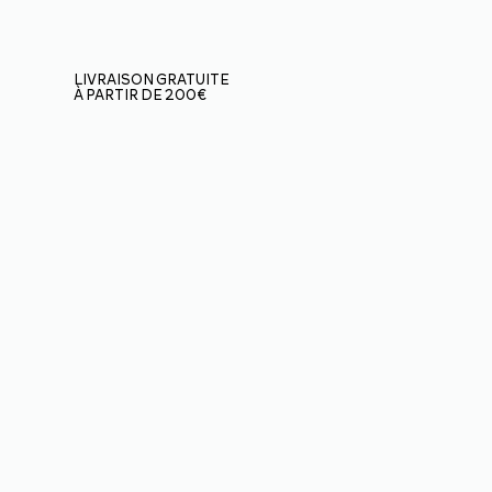
LIVRAISON GRATUITE
À PARTIR DE 200€
(uniquement en France
métropolitaine)
BOUTIQUE
3
VOILES
3
SELLETTES
PARACHUTES DE
3
SECOURS
CASQUES