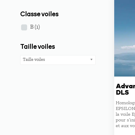
Classe voiles
B
(1)
Taille voiles
Taille voiles
Advan
DLS
Homologu
EPSILON 
la voile 
pour s’in
et aux vo