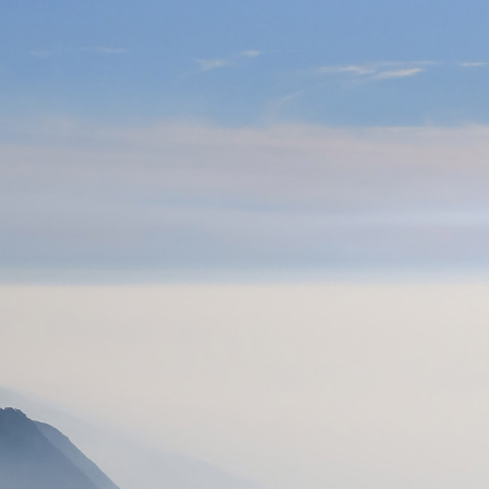
BAPTÊMES
STAGES
BONS CADEAUX
BOUTIQ
UES
RADIOS
ALTI VARIO GPS
ACCESSOIRES