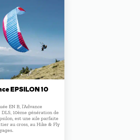
ce EPSILON 10
ée EN B, l’Advance
DLS, 10ème génération de
Epsilon, est une aile parfaite
itier au cross, au Hike & Fly
yages.