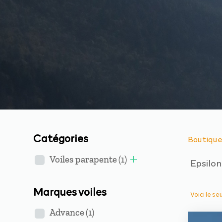
Catégories
Boutiqu
Voiles parapente
(1)
Epsilo
Marques voiles
Voici le se
Advance
(1)