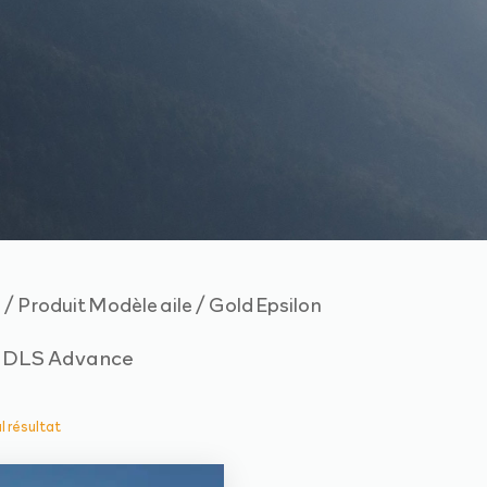
/ Produit Modèle aile / Gold Epsilon
e
n DLS Advance
ul résultat