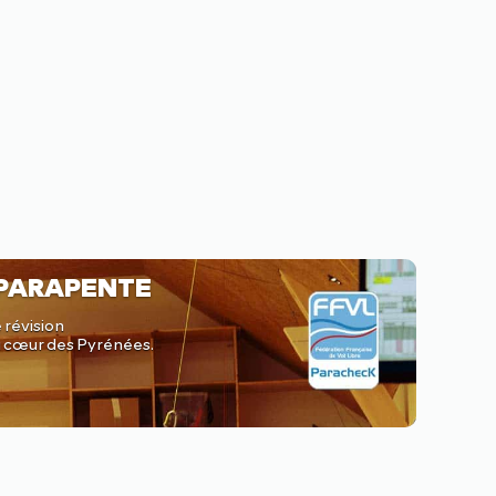
 PARAPENTE
 révision
au cœur des Pyrénées.