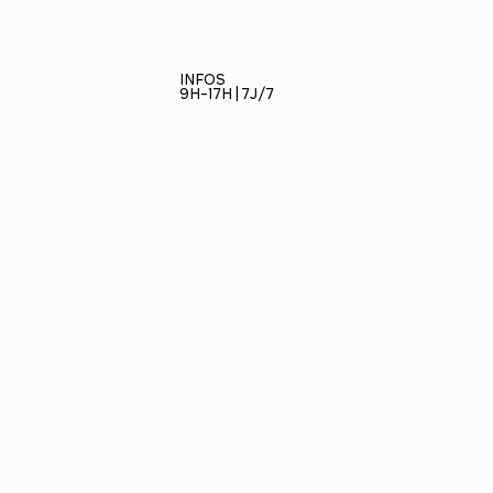
INFOS
9H-17H | 7J/7
Restez informé
ÉCOLE
BAPTÊMES
Inscrivez-vous à notre
3
PARAPENTE
newletter et soyez au
STAGES
courant des nouveautés
3
PARAPENTE
de Virevolte : nouveaux
stages, promo,
matériel...