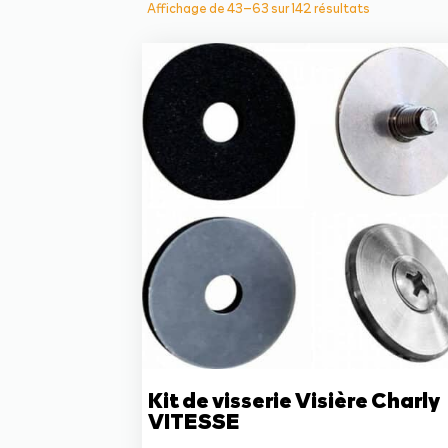
Trié
Affichage de 43–63 sur 142 résultats
du
plus
récent
au
plus
ancien
Kit de visserie Visière Charly
VITESSE