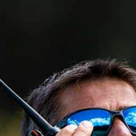
0



UE
BLOG
CONTACT
OCCASIONS
VÊTEMENTS
SACS & RANGEMENT