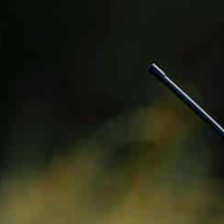
BAPTÊMES
STAGES
BONS CADEAUX
BOUTIQ
UES
RADIOS
ALTI VARIO GPS
ACCESSOIRES