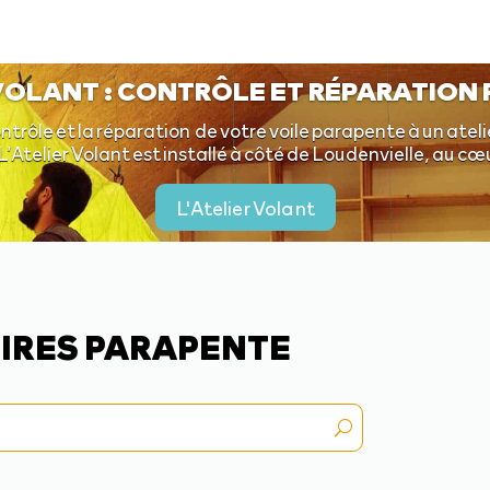
 VOLANT : CONTRÔLE ET RÉPARATION
ntrôle et la réparation de votre voile parapente à un ateli
L’Atelier Volant est installé à côté de Loudenvielle, au c
L'Atelier Volant
IRES PARAPENTE