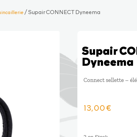
/ Supair CONNECT Dyneema
incaillerie
Supair C
Dyneema
Connect sellette – él
13,00
€