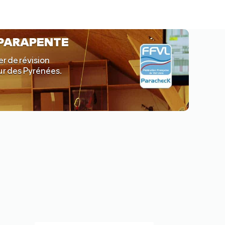
 PARAPENTE
er de révision
œur des Pyrénées.