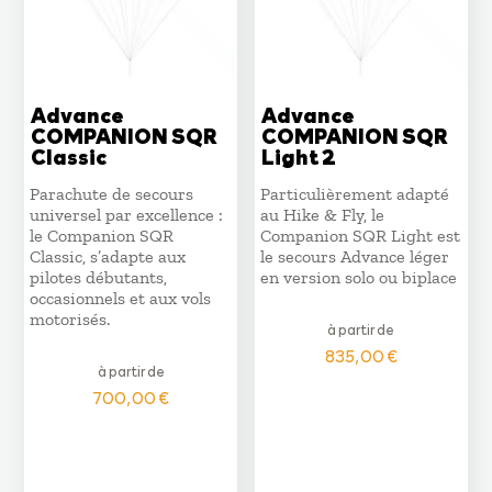
Advance
Advance
COMPANION SQR
COMPANION SQR
Classic
Light 2
Parachute de secours
Particulièrement adapté
universel par excellence :
au Hike & Fly, le
le Companion SQR
Companion SQR Light est
Classic, s’adapte aux
le secours Advance léger
pilotes débutants,
en version solo ou biplace
occasionnels et aux vols
motorisés.
à partir de
835,00
€
à partir de
700,00
€