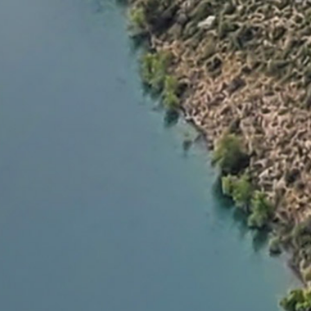
a
L
BAPTÊMES
L
STAGES
BONS CADEAUX
L
BOUTIQUE
L
BLOG
L
CONTACT
0
