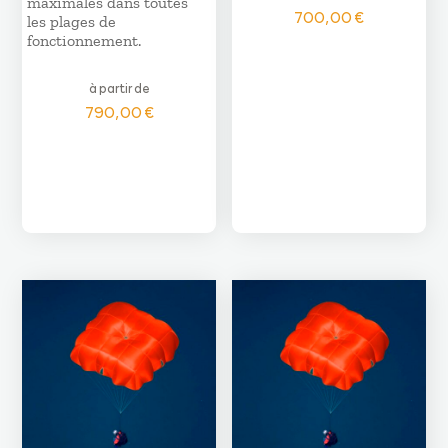
maximales dans toutes
700,00
€
les plages de
fonctionnement.
à partir de
790,00
€