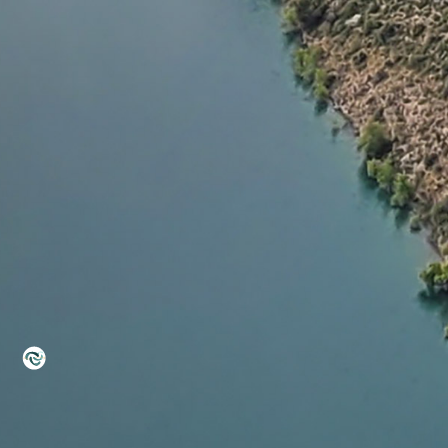
a
L
BAPTÊMES
L
STAGES
BONS CADEAUX
L
BOUTIQUE
L
BLOG
L
CONTACT
0
