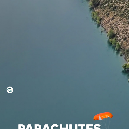
a
L
BAPTÊMES
L
STAGES
BONS CADEAUX
L
BOUTIQUE
L
BLOG
L
CONTACT
0

PARACHUTES