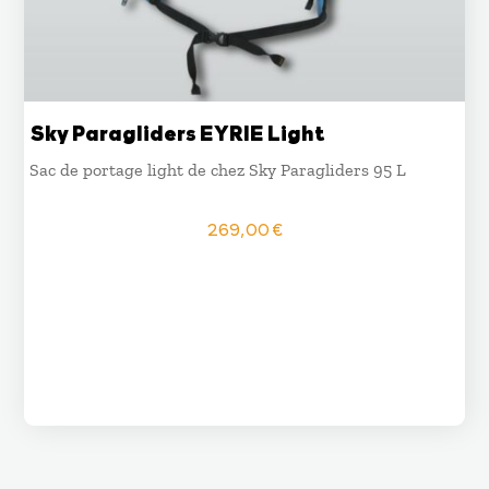
Sky Paragliders EYRIE Light
Sac de portage light de chez Sky Paragliders 95 L
269,00
€