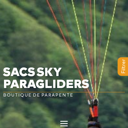
a
L
BAPTÊMES
L
STAGES
BONS CADEAUX
Filtrer
SACS SKY
L
BOUTIQUE
PARAGLIDERS
L
BLOG
BOUTIQUE DE PARAPENTE
L
CONTACT
0
