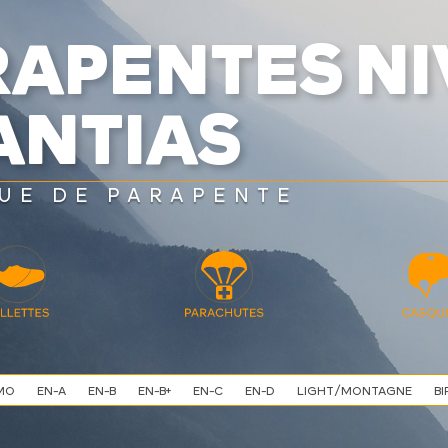
RAPENTES NI
ANTIAS
UE DE PARAPENTE
MO
EN-A
EN-B
EN-B+
EN-C
EN-D
LIGHT/MONTAGNE
BI