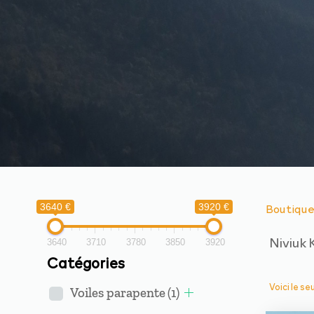
Boutiqu
3640 €
3920 €
Niviuk
3640
3710
3780
3850
3920
Catégories
Voici le se
Voiles parapente
(1)