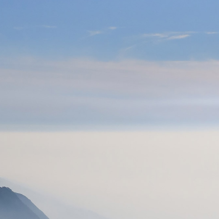
BAPTÊMES
STAGES
BONS CADEAUX
BOUTIQ
UES
RADIOS
ALTI VARIO GPS
ACCESSOIRES