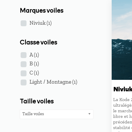
Marques voiles
Niviuk
(1)
Classe voiles
A
(1)
B
(1)
C
(1)
Light / Montagne
(1)
Niviu
La Kode 
Taille voiles
ultralégè
le marche
Taille voiles
libre et 
précéden
stabilité