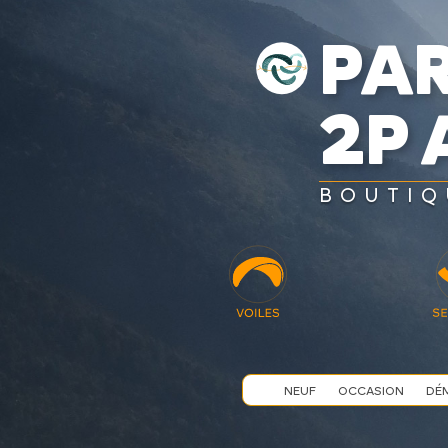
PA
2P 
BOUTIQ
NEUF
OCCASION
DÉ