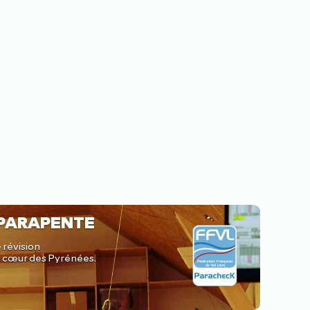
 PARAPENTE
 révision
au cœur des Pyrénées.