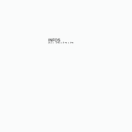
INFOS
9H-17H | 7J/7
Restez informé
ÉCOLE
BAPTÊMES
Inscrivez-vous à notre
3
PARAPENTE
newletter et soyez au