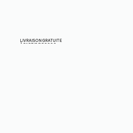
LIVRAISON GRATUITE
À PARTIR DE 200€
(uniquement en France
métropolitaine)
BOUTIQUE
3
VOILES