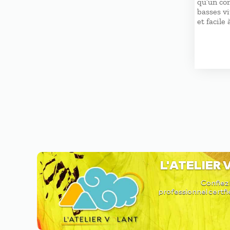
qu’un co
basses vi
et facile 
L'ATELIER
Confiez 
professionnel certfi