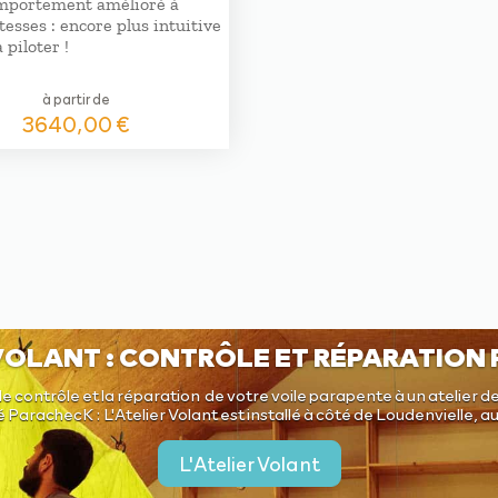
mportement amélioré à
tesses : encore plus intuitive
à piloter !
à partir de
3640,00
€
 VOLANT : CONTRÔLE ET RÉPARATION
le contrôle et la réparation de votre voile parapente à un atelier de
é ParachecK : L'Atelier Volant est installé à côté de Loudenvielle, 
L'Atelier Volant