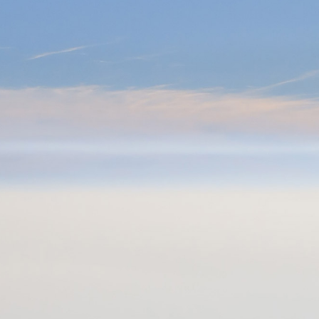
0



UE
BLOG
CONTACT
OCCASIONS
VÊTEMENTS
SACS & RANGEMENT