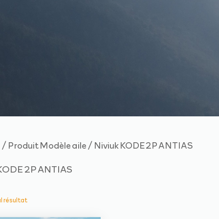
/ Produit Modèle aile / Niviuk KODE 2P ANTIAS
e
 KODE 2P ANTIAS
ul résultat