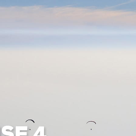
0



UE
BLOG
CONTACT
OCCASIONS
VÊTEMENTS
SACS & RANGEMENT
SE 4