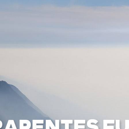
BAPTÊMES
STAGES
BONS CADEAUX
BOUTIQ
UES
RADIOS
ALTI VARIO GPS
ACCESSOIRES
RAPENTES FU