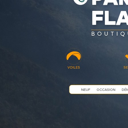
FL
BOUTIQ
NEUF
OCCASION
DÉ