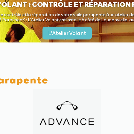
 VOLANT : CONTRÔLE ET RÉPARATION
le contrôle et la réparation de votre voile parapente à un atelier de
é ParachecK : L'Atelier Volant est installé à côté de Loudenvielle, 
L'Atelier Volant
parapente