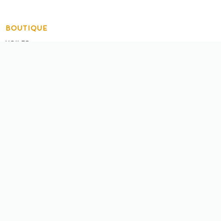
BOUTIQUE
3
VOILES
3
SELLETTES
PARACHUTES DE
3
SECOURS
CASQUES
ALTI VARIO GPS
3
ACCESSOIRES
RADIOS
3
OCCASION
ACCUEIL BOUTIQUE