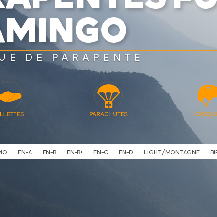
AMINGO
UE DE PARAPENTE
MO
EN-A
EN-B
EN-B+
EN-C
EN-D
LIGHT/MONTAGNE
BI