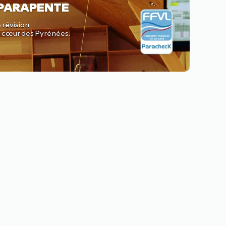
 PARAPENTE
 révision
au cœur des Pyrénées.