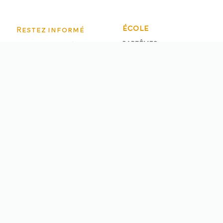
Restez informé
ÉCOLE
BAPTÊMES
Inscrivez-vous à notre
3
PARAPENTE
newletter et soyez au
STAGES
courant des nouveautés
3
PARAPENTE
de Virevolte : nouveaux
stages, promo,
matériel...
PLANNING DES
STAGES
BONS CADEAUX
S'INSCRIRE
Conditions Générales de Vente
Formulaire rétractation
Mentions légales