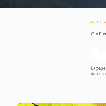
Boutiqu
Gin Fu
A
La page
dessus p