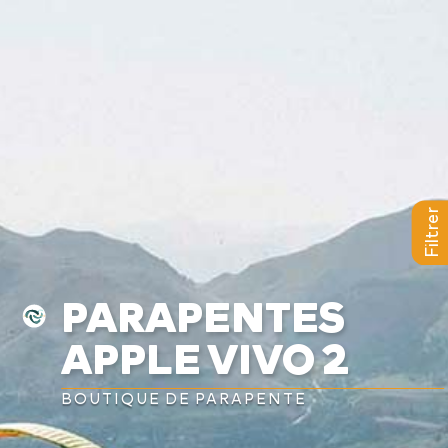
a
L
BAPTÊMES
L
STAGES
BONS CADEAUX
Filtrer
L
BOUTIQUE
PARAPENTES
L
BLOG
APPLE VIVO 2
L
CONTACT
BOUTIQUE DE PARAPENTE
0
