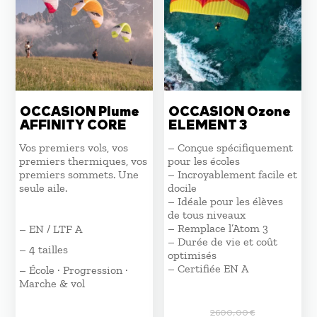
ancien
OCCASION Plume
OCCASION Ozone
AFFINITY CORE
ELEMENT 3
Vos premiers vols, vos
– Conçue spécifiquement
premiers thermiques, vos
pour les écoles
premiers sommets. Une
– Incroyablement facile et
seule aile.
docile
– Idéale pour les élèves
de tous niveaux
– Remplace l’Atom 3
– EN / LTF A
– Durée de vie et coût
– 4 tailles
optimisés
– Certifiée EN A
– École · Progression ·
Marche & vol
2600,00
€