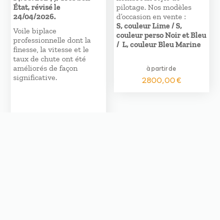
État, révisé le
pilotage. Nos modèles
24/04/2026.
d’occasion en vente :
S, couleur Lime / S,
Voile biplace
couleur perso Noir et Bleu
professionnelle dont la
/ L, couleur Bleu Marine
finesse, la vitesse et le
taux de chute ont été
améliorés de façon
à partir de
significative.
2800,00
€
5100,00
€
Le
Le
2200,00
€
prix
prix
initial
actuel
était :
est :
5100,00 €.
2200,00 €.