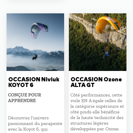
OCCASION Niviuk
OCCASION Ozone
KOYOT 6
ALTA GT
CONÇUE POUR
Côté performances, cette
APPRENDRE
voile EN A égale celles de
la catégorie supérieure et
côté poids elle bénéficie
de la haute technicité des
Découvrez l’univers
structures légères
passionnant du parapente
développées par Ozone.
avec la Koyot 6, qui