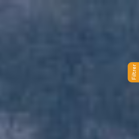
a
L
BAPTÊMES
L
STAGES
BONS CADEAUX
Filtrer
L
BOUTIQUE
L
BLOG
L
CONTACT
0
