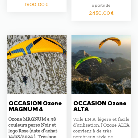
1900,00
€
à partir de
2450,00
€
OCCASION Ozone
OCCASION Ozone
MAGNUM 4
ALTA
Ozone MAGNUM 4 38
Voile EN A, légère et facile
couleurs perso Noir et
d’utilisation, l’Ozone ALTA
logo Rose (date d’achat
convient à de très
14/08/2024 ), Très bon
nombreux style de