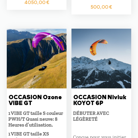
4050,00
€
Le
Le
500,00
€
prix
prix
initial
actuel
était :
est :
2600,00 €.
500,00
OCCASION Ozone
OCCASION Niviuk
VIBE GT
KOYOT 6P
1 VIBE GT taille S couleur
DÉBUTER AVEC
PWH/T Quasi neuve: 8
LÉGÈRETÉ
Heures d’utilisation.
1 VIBE GT taille XS
Conçue pour vous initier