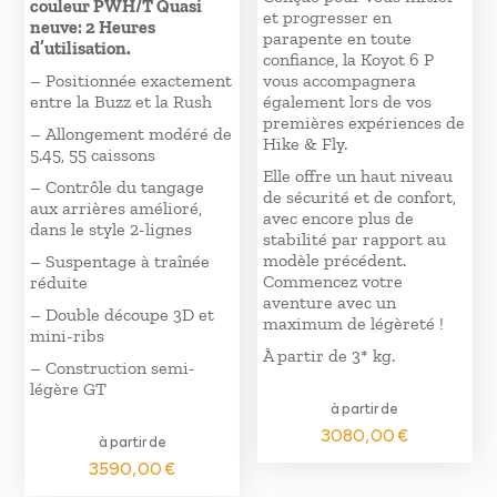
couleur PWH/T Quasi
et progresser en
neuve: 2 Heures
parapente en toute
d’utilisation.
confiance, la Koyot 6 P
– Positionnée exactement
vous accompagnera
entre la Buzz et la Rush
également lors de vos
premières expériences de
– Allongement modéré de
Hike & Fly.
5.45, 55 caissons
Elle offre un haut niveau
– Contrôle du tangage
de sécurité et de confort,
aux arrières amélioré,
avec encore plus de
dans le style 2-lignes
stabilité par rapport au
modèle précédent.
– Suspentage à traînée
Commencez votre
réduite
aventure avec un
– Double découpe 3D et
maximum de légèreté !
mini-ribs
À partir de 3* kg.
– Construction semi-
légère GT
à partir de
3080,00
€
à partir de
3590,00
€