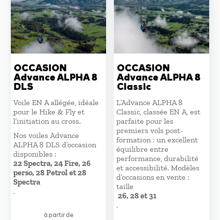
OCCASION
OCCASION
Advance ALPHA 8
Advance ALPHA 8
DLS
Classic
Voile EN A allégée, idéale
L’Advance ALPHA 8
pour le Hike & Fly et
Classic, classée EN A, est
l’initiation au cross.
parfaite pour les
premiers vols post-
Nos voiles Advance
formation : un excellent
ALPHA 8 DLS d’occasion
équilibre entre
disponibles :
performance, durabilité
22 Spectra, 24 Fire, 26
et accessibilité. Modèles
perso, 28 Petrol et 28
d’occasions en vente :
Spectra
taille
.
26, 28 et 31
.
à partir de