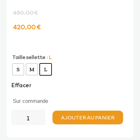
480,00
€
Le
Le
420,00
€
prix
prix
initial
actuel
Taille sellette
: L
S
M
L
était :
est :
Effacer
480,00 €.
420,00 €.
Sur commande
quantité
AJOUTER AU PANIER
de
Dudek
SIT