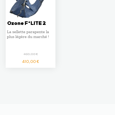
Ozone F*LITE 2
La sellette parapente la
plus légère du marché !
460,00
€
Le
Le
410,00
€
prix
prix
initial
actuel
était :
est :
460,00 €.
410,00 €.