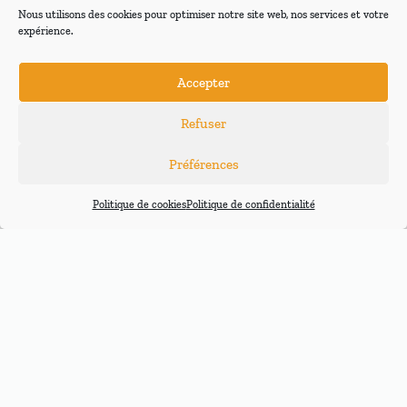
Nous utilisons des cookies pour optimiser notre site web, nos services et votre
expérience.
Accepter
SELLETTES LIGHT
SELLETTES
SELLETTES
BIPLACE
D'OCCASION
Refuser
Préférences
Politique de cookies
Politique de confidentialité
Nos marques de sellettes
de parapente