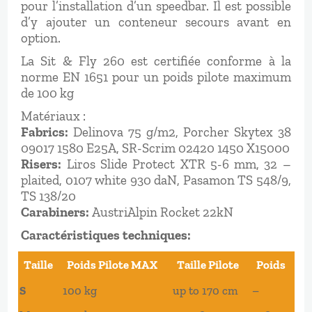
pour l’installation d’un speedbar. Il est possible
d’y ajouter un conteneur secours avant en
option.
La Sit & Fly 260 est certifiée conforme à la
norme EN 1651 pour un poids pilote maximum
de 100 kg
Matériaux :
Fabrics:
Delinova 75 g/m2, Porcher Skytex 38
09017 1580 E25A, SR-Scrim 02420 1450 X15000
Risers:
Liros Slide Protect XTR 5-6 mm, 32 –
plaited, 0107 white 930 daN, Pasamon TS 548/9,
TS 138/20
Carabiners:
AustriAlpin Rocket 22kN
Caractéristiques techniques:
Taille
Poids Pilote MAX
Taille Pilote
Poids
S
100 kg
up to 170 cm
–