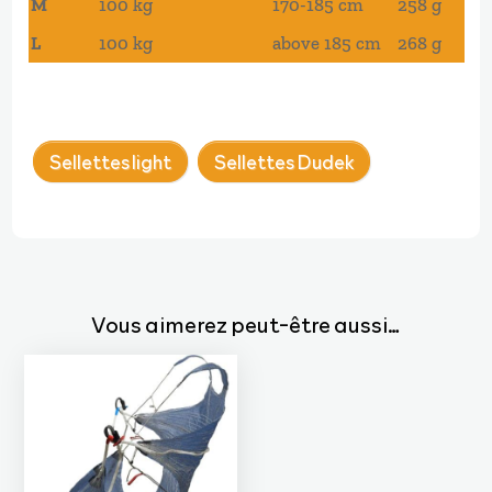
M
100 kg
170-185 cm
258 g
L
100 kg
above 185 cm
268 g
Sellettes light
Sellettes Dudek
Vous aimerez peut-être aussi…