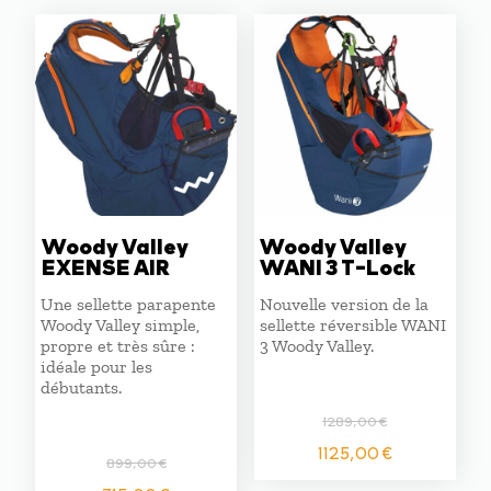
était :
est :
1089,00 €.
925,00 
Woody Valley
Woody Valley
EXENSE AIR
WANI 3 T-Lock
Une sellette parapente
Nouvelle version de la
Woody Valley simple,
sellette réversible WANI
propre et très sûre :
3 Woody Valley.
idéale pour les
débutants.
1289,00
€
Le
Le
1125,00
€
899,00
€
prix
prix
Le
Le