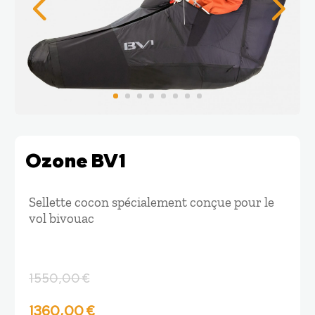
Ozone BV1
Sellette cocon spécialement conçue pour le
vol bivouac
1550,00
€
Le
Le
1360,00
€