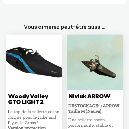
Vous aimerez peut-être aussi…
Woody Valley
Niviuk ARROW
GTO LIGHT 2
DESTOCKAGE: 1 ARROW
Taille M (Neuve)
Le top de la sellette cocon
conçue pour le Hike and
Une sellette cocon
Fly et le Cross !
performante, stable et
Version protection