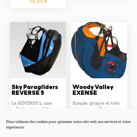
initial
actuel
715,00
€
prix
prix
était :
est :
initial
actuel
1289,00 €.
1125,00 
était :
est :
899,00 €.
715,00 €.
Sky Paragliders
Woody Valley
REVERSE 5
EXENSE
La REVERSE 5, une
Simple, propre et très
sellette réversible
sûre : une sellette
légère pour les pilotes
parapente idéale pour
adeptes des vols randos
les débutants.
Nous utilisons des cookies pour optimiser notre site web, nos services et votre
!
expérience.