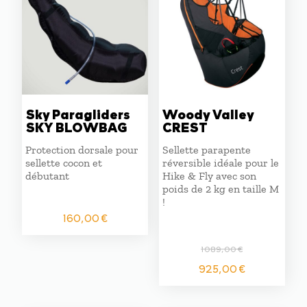
Sky Paragliders
Woody Valley
SKY BLOWBAG
CREST
Protection dorsale pour
Sellette parapente
sellette cocon et
réversible idéale pour le
débutant
Hike & Fly avec son
poids de 2 kg en taille M
!
160,00
€
1089,00
€
Le
Le
925,00
€
prix
prix
initial
actuel