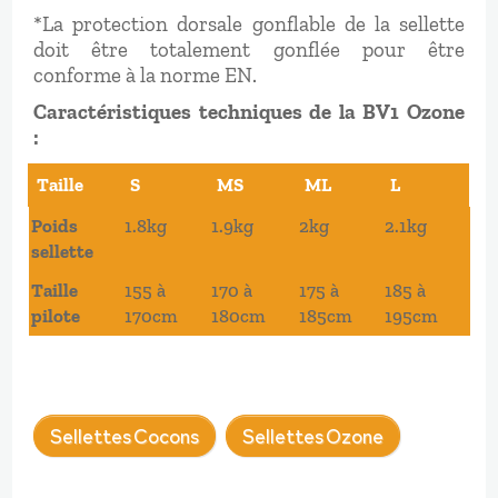
*La protection dorsale gonflable de la sellette
doit être totalement gonflée pour être
conforme à la norme EN.
Caractéristiques techniques de la BV1 Ozone
:
Taille
S
MS
ML
L
Taille
S
MS
ML
L
Poids
1.8kg
1.9kg
2kg
2.1kg
sellette
Taille
155 à
170 à
175 à
185 à
pilote
170cm
180cm
185cm
195cm
Sellettes Cocons
Sellettes Ozone