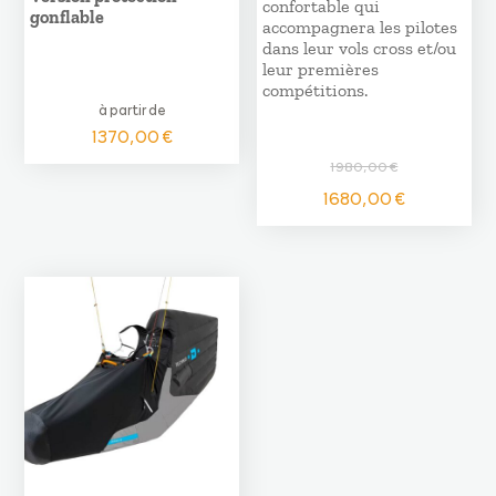
confortable qui
gonflable
accompagnera les pilotes
dans leur vols cross et/ou
leur premières
compétitions.
à partir de
1370,00
€
1980,00
€
Le
Le
1680,00
€
prix
prix
initial
actuel
était :
est :
1980,00 €.
1680,00