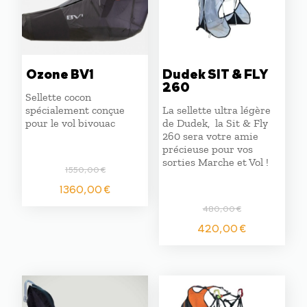
Ozone BV1
Dudek SIT & FLY
260
Sellette cocon
spécialement conçue
La sellette ultra légère
pour le vol bivouac
de Dudek, la Sit & Fly
260 sera votre amie
précieuse pour vos
sorties Marche et Vol !
1550,00
€
Le
Le
1360,00
€
prix
prix
480,00
€
initial
actuel
Le
Le
420,00
€
était :
est :
prix
prix
1550,00 €.
1360,00 €.
initial
actuel
était :
est :
480,00 €.
420,00 