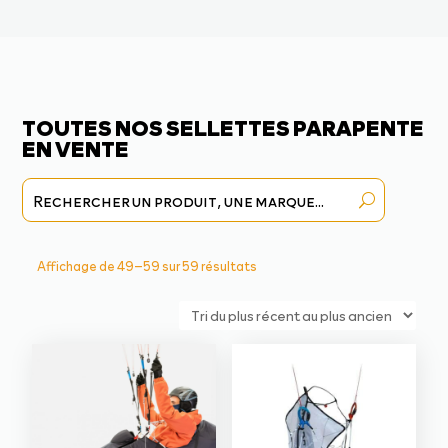
TOUTES NOS SELLETTES PARAPENTE
EN VENTE
Trié
Affichage de 49–59 sur 59 résultats
du
plus
récent
au
plus
ancien