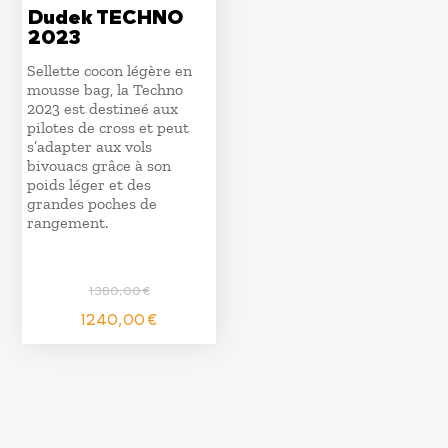
Dudek TECHNO
2023
Sellette cocon légère en
mousse bag, la Techno
2023 est destineé aux
pilotes de cross et peut
s’adapter aux vols
bivouacs grâce à son
poids léger et des
grandes poches de
rangement.
1380,00
€
Le
Le
1240,00
€
prix
prix
initial
actuel
était :
est :
1380,00 €.
1240,00 €.