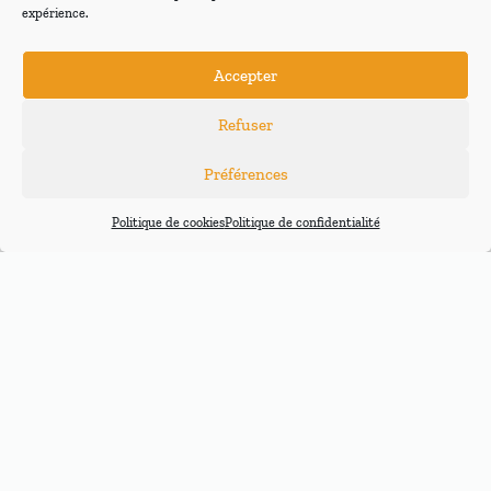
expérience.
SELLETTES LIGHT
SELLETTES
SELLETTES
Accepter
BIPLACE
D'OCCASION
Refuser
Préférences
Politique de cookies
Politique de confidentialité
Nos marques de sellettes
de parapente