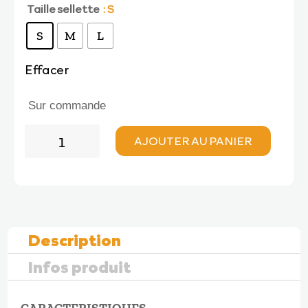
Taille sellette
: S
S
M
L
Effacer
Sur commande
quantité
AJOUTER AU PANIER
de
Woody
Valley
SELLETTE
ACRO
MK1
Description
Infos produit