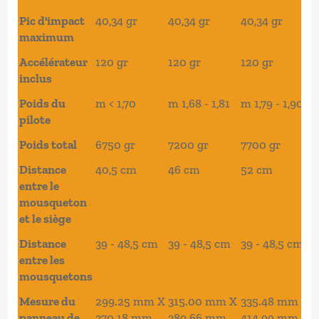
Pic d'impact
40,34 gr
40,34 gr
40,34 gr
maximum
Accélérateur
120 gr
120 gr
120 gr
inclus
Poids du
m < 1,70
m 1,68 - 1,81
m 1,79 - 1,90
pilote
Poids total
6750 gr
7200 gr
7700 gr
Distance
40,5 cm
46 cm
52 cm
entre le
mousqueton
et le siège
Distance
39 - 48,5 cm
39 - 48,5 cm
39 - 48,5 cm
entre les
mousquetons
Mesure du
299.25 mm X
315.00 mm X
335.48 mm X
panneau de
370.18 mm
389.66 mm
414.99 mm