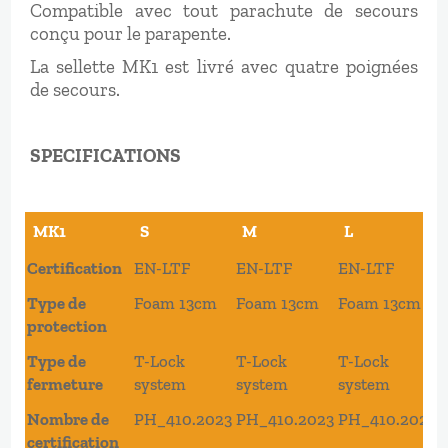
Compatible avec tout parachute de secours
conçu pour le parapente.
La sellette MK1 est livré avec quatre poignées
de secours.
SPECIFICATIONS
MK1
S
M
L
MK1
S
M
L
Certification
EN-LTF
EN-LTF
EN-LTF
Type de
Foam 13cm
Foam 13cm
Foam 13cm
protection
Type de
T-Lock
T-Lock
T-Lock
fermeture
system
system
system
Nombre de
PH_410.2023
PH_410.2023
PH_410.2023
certification