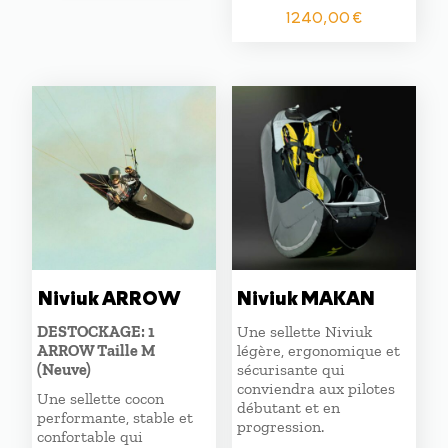
Le
Le
1240,00
€
prix
prix
initial
actuel
était :
est :
1380,00 €.
1240,00
Niviuk ARROW
Niviuk MAKAN
DESTOCKAGE: 1
Une sellette Niviuk
ARROW Taille M
légère, ergonomique et
(Neuve)
sécurisante qui
conviendra aux pilotes
Une sellette cocon
débutant et en
performante, stable et
progression.
confortable qui