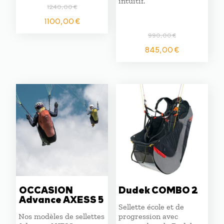
intuitif.
1240,00
€
Le
Le
1100,00
€
prix
prix
990,00
€
initial
actuel
Le
Le
845,00
€
était :
est :
prix
prix
1240,00 €.
1100,00 €.
initial
actuel
était :
est :
990,00 €.
845,00 
OCCASION
Dudek COMBO 2
Advance AXESS 5
Sellette école et de
Nos modèles de sellettes
progression avec