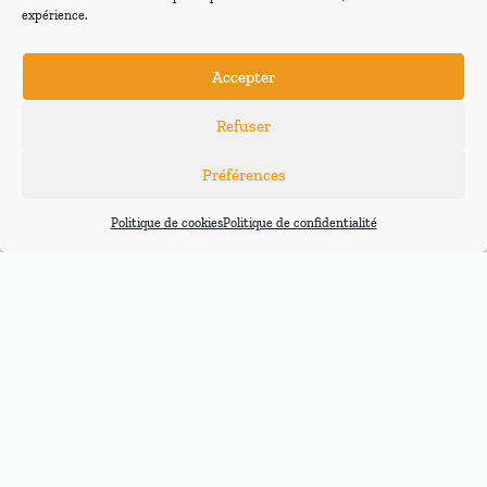
expérience.
Accepter
Refuser
Types de sellette
Préférences
Politique de cookies
Politique de confidentialité
SELLETTES
SELLETTES
SELLETTES
ASSISES
COCON
RÉVERSIBLES