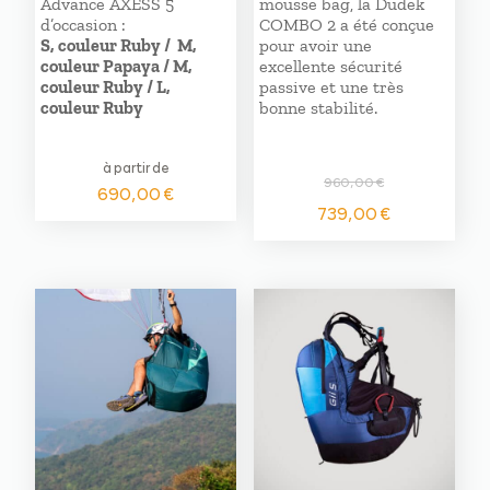
Advance AXESS 5
mousse bag, la Dudek
d’occasion :
COMBO 2 a été conçue
S, couleur Ruby / M,
pour avoir une
couleur Papaya / M,
excellente sécurité
couleur Ruby / L,
passive et une très
couleur Ruby
bonne stabilité.
à partir de
960,00
€
690,00
€
Le
Le
739,00
€
prix
prix
initial
actuel
était :
est :
960,00 €.
739,00 €