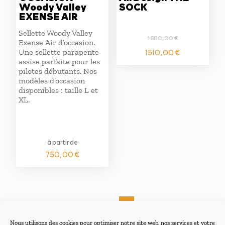
Woody Valley
SOCK
EXENSE AIR
Sellette Woody Valley
1680,00
€
Exense Air d’occasion.
Le
Le
1510,00
€
Une sellette parapente
prix
prix
assise parfaite pour les
initial
actuel
pilotes débutants. Nos
était :
est :
modèles d’occasion
disponibles : taille L et
1680,00 €.
1510,00 
XL.
à partir de
750,00
€
←
1
2
3
4
5
→
Nous utilisons des cookies pour optimiser notre site web, nos services et votre