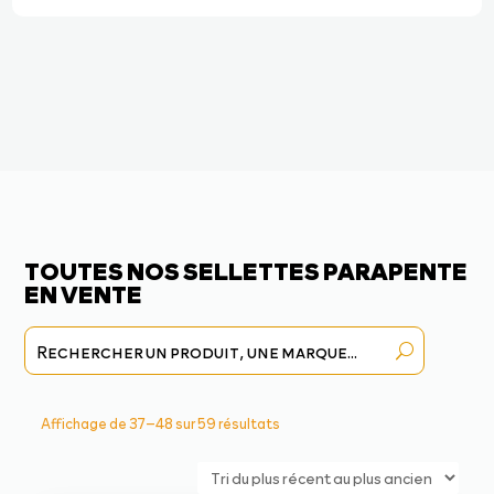
TOUTES NOS SELLETTES PARAPENTE
EN VENTE
Trié
Affichage de 37–48 sur 59 résultats
du
plus
récent