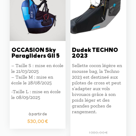
OCCASION Sky
Dudek TECHNO
Paragliders GII 5
2023
– Taille S : mise en école
Sellette cocon légère en
le 21/03/2025
mousse bag, la Techno
– Taille M : mise en
2023 est destineé aux
école le 28/08/2025
pilotes de cross et peut
s’adapter aux vols
-Taille L : mise en école
bivouacs grâce à son
le 08/09/2025
poids léger et des
grandes poches de
rangement.
à partir de
530,00
€
1380,00
€