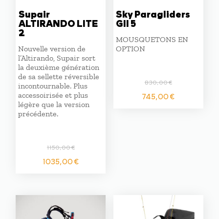
Supair
Sky Paragliders
ALTIRANDO LITE
GII 5
2
MOUSQUETONS EN
Nouvelle version de
OPTION
l’Altirando, Supair sort
la deuxième génération
de sa sellette réversible
830,00
€
incontournable. Plus
Le
Le
accessoirisée et plus
745,00
€
prix
prix
légère que la version
initial
actuel
précédente.
était :
est :
830,00 €.
745,00 €
1150,00
€
Le
Le
1035,00
€
prix
prix
initial
actuel
était :
est :
1150,00 €.
1035,00 €.