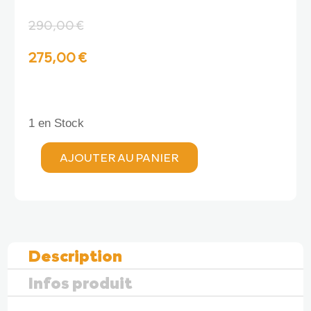
290,00
€
Le
Le
275,00
€
prix
prix
initial
actuel
1 en Stock
AJOUTER AU PANIER
était :
est :
quantité
de
290,00 €.
275,00 €.
Advance
AIRBAG
STRAPLESS
4
Description
Infos produit