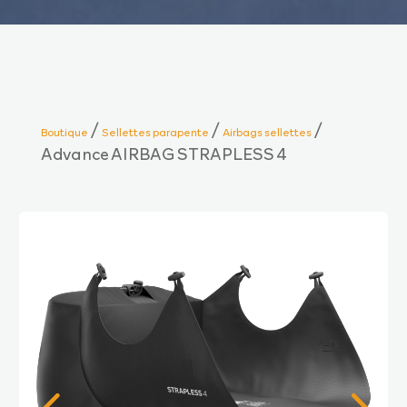
/
/
/
Boutique
Sellettes parapente
Airbags sellettes
Advance AIRBAG STRAPLESS 4