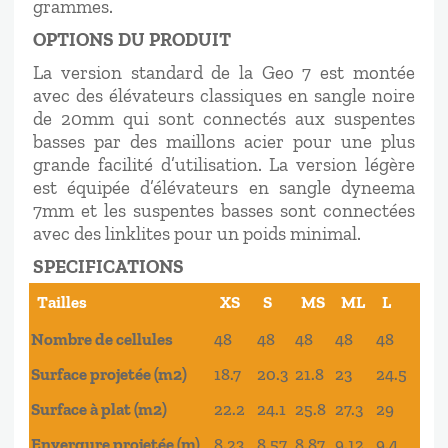
grammes.
OPTIONS DU PRODUIT
La version standard de la Geo 7 est montée
avec des élévateurs classiques en sangle noire
de 20mm qui sont connectés aux suspentes
basses par des maillons acier pour une plus
grande facilité d’utilisation. La version légère
est équipée d’élévateurs en sangle dyneema
7mm et les suspentes basses sont connectées
avec des linklites pour un poids minimal.
SPECIFICATIONS
Tailles
XS
S
MS
ML
L
Nombre de cellules
48
48
48
48
48
Surface projetée (m2)
18.7
20.3
21.8
23
24.5
Surface à plat (m2)
22.2
24.1
25.8
27.3
29
Envergure projetée (m)
8.23
8.57
8.87
9.12
9.4