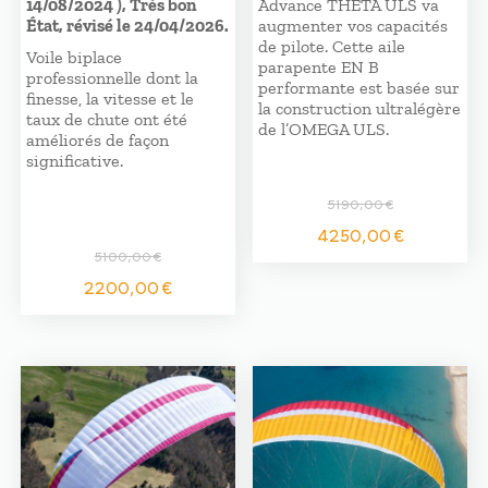
14/08/2024 ), Très bon
Advance THETA ULS va
État, révisé le 24/04/2026.
augmenter vos capacités
de pilote. Cette aile
Voile biplace
parapente EN B
professionnelle dont la
performante est basée sur
finesse, la vitesse et le
la construction ultralégère
taux de chute ont été
de l’OMEGA ULS.
améliorés de façon
significative.
5190,00
€
Le
Le
4250,00
€
prix
prix
5100,00
€
initial
actuel
Le
Le
2200,00
€
était :
est :
prix
prix
5190,00 €.
4250,0
initial
actuel
était :
est :
5100,00 €.
2200,00 €.