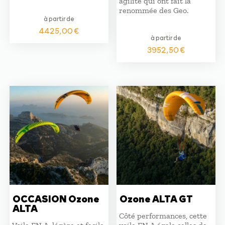
agilité qui ont fait la
renommée des Geo.
à partir de
4425,00
€
à partir de
3952,50
€
OCCASION Ozone
Ozone ALTA GT
ALTA
Côté performances, cette