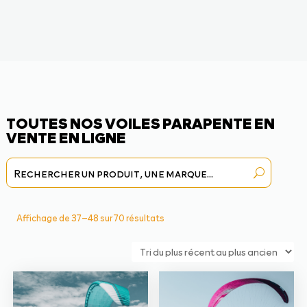
TOUTES NOS VOILES PARAPENTE EN
VENTE EN LIGNE
Trié
Affichage de 37–48 sur 70 résultats
du
plus
récent
au
plus
ancien