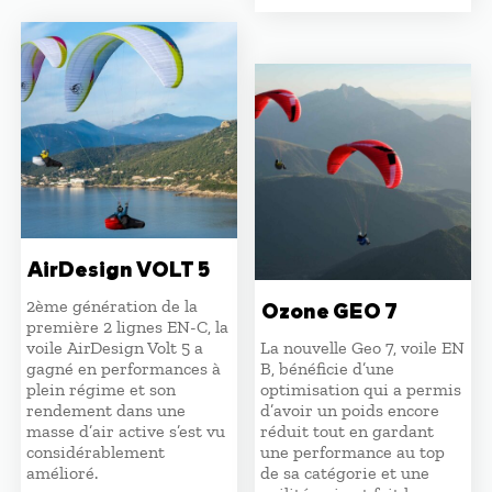
prix
prix
était :
est :
initial
actuel
4920,00 €.
4180,00 €.
était :
est :
4560,00 €.
3876,00
AirDesign VOLT 5
2ème génération de la
Ozone GEO 7
première 2 lignes EN-C, la
voile AirDesign Volt 5 a
La nouvelle Geo 7, voile EN
gagné en performances à
B, bénéficie d’une
plein régime et son
optimisation qui a permis
rendement dans une
d’avoir un poids encore
masse d’air active s’est vu
réduit tout en gardant
considérablement
une performance au top
amélioré.
de sa catégorie et une