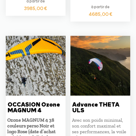
à partir de
à partir de
3985,00
€
4685,00
€
OCCASION Ozone
Advance THETA
MAGNUM 4
ULS
Ozone MAGNUM 4 38
Avec son poids minimal,
couleurs perso Noir et
son confort maximal et
logo Rose (date d’achat
ses performances, la voile