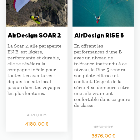
AirDesign SOAR 2
AirDesign RISE 5
La Soar 2, aile parapente
En offrant les
EN B, est légère,
performances d’une B+
performante et durable,
avec un niveau de
elle se révèlera la
tolérance inattendu à ce
compagne idéale pour
niveau, la Rise 5 rendra
toutes tes aventures :
son pilote efficace et
depuis ton site local
confiant. L’esprit de la
jusque dans tes voyages
série Rise demeure : être
les plus lointains.
une aile vraiment
confortable dans ce genre
de classe.
4920,00
€
Le
Le
4180,00
€
4560,00
€
prix
prix
Le
Le
initial
actuel
3876,00
€