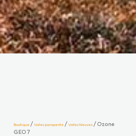
/
/
/ Ozone
Boutique
Voiles parapente
Voiles Neuves
GEO 7