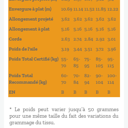
Envergure à plat (m)
10.69
11.14
11.52
11.85
12.22
Allongement projeté
3.62
3.62
3.62
3.62
3.62
Allongement à plat
5.16
5.16
5.16
5.16
5.16
Corde
2.63
2.74
2.84
2.92
3.01
Poids de l'aile
3.19
3.44
3.51
3.72
3.96
Poids Total Certifié (kg)
55-
65-
75-
85-
95-
70
85
95
105
115
Poids Total
60-
70-
82-
90-
100-
Recommandé (kg)
70
84
94
104
114
EN
B
B
B
B
B
* Le poids peut varier jusqu’à 50 grammes
pour une même taille du fait des variations du
grammage du tissu.