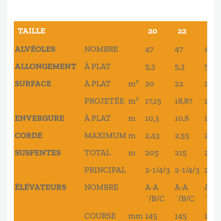
TAILLE
20
22
24
TAILLE
20
22
24
ALVÉOLES
NOMBRE
47
47
47
ALLONGEMENT
À PLAT
5,3
5,3
5,3
SURFACE
À PLAT
m²
20
22
24
PROJETÉE
m²
17,15
18,87
20,5
ENVERGURE
À PLAT
m
10,3
10,8
11,2
CORDE
MAXIMUM
m
2,43
2,55
2,66
SUSPENTES
TOTAL
m
205
215
226
PRINCIPAL
2-1/4/3
2-1/4/3
2-1/
ÉLÉVATEURS
NOMBRE
A-A
A-A
A-A
´/B/C
´/B/C
´/B/
COURSE
mm
145
145
145