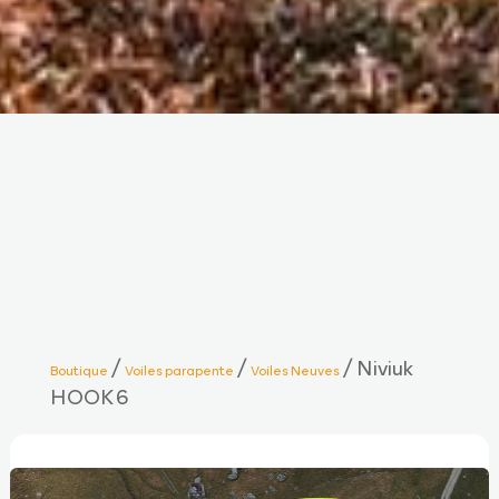
/
/
/ Niviuk
Boutique
Voiles parapente
Voiles Neuves
HOOK 6