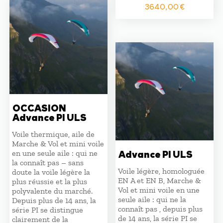
3640,00
€
OCCASION
Advance PI ULS
Voile thermique, aile de
Marche & Vol et mini voile
Advance PI ULS
en une seule aile : qui ne
la connaît pas – sans
Voile légère, homologuée
doute la voile légère la
EN A et EN B, Marche &
plus réussie et la plus
Vol et mini voile en une
polyvalente du marché.
seule aile : qui ne la
Depuis plus de 14 ans, la
connaît pas , depuis plus
série PI se distingue
de 14 ans, la série PI se
clairement de la