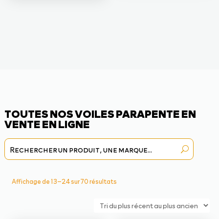
TOUTES NOS VOILES PARAPENTE EN
VENTE EN LIGNE
Trié
Affichage de 13–24 sur 70 résultats
du
plus
récent
au