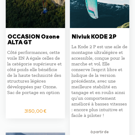
OCCASION Ozone
Niviuk KODE 2P
ALTA GT
La Kode 2 P est une aile de
Côté performances, cette
montagne ultralégère et
voile EN A égale celles de
accessible, conçue pour le
la catégorie supérieure et
marche et vol. Elle
côté poids elle bénéficie
conserve l’esprit libre et
de la haute technicité des
ludique de la version
structures légères
précédente, avec une
développées par Ozone.
meilleure stabilité en
Sac de portage en option
tangage et en roulis ainsi
qu’un comportement
amélioré à basses vitesses
: encore plus intuitive et
3150,00
€
facile à piloter !
à partir de