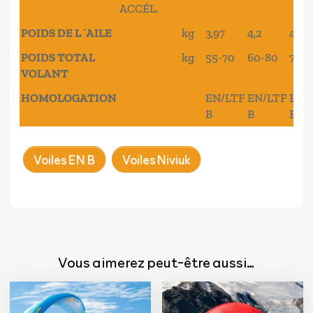
ACCÉL.
POIDS DE L´AILE
kg
3,97
4,2
4,5
POIDS TOTAL
kg
55-70
60-80
70-
VOLANT
HOMOLOGATION
EN/LTF
EN/LTF
EN/
B
B
B
Voiles EN B
Voiles Niviuk
Vous aimerez peut-être aussi…