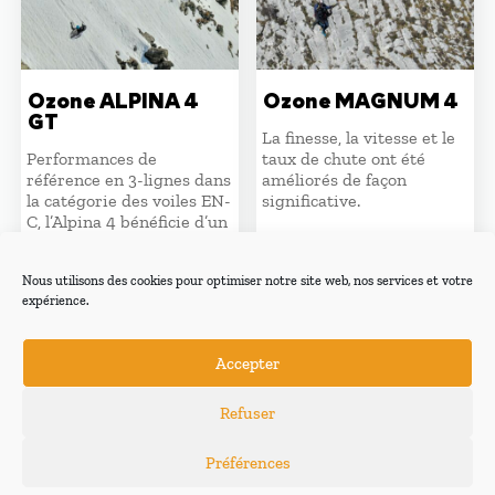
Ozone ALPINA 4
Ozone MAGNUM 4
GT
La finesse, la vitesse et le
Performances de
taux de chute ont été
référence en 3-lignes dans
améliorés de façon
la catégorie des voiles EN-
significative.
C, l’Alpina 4 bénéficie d’un
nouveau graphisme et de
à partir de
nouveaux tissus. Pilotage
Nous utilisons des cookies pour optimiser notre site web, nos services et votre
intuitif et confortable sur
4180,00
€
expérience.
toute la plage de vitesses.
Accepter
à partir de
4450,00
€
Refuser
Préférences