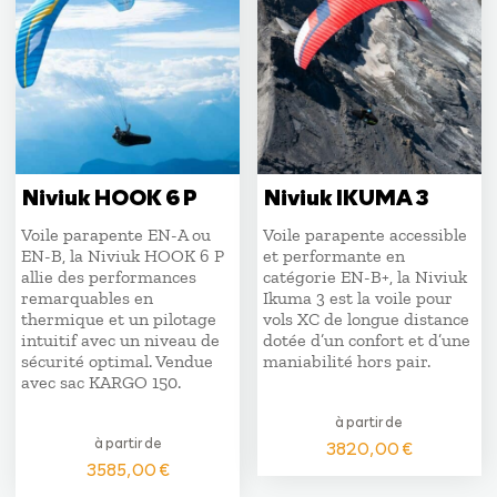
Niviuk HOOK 6 P
Niviuk IKUMA 3
Voile parapente EN-A ou
Voile parapente accessible
EN-B, la Niviuk HOOK 6 P
et performante en
allie des performances
catégorie EN-B+, la Niviuk
remarquables en
Ikuma 3 est la voile pour
thermique et un pilotage
vols XC de longue distance
intuitif avec un niveau de
dotée d’un confort et d’une
sécurité optimal. Vendue
maniabilité hors pair.
avec sac KARGO 150.
à partir de
à partir de
3820,00
€
3585,00
€