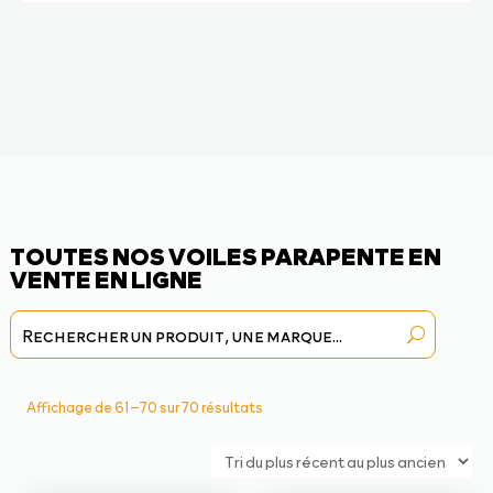
TOUTES NOS VOILES PARAPENTE EN
VENTE EN LIGNE
Trié
Affichage de 61–70 sur 70 résultats
du
plus
récent
au