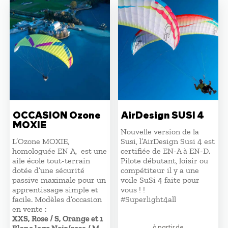
plus
ancien
OCCASION Ozone
AirDesign SUSI 4
MOXIE
Nouvelle version de la
L’Ozone MOXIE,
Susi, l’AirDesign Susi 4 est
homologuée EN A, est une
certifiée de EN-A à EN-D.
aile école tout-terrain
Pilote débutant, loisir ou
dotée d’une sécurité
compétiteur il y a une
passive maximale pour un
voile SuSi 4 faite pour
apprentissage simple et
vous ! !
facile. Modèles d’occasion
#Superlight4all
en vente :
XXS, Rose / S, Orange et 1
à partir de