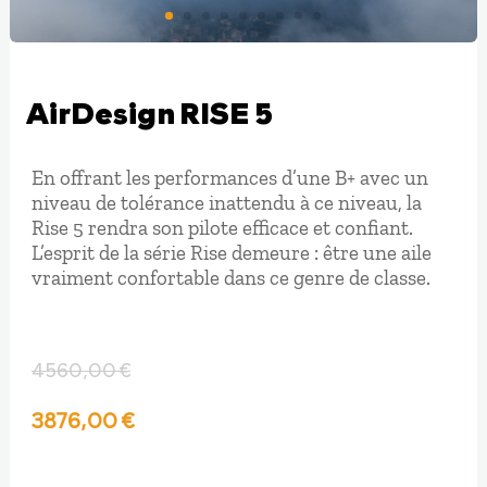
AirDesign RISE 5
En offrant les performances d’une B+ avec un
niveau de tolérance inattendu à ce niveau, la
Rise 5 rendra son pilote efficace et confiant.
L’esprit de la série Rise demeure : être une aile
vraiment confortable dans ce genre de classe.
4560,00
€
Le
Le
3876,00
€
prix
prix