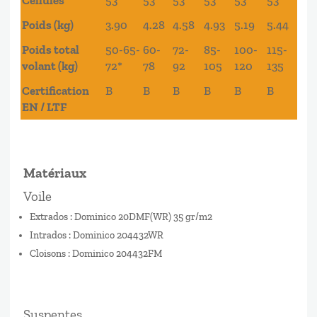
Poids (kg)
3.90
4.28
4.58
4.93
5.19
5.44
Poids total
50-65-
60-
72-
85-
100-
115-
volant (kg)
72*
78
92
105
120
135
Certification
B
B
B
B
B
B
EN / LTF
Matériaux
Voile
Extrados : Dominico 20DMF(WR) 35 gr/m2
Intrados : Dominico 204432WR
Cloisons : Dominico 204432FM
Suspentes