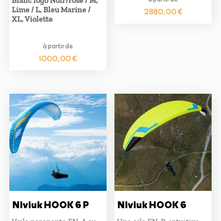
Blanc logo Noir/rose / M,
Lime / L, Bleu Marine /
2880,00
€
XL, Violette
à partir de
1000,00
€
Niviuk HOOK 6 P
Niviuk HOOK 6