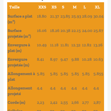
Taille
XXS
XS
S
M
L
XL
Surface a plat
18.80
21.37
23.85
25.93
28.09
30.04
(m²)
Surface
16.06
18.26
20.38
22.15
24.00
25.67
projetée (m²)
Envergure à
10.49
11.18
11.81
12.32
12.82
13.26
plat (m)
Envergure
8.41
8.97
9.47
9.88
10.28
10.63
projetée (m)
Allongement à
5.85
5.85
5.85
5.85
5.85
5.855
plat
Allongement
4.4
4.4
4.4
4.4
4.4
4.4
projeté
Corde (m)
2,23
2,42
2,55
2,66
2,77
2,87
Cellules
53
53
53
53
53
53