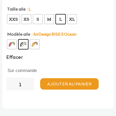
initial
actuel
Taille aile
: L
XXS
XS
S
M
L
XL
était :
est :
Modèle aile
: AirDesign RISE 5 Ocean
4560,00 €.
3876,00 €.
Effacer
Sur commande
quantité
AJOUTER AU PANIER
de
AirDesign
RISE
5