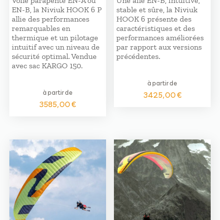
Voile parapente EN-A ou
Une aile EN-B, intuitive,
EN-B, la Niviuk HOOK 6 P
stable et sûre, la Niviuk
allie des performances
HOOK 6 présente des
remarquables en
caractéristiques et des
thermique et un pilotage
performances améliorées
intuitif avec un niveau de
par rapport aux versions
sécurité optimal. Vendue
précédentes.
avec sac KARGO 150.
à partir de
à partir de
3425,00
€
3585,00
€