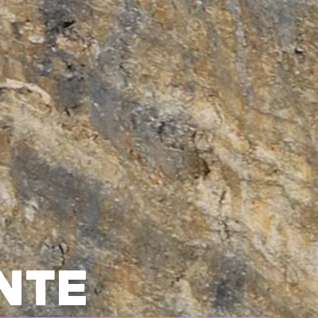
0



UE
BLOG
CONTACT
OCCASIONS
VÊTEMENTS
SACS & RANGEMENT
NTE