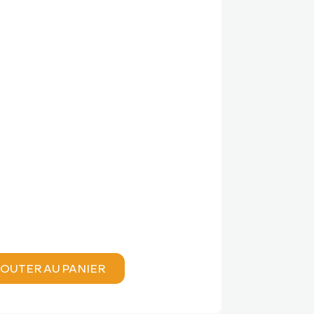
x
tuel
 :
00,00 €.
OUTER AU PANIER