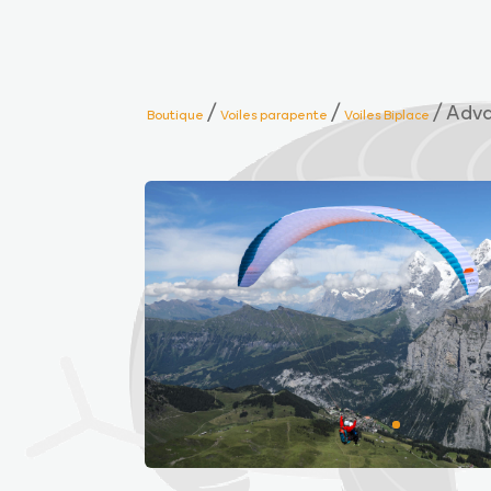
/
/
/ Adva
Boutique
Voiles parapente
Voiles Biplace