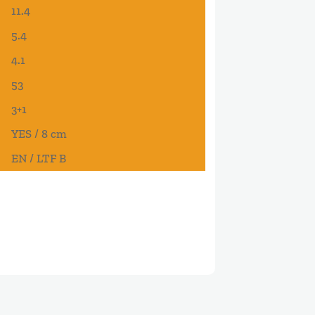
11.4
5.4
4.1
53
3+1
YES / 8 cm
EN / LTF B