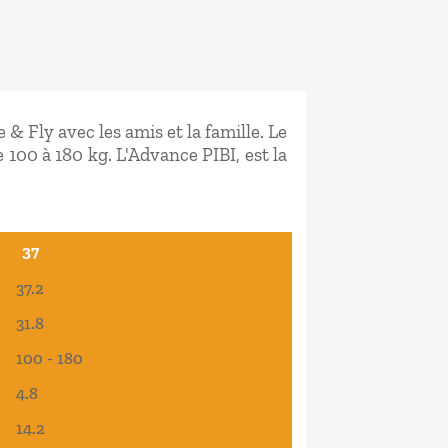
 & Fly avec les amis et la famille. Le
 100 à 180 kg. L'Advance PIBI, est la
37
37
37.2
31.8
100 - 180
4.8
14.2