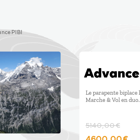
nce PIBI
Advance 
Le parapente biplace 
Marche & Vol en duo.
5140,00
€
Le
Le
4600,00
€