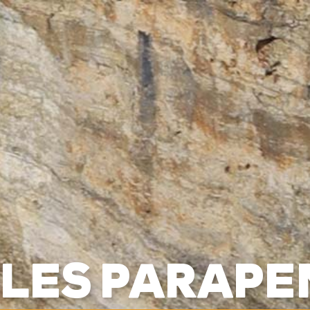
BAPTÊMES
STAGES
BONS CADEAUX
BOUTIQ
UES
RADIOS
ALTI VARIO GPS
ACCESSOIRES
ILES PARAPE