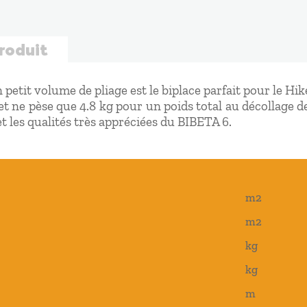
produit
 petit volume de pliage est le biplace parfait pour le Hike
 et ne pèse que 4.8 kg pour un poids total au décollage de
et les qualités très appréciées du BIBETA 6.
m2
m2
kg
kg
m