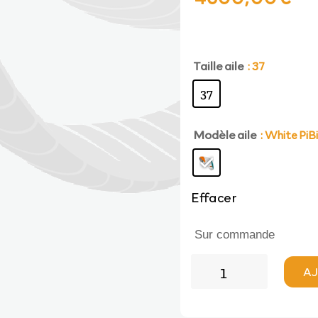
prix
pri
Taille aile
initial
ac
: 37
37
était :
est
Modèle aile
: White PiBi
5140,00 €.
46
Effacer
Sur commande
quantité
AJ
de
Advance
PIBI