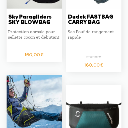
Sky Paragliders
Dudek FASTBAG
SKY BLOWBAG
CARRY BAG
Protection dorsale pour
Sac Pouf de rangement
sellette cocon et débutant
rapide
160,00
€
210,00
€
Le
Le
160,00
€
prix
prix
initial
actuel
était :
est :
210,00 €.
160,00 