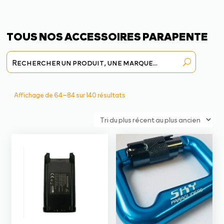
TOUS NOS ACCESSOIRES PARAPENTE
Trié
Affichage de 64–84 sur 140 résultats
du
plus
récent
au
plus
ancien