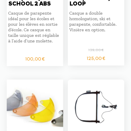
SCHOOL 2 ABS
LOOP
Casque de parapente
Casque a double
idéal pour les écoles et
homologation, ski et
pour les élèves en sortie
parapente, confortable.
d’école. Ce casque en
Visière en option.
taille unique est réglable
à l’aide d’une molette.
139,00
€
Le
Le
125,00
€
100,00
€
prix
prix
initial
actuel
était :
est :
139,00 €.
125,00 €