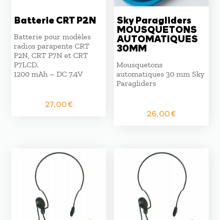
Batterie CRT P2N
Sky Paragliders
MOUSQUETONS
Batterie pour modèles
AUTOMATIQUES
radios parapente CRT
30MM
P2N, CRT P7N et CRT
P7LCD.
Mousquetons
1200 mAh – DC 7.4V
automatiques 30 mm Sky
Paragliders
27,00
€
26,00
€