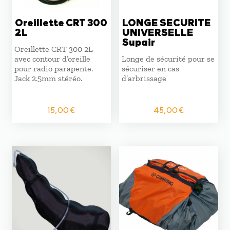
Oreillette CRT 300
LONGE SECURITE
2L
UNIVERSELLE
Supair
Oreillette CRT 300 2L
avec contour d’oreille
Longe de sécurité pour se
pour radio parapente.
sécuriser en cas
Jack 2.5mm stéréo.
d’arbrissage
15,00
€
45,00
€