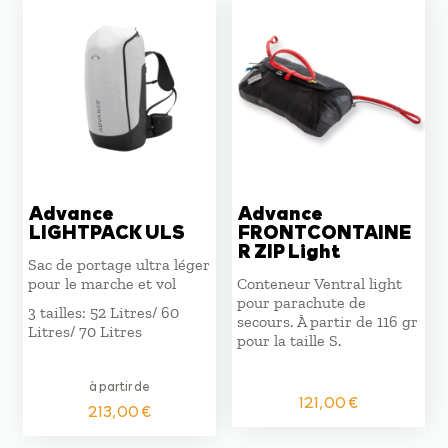
plus
ancien
Advance
Advance
LIGHTPACK ULS
FRONTCONTAINE
R ZIP Light
Sac de portage ultra léger
pour le marche et vol
Conteneur Ventral light
pour parachute de
3 tailles: 52 Litres/ 60
secours. À partir de 116 gr
Litres/ 70 Litres
pour la taille S.
à partir de
121,00
€
213,00
€