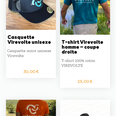
Casquette
Virevolte unisexe
T-shirt Virevolte
homme – coupe
Casquette noire unisexe
droite
Virevolte
T-shirt 100% coton
VIREVOLTE
30,00
€
25,00
€