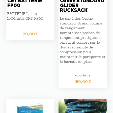
CRT BATTERIE
Ozone STANDARD
FP00
GLIDER
RUCKSACK
BATTERIE Li-ion
1600mAH CRT FP00
Le sac à dos Ozone
standard. Grand volume
de rangement,
nombreuses poches de
20,00
€
rangement pratiques et
excellent confort sur le
dos, avec sangle de
compression pour
maintenir le parapente et
le harnais en place.
à partir de
180,00
€