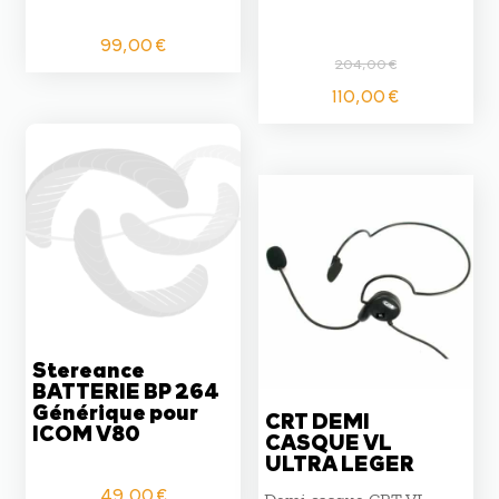
99,00
€
204,00
€
Le
Le
110,00
€
prix
prix
initial
actuel
était :
est :
204,00 €.
110,00 €
Stereance
BATTERIE BP 264
Générique pour
CRT DEMI
ICOM V80
CASQUE VL
ULTRA LEGER
49,00
€