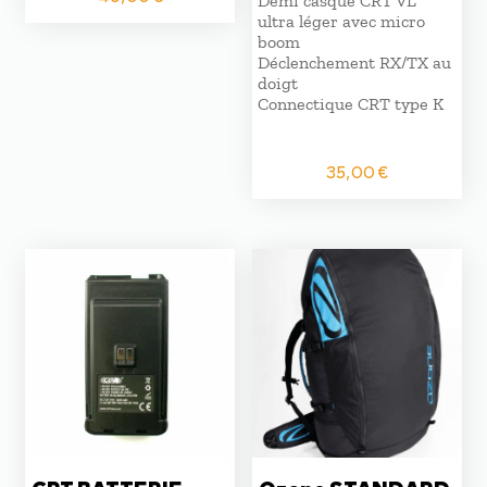
Demi casque CRT VL
ultra léger avec micro
boom
Déclenchement RX/TX au
doigt
Connectique CRT type K
35,00
€