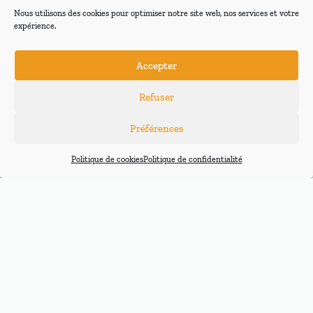
84,00
€
Nous utilisons des cookies pour optimiser notre site web, nos services et votre
Le
Le
75,00
€
expérience.
prix
prix
initial
actuel
était :
est :
Accepter
84,00 €.
75,00 €.
Refuser
Préférences
Politique de cookies
Politique de confidentialité
Casque Charly
VITESSE
Le Charly Vitesse est un
casque de parapente Hike
& Fly extrêmement léger
pouvant être équipé