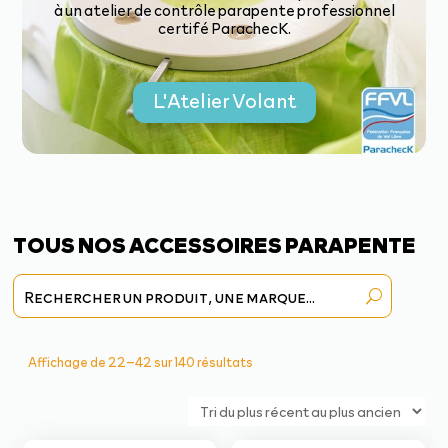
à un atelier de contrôle parapente professionnel
certifé ParachecK.
L'Atelier Volant
TOUS NOS ACCESSOIRES PARAPENTE
Trié
Affichage de 22–42 sur 140 résultats
du
plus
récent
au