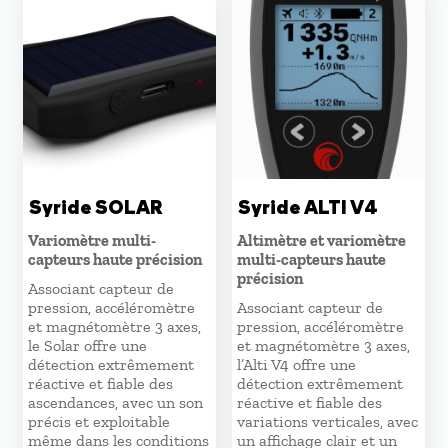
Syride SOLAR
Syride ALTI V4
Variomètre multi-
Altimètre et variomètre
capteurs haute précision
multi-capteurs haute
précision
Associant capteur de
pression, accéléromètre
Associant capteur de
et magnétomètre 3 axes,
pression, accéléromètre
le Solar offre une
et magnétomètre 3 axes,
détection extrêmement
l’Alti V4 offre une
réactive et fiable des
détection extrêmement
ascendances, avec un son
réactive et fiable des
précis et exploitable
variations verticales, avec
même dans les conditions
un affichage clair et un