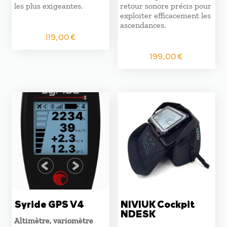
les plus exigeantes.
retour sonore précis pour
exploiter efficacement les
ascendances.
119,00
€
199,00
€
Syride GPS V4
NIVIUK Cockpit
NDESK
Altimètre, variomètre