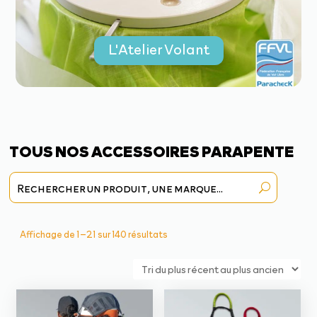
L'Atelier Volant
TOUS NOS ACCESSOIRES PARAPENTE
Trié
Affichage de 1–21 sur 140 résultats
du
plus
récent
au
plus
ancien