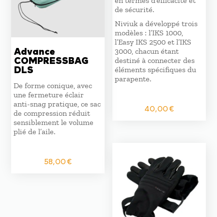
en termes d’efficacité et
de sécurité.
Niviuk a développé trois
modèles : l’IKS 1000,
l’Easy IKS 2500 et l’IKS
Advance
3000, chacun étant
COMPRESSBAG
destiné à connecter des
DLS
éléments spécifiques du
parapente.
De forme conique, avec
une fermeture éclair
anti-snag pratique, ce sac
40,00
€
de compression réduit
sensiblement le volume
plié de l’aile.
58,00
€