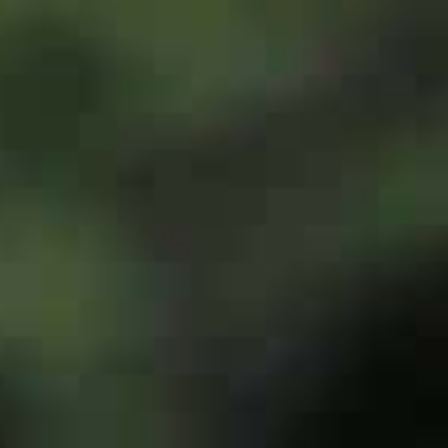
a
L
BAPTÊMES
L
STAGES
BONS CADEAUX
L
BOUTIQUE
L
BLOG
L
CONTACT
0
