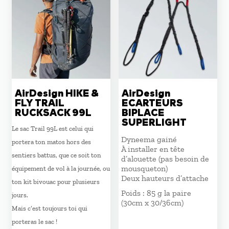
AirDesign HIKE &
AirDesign
FLY TRAIL
ECARTEURS
RUCKSACK 99L
BIPLACE
SUPERLIGHT
Le sac Trail 99L est celui qui
Dyneema gainé
portera ton matos hors des
À installer en tête
sentiers battus, que ce soit ton
d’alouette (pas besoin de
mousqueton)
équipement de vol à la journée, ou
Deux hauteurs d’attache
ton kit bivouac pour plusieurs
Poids : 85 g la paire
jours.
(30cm x 30/36cm)
Mais c’est toujours toi qui
porteras le sac !