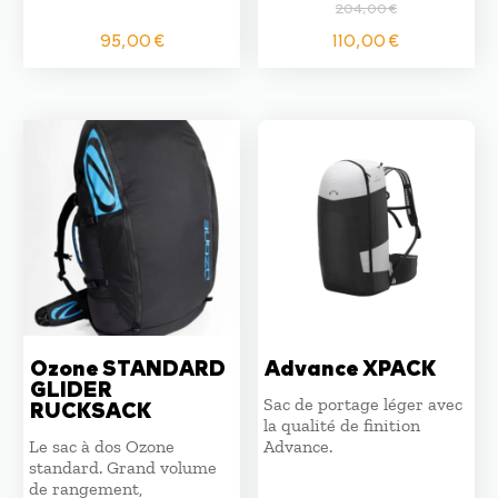
204,00
€
Le
Le
95,00
€
110,00
€
prix
prix
initial
actuel
était :
est :
204,00 €.
110,00 €
Ozone STANDARD
Advance XPACK
GLIDER
Sac de portage léger avec
RUCKSACK
la qualité de finition
Le sac à dos Ozone
Advance.
standard. Grand volume
de rangement,