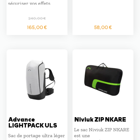
sécuriser vos effets
personnels et ceux du
passager.
240,00
€
Le
Le
165,00
€
58,00
€
prix
prix
initial
actuel
était :
est :
240,00 €.
165,00 €.
Advance
Niviuk ZIP NKARE
LIGHTPACK ULS
Le sac Niviuk ZIP NKARE
Sac de portage ultra léger
est une