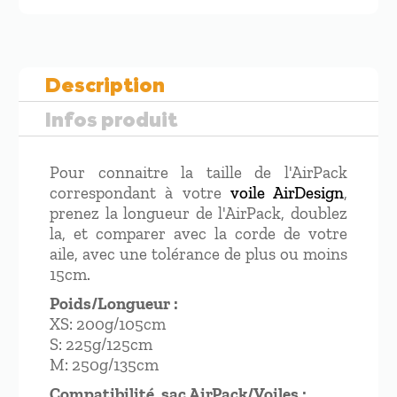
AIRPACK
50/50
Description
Infos produit
Pour connaitre la taille de l'AirPack
correspondant à votre
voile AirDesign
,
prenez la longueur de l'AirPack, doublez
la, et comparer avec la corde de votre
aile, avec une tolérance de plus ou moins
15cm.
Poids/Longueur :
XS: 200g/105cm
S: 225g/125cm
M: 250g/135cm
Compatibilité sac AirPack/Voiles :