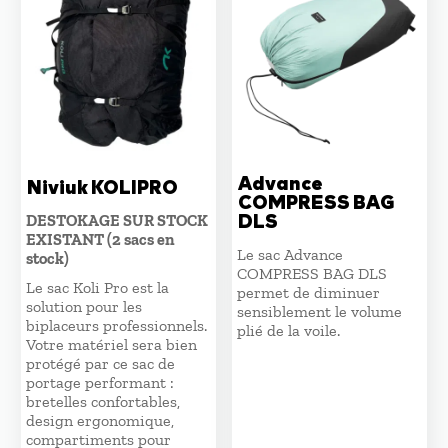
Advance
Niviuk KOLIPRO
COMPRESS BAG
DLS
DESTOKAGE SUR STOCK
EXISTANT (2 sacs en
Le sac Advance
stock)
COMPRESS BAG DLS
Le sac Koli Pro est la
permet de diminuer
solution pour les
sensiblement le volume
biplaceurs professionnels.
plié de la voile.
Votre matériel sera bien
protégé par ce sac de
portage performant :
bretelles confortables,
design ergonomique,
compartiments pour