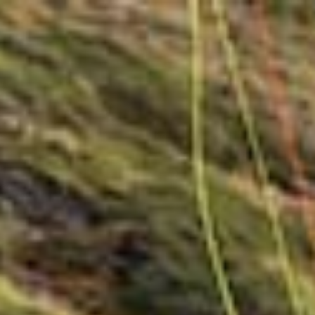
a
L
BAPTÊMES
L
STAGES
BONS CADEAUX
L
BOUTIQUE
L
BLOG
L
CONTACT
0
