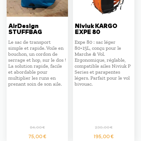
AirDesign
Niviuk KARGO
STUFFBAG
EXPE 80
Le sac de transport
Expe 80 : sac léger
simple et rapide. Voile en
80+15L, conçu pour le
bouchon, un cordon de
Marche & Vol.
serrage et hop, sur le dos !
Ergonomique, réglable,
La solution rapide, facile
compatible ailes Niviuk P
et abordable pour
Series et parapentes
multiplier les runs en
légers. Parfait pour le vol
prenant soin de son aile.
bivouac.
84,00
€
230,00
€
Le
Le
Le
Le
75,00
€
195,00
€