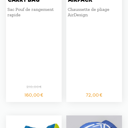
Sac Pouf de rangement
Chaussette de pliage
rapide
AirDesign
210,00
€
Le
Le
160,00
€
72,00
€
prix
prix
initial
actuel
était :
est :
210,00 €.
160,00 €.