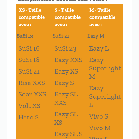
XS - Taille
S - Taille
M - Taille
compatible
compatible
compatible
avec :
avec :
avec :
SuSi 13
SuSi 21
Eazy M
SuSi 16
SuSi 23
Eazy L
SuSi 18
Eazy XXS
Eazy
Superlight
SuSi 21
Eazy XS
M
Rise XXS
Eazy S
Eazy
Soar XXS
Eazy SL
Superlight
XXS
L
Volt XS
Eazy SL
Vivo S
Hero S
XS
Vivo M
Eazy SL S