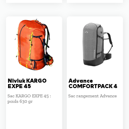
prix
prix
prix
prix
initial
actuel
initial
actuel
était :
est :
était :
est :
84,00 €.
75,00 €.
230,00 €.
195,00 €
Niviuk KARGO
Advance
EXPE 45
COMFORTPACK 4
Sac KARGO EXPE 45 :
Sac rangement Advance
poids 630 gr