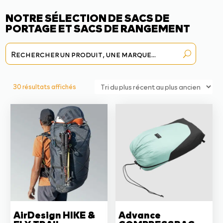
NOTRE SÉLECTION DE SACS DE
PORTAGE ET SACS DE RANGEMENT
Trié
30 résultats affichés
du
plus
récent
au
plus
ancien
AirDesign HIKE &
Advance