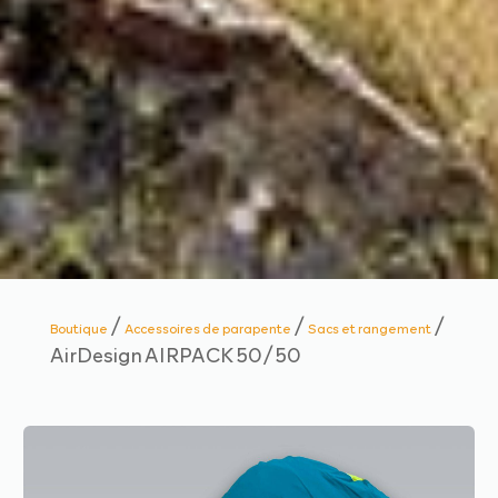
/
/
/
Boutique
Accessoires de parapente
Sacs et rangement
AirDesign AIRPACK 50/50