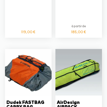
à partir de
119,00
€
185,00
€
Dudek FASTBAG
AirDesign
CARRY BAG
AIRPACK