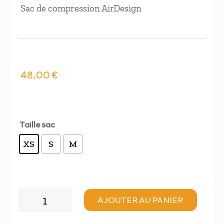
Sac de compression AirDesign
48,00
€
Taille sac
XS
S
M
quantité
AJOUTER AU PANIER
de
AirDesign