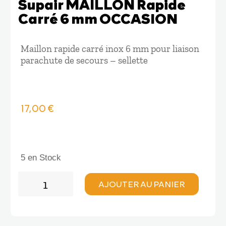
Supair MAILLON Rapide
Carré 6 mm OCCASION
Maillon rapide carré inox 6 mm pour liaison
parachute de secours – sellette
17,00
€
5 en Stock
quantité
AJOUTER AU PANIER
de
Supair
MAILLON
Rapide