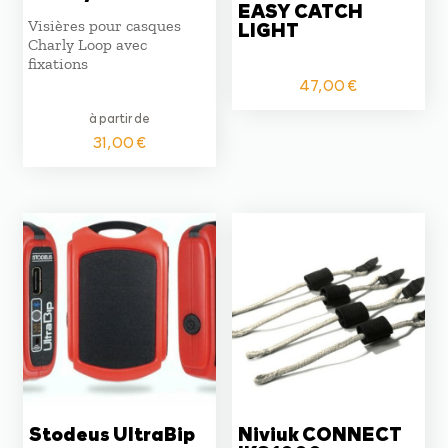
EASY CATCH
Visières pour casques
LIGHT
Charly Loop avec
fixations
47,00
€
à partir de
31,00
€
Stodeus UltraBip
Niviuk CONNECT