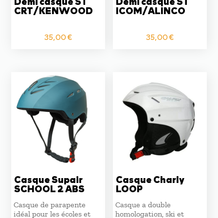
Demi casque ST
Demi casque ST
CRT/KENWOOD
ICOM/ALINCO
35,00
€
35,00
€
Casque Supair
Casque Charly
SCHOOL 2 ABS
LOOP
Casque de parapente
Casque a double
idéal pour les écoles et
homologation, ski et