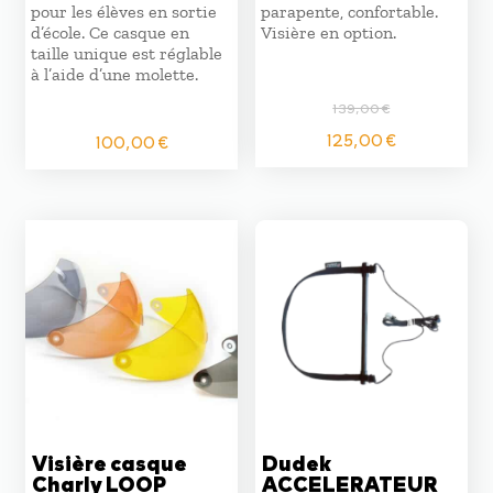
pour les élèves en sortie
parapente, confortable.
d’école. Ce casque en
Visière en option.
taille unique est réglable
à l’aide d’une molette.
139,00
€
Le
Le
125,00
€
100,00
€
prix
prix
initial
actuel
était :
est :
139,00 €.
125,00 €
Visière casque
Dudek
Charly LOOP
ACCELERATEUR