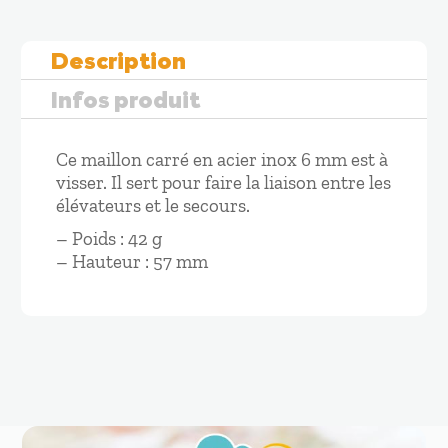
Carré
6
Description
mm
OCCASION
Infos produit
Ce maillon carré en acier inox 6 mm est à
visser. Il sert pour faire la liaison entre les
élévateurs et le secours.
– Poids : 42 g
– Hauteur : 57 mm