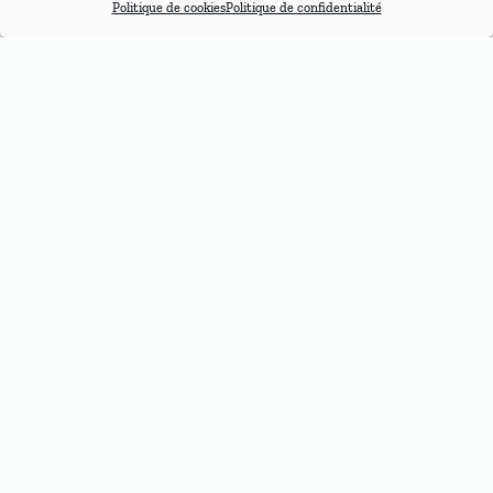
Politique de cookies
Politique de confidentialité
Nouveau Cockpit
universel et complet de la
gamme Supair
95,00
€
←
1
2
3
4
5
6
7
→