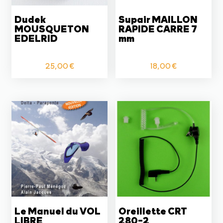
Dudek
Supair MAILLON
MOUSQUETON
RAPIDE CARRE 7
EDELRID
mm
25,00
€
18,00
€
Le Manuel du VOL
Oreillette CRT
LIBRE
280-2