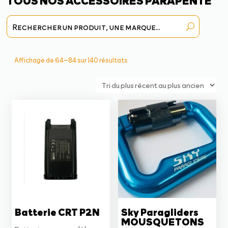
TOUS NOS ACCESSOIRES PARAPENTE
Trié
Affichage de 64–84 sur 140 résultats
du
plus
récent
au
plus
ancien
Batterie CRT P2N
Sky Paragliders
MOUSQUETONS