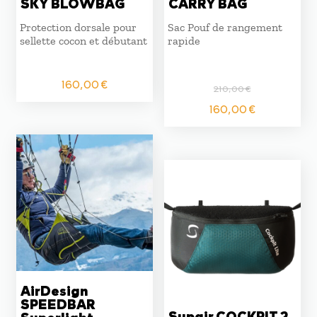
SKY BLOWBAG
CARRY BAG
Protection dorsale pour
Sac Pouf de rangement
sellette cocon et débutant
rapide
160,00
€
210,00
€
Le
Le
160,00
€
prix
prix
initial
actuel
était :
est :
210,00 €.
160,00 
AirDesign
SPEEDBAR
Supair COCKPIT 2